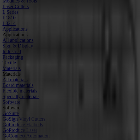
Modules & Tools
Laser Cutters
L Series
L1810
L3214
Applications
Applications
All applications
Sign & Display
Industrial
Packaging
Textile
Materials
Materials
All materials
Board materials
Flexible materials
Specialty materials
Software
Software
GoSuite
GoSign Vinyl Cutters
GoProduce Flatbeds
GoProduce Laser
GoConnect Automation