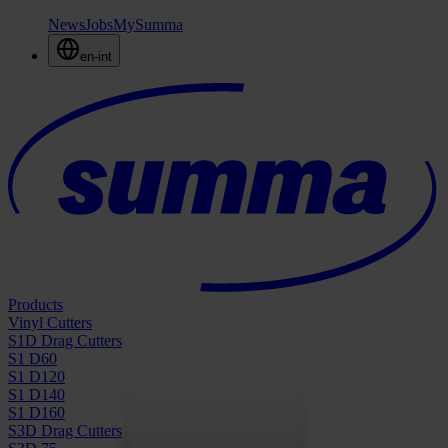
News
Jobs
MySumma
en-int
Products
Vinyl Cutters
S1D Drag Cutters
S1 D60
S1 D120
S1 D140
S1 D160
S3D Drag Cutters