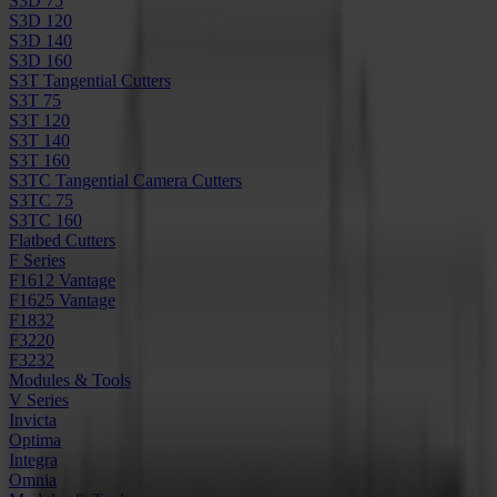
S3D 75
S3D 120
S3D 140
S3D 160
S3T Tangential Cutters
S3T 75
S3T 120
S3T 140
S3T 160
S3TC Tangential Camera Cutters
S3TC 75
S3TC 160
Flatbed Cutters
F Series
F1612 Vantage
F1625 Vantage
F1832
F3220
F3232
Modules & Tools
V Series
Invicta
Optima
Integra
Omnia