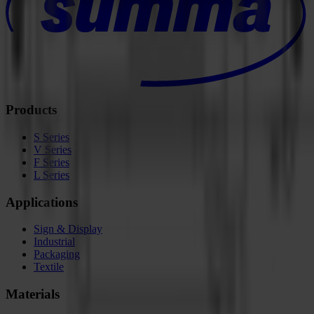
Products
S Series
V Series
F Series
L Series
Applications
Sign & Display
Industrial
Packaging
Textile
Materials