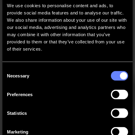
Support
We use cookies to personalise content and ads, to
Contact
provide social media features and to analyse our traffic.
We also share information about your use of our site with
our social media, advertising and analytics partners who
Go back
may combine it with other information that you’ve
provided to them or that they’ve collected from your use
News
Jobs
MySumma
of their services.
en-int
Back to Job overview
Consent
GISTEL
Necessary
Selection
Medewerker boekhouding deeltijds
Preferences
Je zorgt voor de input van aankoopfacturen in het ERP
systeem
Statistics
Je zorgt voor de controle van de facturen via Peppol en het
doorsturen van de facturen ter goedkeuring
Je volgt de openstaande klanten nauwgezet op
Marketing