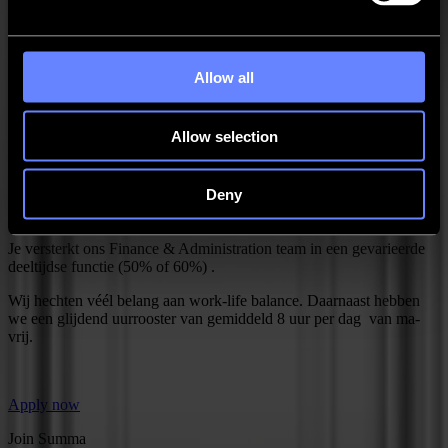
Je boekt de bankverrichtingen nauwkeurig in
Apply now
Allow all
Join Summa
Summa is een fabrikant van innovatieve snij-apparatuur die
Allow selection
bedrijven en mensen helpt hun toepassingen volgens de hoogste
normen af te werken. Bedrijven van over de hele wereld gebruiken
onze snij-oplossingen voor producten in de grafische, signage-,
Deny
display-, kleding- en verpakkingsindustrie. En daar kan jij deel van
uit maken!
Je versterkt ons Finance & Administration team in een gevarieerde
deeltijdse functie (50% of 60%) .
Wij hechten véél belang aan work-life balance. Daarnaast hebben
we een glijdend uurrooster van gemiddeld 8 uur per dag van ma-
vrij.
Apply now
Join Summa