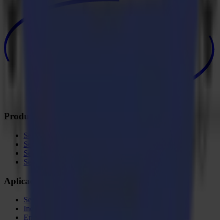
Productos
Serie S
Serie V
Serie F
Serie L
Aplicaciones
Señalización y Display
Industrial
Embalaje