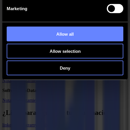
GoProduce Flatbed Edition V2
Marketing
GoProduce Flatbed Edition V1
GoProduce Flatbed Edition V3
Software GoProduce Laser
Allow all
GoProduce Laser Edition
Allow selection
Software GoSign Vinyl cutter
Notas de lanzamiento de GoSign
Deny
Software GoCare
Notas de lanzamiento de GoCare
Software GoData
Notas de lanzamiento de GoData
¿Listo para
agudizar
tu imaginación?
linkedin
instagram
youtube