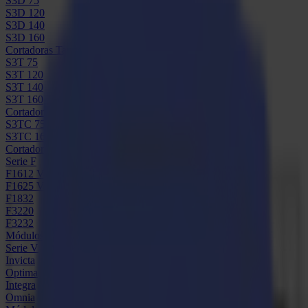
S3D 75
S3D 120
S3D 140
S3D 160
Cortadoras Tangenciales S3T
S3T 75
S3T 120
S3T 140
S3T 160
Cortadoras Tangenciales con Cámara S3TC
S3TC 75
S3TC 160
Cortadoras de Mesa Plana
Serie F
F1612 Vantage
F1625 Vantage
F1832
F3220
F3232
Módulos y Herramientas
Serie V
Invicta
Optima
Integra
Omnia