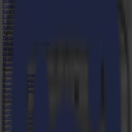
Módulos y Herramientas
Cortadoras Láser
Serie L
L1810
L3214
Aplicaciones
Aplicaciones
Todas las aplicaciones
Señalización y Exhibición
Industrial
Embalaje
Textil
Materiales
Materiales
Todos los materiales
Materiales rígidos
Materiales flexibles
Materiales especiales
Software
Software
GoSuite
GoSign Vinyl Cutters
GoProduce Flatbeds
GoProduce Laser
GoConnect Automation