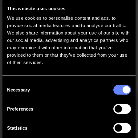
Soporte
This website uses cookies
Contacto
We use cookies to personalise content and ads, to
provide social media features and to analyse our traffic.
We also share information about your use of our site with
Go back
our social media, advertising and analytics partners who
Noticias
Empleos
MySumma
may combine it with other information that you’ve
provided to them or that they’ve collected from your use
es-int
of their services.
Software
Resumen de Notas de Lanzamiento
Consent
Necessary
Selection
Nuestro software está en constante evolución para cumplir con los
últimos estándares y superar sus expectativas con nuevas funciones.
Puede encontrar y acceder a todas las notas de lanzamiento del
software en esta página.
Preferences
Software GoProduce Flatbed
Statistics
GoProduce Flatbed Edition V3