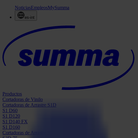
Noticias
Empleos
MySumma
es-int
Productos
Cortadoras de Vinilo
Cortadoras de Arrastre S1D
S1 D60
S1 D120
S1 D140 FX
S1 D160
Cortadoras de Arrastre S3D