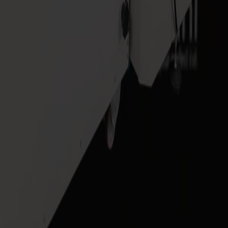
 trabajo
ión guiada