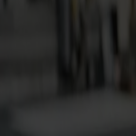
Productos
Cortadoras de Vinilo
Cortadoras de Arrastre S1D
S1 D60
S1 D120
S1 D140 FX
S1 D160
Cortadoras de Arrastre S3D
S3D 75