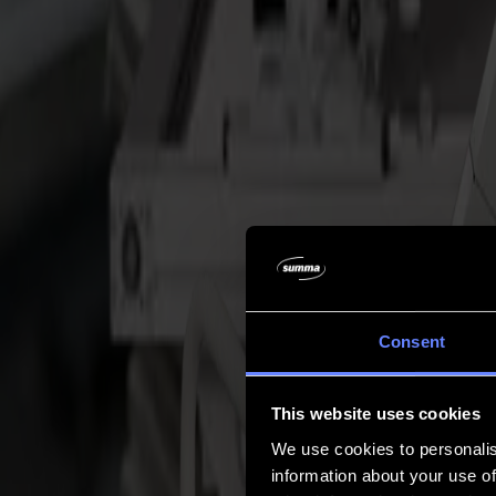
Empresa
Empresa
Acerca de nosotros
Socios
Sostenibilidad
Soporte
Soporte
Descargas
Software y firmware
Notas de lanzamiento de software
Manuales de usuario
Registro de producto
Respaldo de producto
Soporte y garantía de la Serie V
Preguntas frecuentes
Contacto
Consent
Productos
Aplicaciones
This website uses cookies
Materiales
Software
We use cookies to personalis
Empresa
information about your use of
Soporte