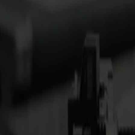
S3D 120
S3D 140
S3D 160
Cortadoras Tangenciales S3T
S3T 75
S3T 120
S3T 140
S3T 160
Cortadoras Tangenciales con Cámara S3TC
S3TC 75
S3TC 160
Cortadoras de Mesa Plana
Serie F
F1612 Vantage
F1625 Vantage
F1832
F3220
F3232
Módulos y Herramientas
Serie V
Invicta
Optima
Integra
Omnia
Módulos y Herramientas