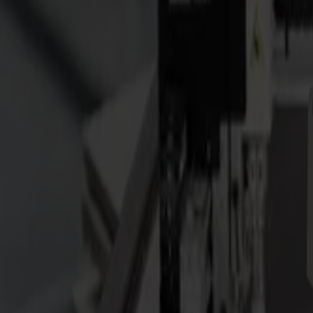
Cortadoras Láser
Serie L
L1810
L3214
Aplicaciones
Aplicaciones
Todas las aplicaciones
Señalización y Exhibición
Industrial
Embalaje
Textil
Materiales
Materiales
Todos los materiales
Materiales rígidos
Materiales flexibles
Materiales especiales
Software
Software
GoSuite
GoSign Vinyl Cutters
GoProduce Flatbeds
GoProduce Laser
GoConnect Automation
GoData Management