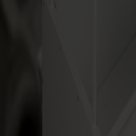
Muchos trabajos personalizados de embalaje de tirada corta
Acabado de hojas A3+, B2 y B1+
Trabajo de display de tamaño pequeño
Corte de etiquetas y calcomanías
Emparejado con impresoras digitales y offset de hoja suelta
Especificaciones
Qué esperar de tu cortadora
Omnia
Profundidad de corte
Hasta 5 mm (3/16 in), expandible a 12 mm (1/2 in) con POT
Concepto de automatización
Automatización impulsada por precisión tangencial
Sistema de movimiento