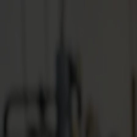
Noticias
Empleos
MySumma
es-int