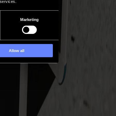
 services.
Marketing
Allow all
orta movimiento continuo al trabajo basado en hojas, silencioso,
eración de tres clics.