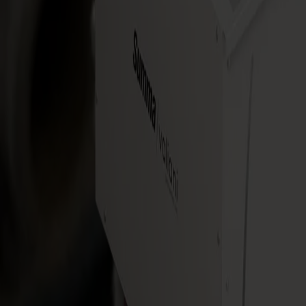
Movimiento de motor lineal para un movimiento rápido y controlado
Mantenimiento
Requisitos de mantenimiento casi nulos
Automatización del flujo de trabajo
Alimentación, alineación, corte y apilado automáticos
Control tangencial
Control tangencial de herramientas mantenido durante todo el flujo de
Manejo de hojas
Recogida inteligente de hojas con lectura de código QR
Modo de producción
Diseñado para secuencias de trabajo largas y sin supervisión
Software
Software de tres clics para inicio automatizado de trabajos y supervis