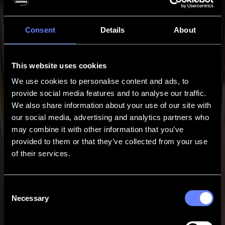
rollo a rollo.
Más información
Consent
Details
About
S3T
Potencia tangencial para cuando el grosor del material se convierte
en un factor limitante o donde se necesitan detalles finos.
This website uses cookies
We use cookies to personalise content and ads, to
Más información
provide social media features and to analyse our traffic.
S3TC
We also share information about your use of our site with
Corte tangencial combinado con reconocimiento por cámara para
our social media, advertising and analytics partners who
materiales especiales como vinilo holográfico.
may combine it with other information that you’ve
provided to them or that they’ve collected from your use
Más información
of their services.
Cortadoras de mesa plana
Versatilidad, precisión y flujo en cada
Consent
mesa
Necessary
Selection