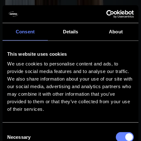
outil de coupe, vous offrant une perfection constante en découpe,
malgré l'usure.
Consent
Details
About
This website uses cookies
Sécurité & Zone de Travail
We use cookies to personalise content and ads, to
Les capteurs intelligents protègent les opérateurs tout en maintenant
provide social media features and to analyse our traffic.
le flux de travail ininterrompu.
We also share information about your use of our site with
our social media, advertising and analytics partners who
may combine it with other information that you’ve
provided to them or that they’ve collected from your use
of their services.
Gestionnaire de Matériaux
Consent
Comportements prédéfinis pour plus de 100 types de supports.
Necessary
Selection
Chaque équipe livre la même qualité, peu importe qui opère.