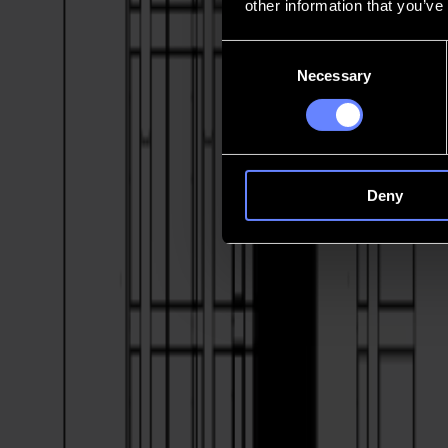
other information that you’ve
Contacto
Consent
Necessary
Selection
Go back
Noticias
Empleos
MySumma
es-int
Deny
S3T120
anchura media.
máximo control.
La S3T 120 aporta precisión tangencial al núcleo de tu planta de pro
cortes que se mantienen fieles, incluso cuando el material se resiste.
Habla con un experto
Materiales
Diseñada para trabajos de formato medio cr