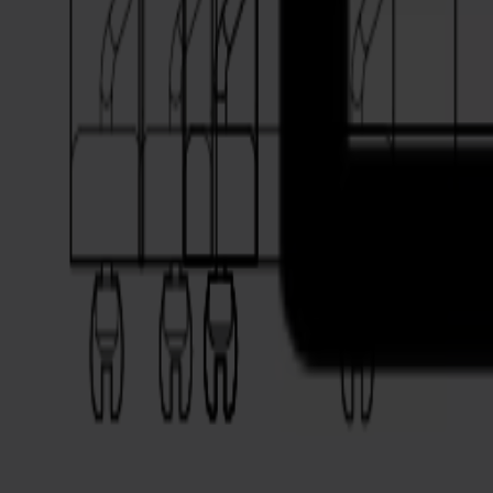
Espesor máximo de corte
1.2 mm / 0.047"
Rodillos de presión
3
Dimensiones
Diseñado para carriles de impresora de 120 cm / 47.2 pulgadas y espa
Fuerza de corte
Hasta 1kg para materiales más gruesos o especiales
Registro de impresión
Lectura de marcas OPOS para seguimiento preciso de contornos
Compensación
Tecnología OPOS XY para ajustar la trayectoria de corte y seguir las 
Conectividad