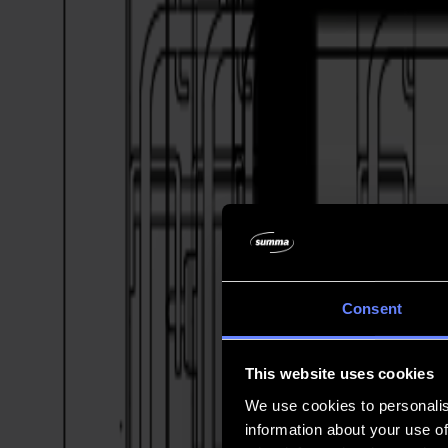
Empresa
Empresa
Acerca de nosotros
Socios
Sostenibilidad
Soporte
Soporte
Descargas
Software y firmware
Notas de lanzamiento de software
Manuales de usuario
Registro de producto
Respaldo de producto
Soporte y garantía de la Serie V
Preguntas frecuentes
Contacto
Consent
Productos
Aplicaciones
This website uses cookies
Materiales
Software
We use cookies to personalis
Empresa
information about your use of
Soporte