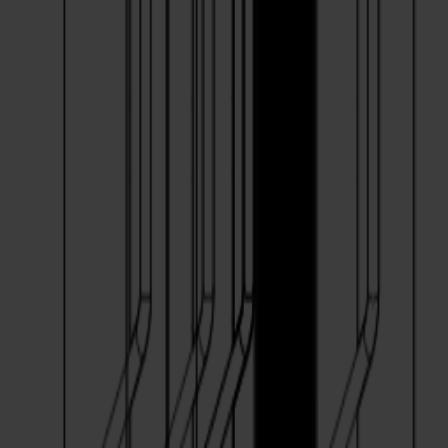
La S3T‑120 sobresale cuando tu taller produce:
Vinilo de señalización de colores con letras pequeñas
Impresiones laminadas que requieren presión controlada
Logotipos detallados y gráficos con curvaturas cerradas
Películas plantilla, PPF y materiales recubiertos más gruesos
Especificaciones
Qué incluye tu S3T120
S3T120
Ancho máximo de material
127cm / 50"
Tecnología de corte
Cuchilla de corte tangencial