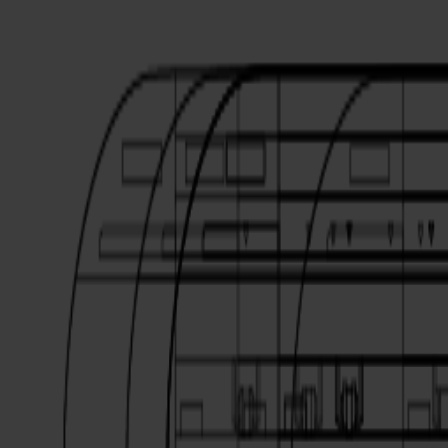
S3D 120
S3D 140
S3D 160
Cortadoras Tangenciales S3T
S3T 75
S3T 120
S3T 140
S3T 160
Cortadoras Tangenciales con Cámara S3TC
S3TC 75
S3TC 160
Cortadoras de Mesa Plana
Serie F
F1612 Vantage
F1625 Vantage
F1832
F3220
F3232
Módulos y Herramientas
Serie V
Invicta
Optima
Integra
Omnia
Módulos y Herramientas