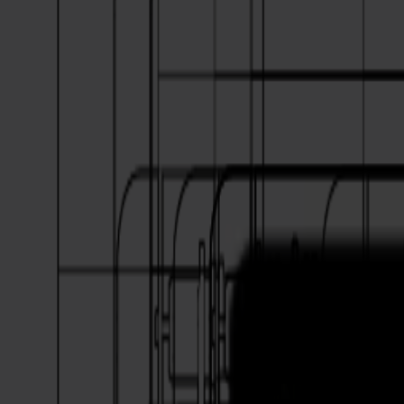
Cortadoras Láser
Serie L
L1810
L3214
Aplicaciones
Aplicaciones
Todas las aplicaciones
Señalización y Exhibición
Industrial
Embalaje
Textil
Materiales
Materiales
Todos los materiales
Materiales rígidos
Materiales flexibles
Materiales especiales
Software
Software
GoSuite
GoSign Vinyl Cutters
GoProduce Flatbeds
GoProduce Laser
GoConnect Automation
GoData Management