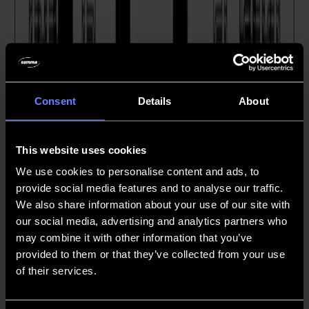
Lectura de marcas OPOS
Conectividad
USB, Wi-Fi y Ethernet
Compensación
Tecnología OPOS XY para ajustar la trayectoria de corte y seguir
Consent
Details
About
posibles deformaciones en el gráfico
Software
This website uses cookies
Gestión de flujo de trabajo GoSign, compatible con más de 50
We use cookies to personalise content and ads, to
softwares RIP
provide social media features and to analyse our traffic.
Descargar el folleto
We also share information about your use of our site with
Beneficios
our social media, advertising and analytics partners who
may combine it with other information that you’ve
Por qué amarás tu S3D120
provided to them or that they’ve collected from your use
of their services.