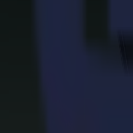
Confianza desde el primer corte
Los diseñadores ven exactamente lo que se producirá.
Las aprobaciones avanzan más rápido porque la muestra ya se ve corr
Leer más
Un sistema que se adapta al proceso creativo
Las herramientas apoyan la variedad sin ralentizar el ritmo.
Los equipos mantienen la libertad de explorar sin limitaciones técnicas
Leer más
Estructura limpia y consistente
Los pliegues se comportan. Las superficies permanecen sin marcas.
La integridad de la idea se mantiene intacta a través de cada iteración.