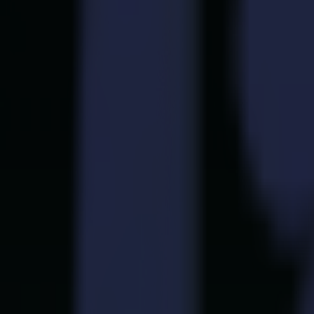
Cortadoras Láser
Serie L
L1810
L3214
Aplicaciones
Aplicaciones
Todas las aplicaciones
Señalización y Exhibición
Industrial
Embalaje
Textil
Materiales
Materiales
Todos los materiales
Materiales rígidos
Materiales flexibles
Materiales especiales
Software
Software
GoSuite
GoSign Vinyl Cutters
GoProduce Flatbeds
GoProduce Laser
GoConnect Automation
GoData Management