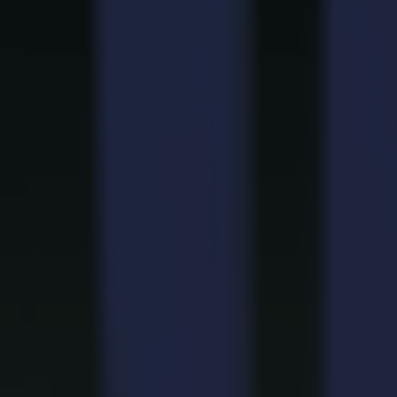
Packaging
Aplicaciones que dependen de la precisión
Muestras de cartón plegable y estructurales
Las formas se fijan. Los ángulos coinciden. Cada panel se com
Packaging de lujo
Los materiales delicados se mantienen respetados. Los detalles 
Elementos POS y de display
Desde pequeñas unidades de mostrador hasta piezas retail escenif
Tiradas de producción corta
Salida confiable para pruebas de mercado y ediciones especiale
Por qué Summa
Por qué los equipos de packaging eligen 