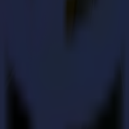
porta como se pretende.
se mantienen lo suficientemente limpios para soportar acabados premium
icadas, la estructura se mantiene fiel sin configuración extensiva.
s sin cambiar el método o la mentalidad.
Summa