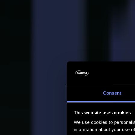
Empresa
Empresa
Acerca de nosotros
Socios
Sostenibilidad
Soporte
Soporte
Descargas
Software y firmware
Notas de lanzamiento de software
Manuales de usuario
Registro de producto
Respaldo de producto
Soporte y garantía de la Serie V
Preguntas frecuentes
Contacto
Consent
Productos
Aplicaciones
This website uses cookies
Materiales
Software
We use cookies to personalis
Empresa
information about your use of
Soporte