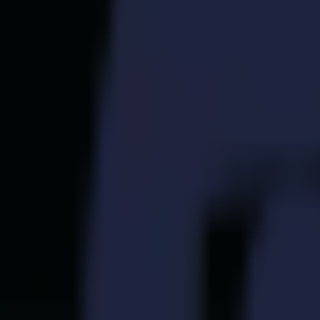
S3D 120
S3D 140
S3D 160
Cortadoras Tangenciales S3T
S3T 75
S3T 120
S3T 140
S3T 160
Cortadoras Tangenciales con Cámara S3TC
S3TC 75
S3TC 160
Cortadoras de Mesa Plana
Serie F
F1612 Vantage
F1625 Vantage
F1832
F3220
F3232
Módulos y Herramientas
Serie V
Invicta
Optima
Integra
Omnia
Módulos y Herramientas