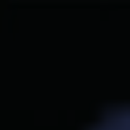
Noticias
Empleos
MySumma
es-int