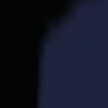
Productos
Cortadoras de Vinilo
Cortadoras de Arrastre S1D
S1 D60
S1 D120
S1 D140 FX
S1 D160
Cortadoras de Arrastre S3D
S3D 75