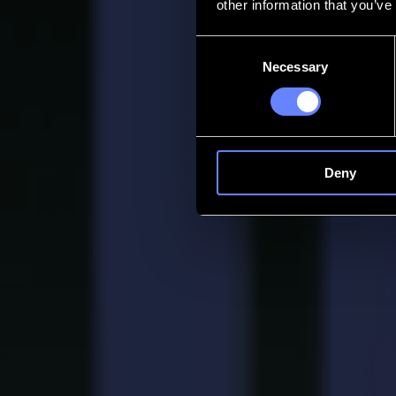
other information that you’ve
Contacto
Consent
Necessary
Selection
Go back
Noticias
Empleos
MySumma
es-int
Deny
Packaging
donde las ideas toman forma física
Los equipos de packaging enfrentan una presión constante por más. M
demostrar la idea sin ralentizar el proceso. Summa aporta claridad a 
Preciso. Limpio. Listo para producción desde el primer pliegue.
Solicitar una demostración