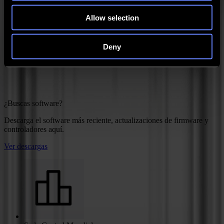
¿Necesitas respuestas?
Allow selection
Encuentra respuestas rápidas a tus preguntas técnicas en nuestra
base de conocimientos.
Descubre más
Deny
¿Buscas software?
Descarga el software más reciente, actualizaciones de firmware y
controladores aquí.
Ver descargas