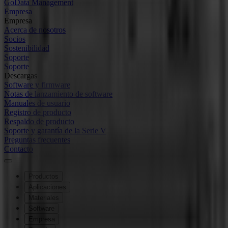
GoData Management
Empresa
Empresa
Acerca de nosotros
Socios
Sostenibilidad
Soporte
Soporte
Descargas
Software y firmware
Notas de lanzamiento de software
Manuales de usuario
Registro de producto
Respaldo de producto
Soporte y garantía de la Serie V
Preguntas frecuentes
Contacto
Productos
Aplicaciones
Materiales
Software
Empresa