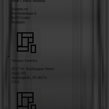
Sede Central Mundial
Summa nv
Rochesterlaan 6
8470 Gistel
Belgium
Summa America
8517 W. Washington Street
Suite 101
Indianapolis, IN 46231
USA