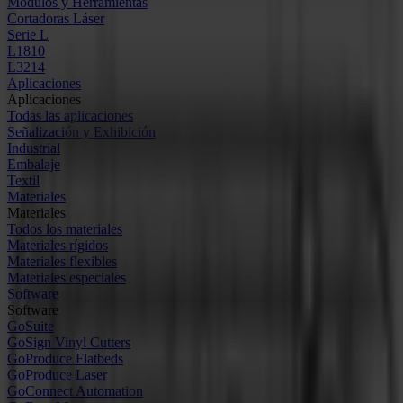
Módulos y Herramientas
Cortadoras Láser
Serie L
L1810
L3214
Aplicaciones
Aplicaciones
Todas las aplicaciones
Señalización y Exhibición
Industrial
Embalaje
Textil
Materiales
Materiales
Todos los materiales
Materiales rígidos
Materiales flexibles
Materiales especiales
Software
Software
GoSuite
GoSign Vinyl Cutters
GoProduce Flatbeds
GoProduce Laser
GoConnect Automation