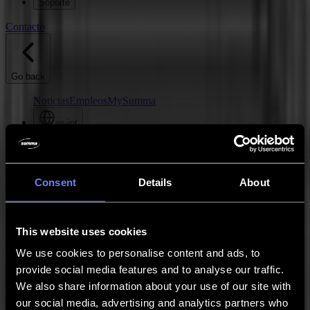
Soporte
Contacto
Go back
Noticias
Empleos
MySumma
es-int
Hola
Contacto
Consent
Details
About
This website uses cookies
We use cookies to personalise content and ads, to
provide social media features and to analyse our traffic.
We also share information about your use of our site with
our social media, advertising and analytics partners who