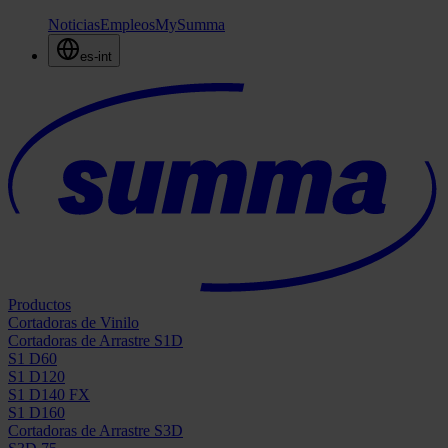
Noticias
Empleos
MySumma
es-int
Productos
Cortadoras de Vinilo
Cortadoras de Arrastre S1D
S1 D60
S1 D120
S1 D140 FX
S1 D160
Cortadoras de Arrastre S3D