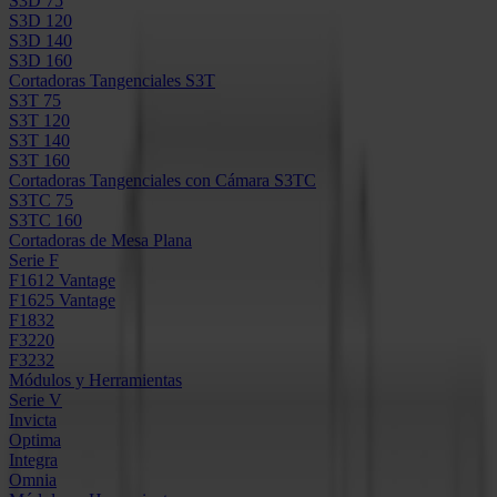
S3D 75
S3D 120
S3D 140
S3D 160
Cortadoras Tangenciales S3T
S3T 75
S3T 120
S3T 140
S3T 160
Cortadoras Tangenciales con Cámara S3TC
S3TC 75
S3TC 160
Cortadoras de Mesa Plana
Serie F
F1612 Vantage
F1625 Vantage
F1832
F3220
F3232
Módulos y Herramientas
Serie V
Invicta
Optima
Integra
Omnia