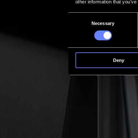
other information that you’ve
Contacto
Consent
Necessary
Selection
Go back
Noticias
Empleos
MySumma
es-int
Deny
Serie F
móduLos y hErramiEntas
Un sistema. Dos formas de trabajar. Cada corte en una Serie F comien
adelante, esa estructura se vuelve más clara y simple: dos módulos v
potencia dedicada. Lo que coloques en la máquina determina cómo flu
Descubre nuestros módulos
Módulos versátiles
Módulo Fast+ (Serie F Vantage)