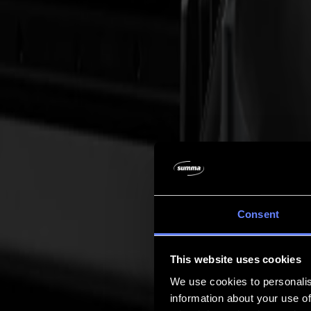
Empresa
Empresa
Acerca de nosotros
Socios
Sostenibilidad
Soporte
Soporte
Descargas
Software y firmware
Notas de lanzamiento de software
Manuales de usuario
Registro de producto
Respaldo de producto
Soporte y garantía de la Serie V
Preguntas frecuentes
Contacto
Consent
Productos
Aplicaciones
This website uses cookies
Materiales
Software
We use cookies to personalis
Empresa
information about your use of
Soporte