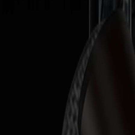
Productos
Cortadoras de Vinilo
Cortadoras de Arrastre S1D
S1 D60
S1 D120
S1 D140 FX
S1 D160
Cortadoras de Arrastre S3D
S3D 75