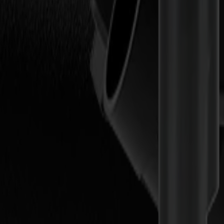
Descubrir más
Módulos de Herramienta Única
Módulo de Cuchilla Rotatoria
Una cuchilla decagonal para cortar textiles sin complicaciones.
Descubrir más
Módulos de Herramienta Individual
Módulo de Arrastre
Incluido en cada máquina.
Descubrir más
DESCUBRE NUESTRA GAMA DE HER
Filtrar por módulo