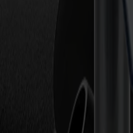
Construido para movimiento vertical rápido y diseños detallados.
Descubrir más
Módulos versátiles
Módulo Core+ (Serie F Vantage)
El módulo de precisión para producción mixta.
Descubrir más
Módulos de Herramienta Única
Módulo Ruteador Estándar — 1.4 kW
Ruteado limpio para señalización rígida, trabajo de exhibición y comp
Descubrir más
Módulos de Herramienta Única
Ruteador de Alta Frecuencia 3.7 kW
Ruteado de alta velocidad hasta 60,000 RPM.