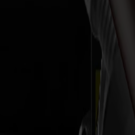
Cortadoras Láser
Serie L
L1810
L3214
Aplicaciones
Aplicaciones
Todas las aplicaciones
Señalización y Exhibición
Industrial
Embalaje
Textil
Materiales
Materiales
Todos los materiales
Materiales rígidos
Materiales flexibles
Materiales especiales
Software
Software
GoSuite
GoSign Vinyl Cutters
GoProduce Flatbeds
GoProduce Laser
GoConnect Automation
GoData Management