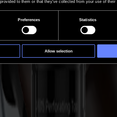
 provided to them or that they’ve collected from your use of their
Preferences
Statistics
Allow selection
za de la misma manera: el módulo impulsa el movimiento, la herramienta
ersátiles que aceptan una biblioteca completa de herramientas, y cuatr
ye tu día.