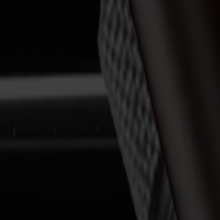
S3D 120
S3D 140
S3D 160
Cortadoras Tangenciales S3T
S3T 75
S3T 120
S3T 140
S3T 160
Cortadoras Tangenciales con Cámara S3TC
S3TC 75
S3TC 160
Cortadoras de Mesa Plana
Serie F
F1612 Vantage
F1625 Vantage
F1832
F3220
F3232
Módulos y Herramientas
Serie V
Invicta
Optima
Integra
Omnia
Módulos y Herramientas