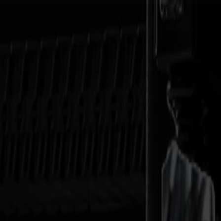
Noticias
Empleos
MySumma
es-int