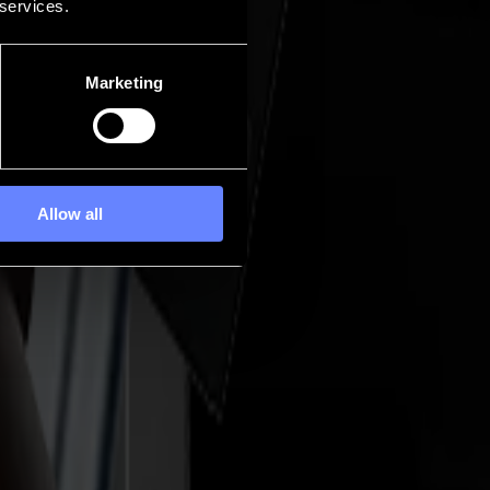
 services.
Marketing
Allow all
 define el corte. Desde el lanzamiento de la Serie F Vantage en
o módulos de herramienta única diseñados para tareas que demandan