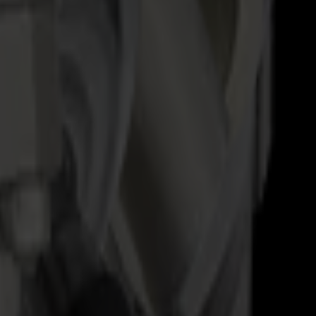
eatable detail across materials.
e sur divers matériaux.