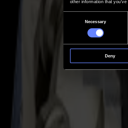
other information that you’ve
Contact
Consent
Necessary
Selection
Go back
Actualités
Emplois
MySumma
fr-int
Deny
Outils et Porte-Outils Série V
Une précision qui s'adapte sans ralentir la 
Chaque travail demande quelque chose de différent — une coupe plus 
d'outils en quelques secondes, maintenir la précision intacte et préserve
Tools
A toolset that follows your workflow