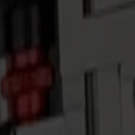
g and marking — each tool designed to maintain controlled motion and rep
 de stylos, crayons et feutres, ce qui le rend idéal pour dessiner et écrir