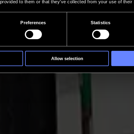
 provided to them or that they’ve collected from your use of their
Preferences
Statistics
Allow selection
table
profonde, un angle plus net, un pli plus ferme. La Série V répond à 
r le flux de travail sur chaque feuille.