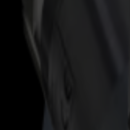
S3D 120
S3D 140
S3D 160
Découpeurs Tangentiels S3T
S3T 75
S3T 120
S3T 140
S3T 160
Découpeurs Tangentiels avec Caméra S3TC
S3TC 75
S3TC 160
Découpeurs à plat
Série F
F1612 Vantage
F1625 Vantage
F1832
F3220
F3232
Modules et Outils
Série V
Invicta
Optima
Integra
Omnia
Modules et Outils