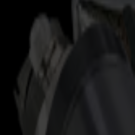
Produits
Découpeurs Vinyle
Découpeurs à Entraînement S1D
S1 D60
S1 D120
S1 D140 FX
S1 D160
Découpeurs à Entraînement S3D
S3D 75