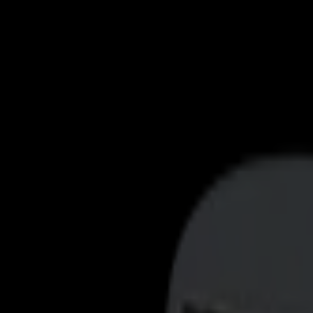
Actualités
Emplois
MySumma
fr-int