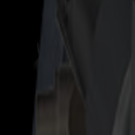
Découpeurs Laser
Série L
L1810
L3214
Applications
Applications
Toutes les applications
Enseigne & Affichage
Industriel
Emballage
Textile
Matériaux
Matériaux
Tous les matériaux
Matériaux rigides
Matériaux flexibles
Matériaux spéciaux
Logiciel
Logiciel
GoSuite
GoSign Plotters de Découpe
GoProduce Flatbeds
GoProduce Laser
GoConnect Automation
GoData Management