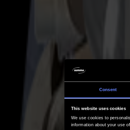
Entreprise
Entreprise
À propos de nous
Partenaires
Durabilité
Support
Support
Téléchargements
Logiciels et micrologiciels
Notes de version du logiciel
Manuels d'utilisation
Enregistrement de produit
Sauvegarde de produit
Support et garantie de la série V
FAQ
Contact
Consent
Produits
Applications
This website uses cookies
Matériaux
Logiciel
We use cookies to personalis
Entreprise
information about your use of
Support