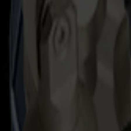
All holders
Tête d'Outil Multifonctionnelle (MTH)
Porte-outil polyvalent (VTH)
Porte-outil fixe (FTH)
The V Series supports cutting, creasing, oscillating, beveling, routin
Outil de Dessin Polyvalent (ODP)
Fixez un outil stylo à la tête. L'outil s'adapte à une large gamme
Matériaux
Papier
Carton
Textile
...