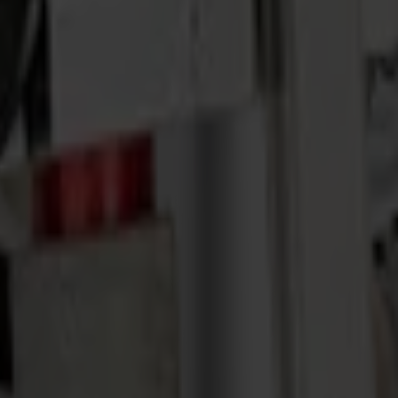
des matériaux jusqu'à 6,3 mm d'épaisseur et dispose d'un rouleau de pre
e 40°, idéal pour couper de petites formes jusqu'à 2,3 mm d'épaisseur.