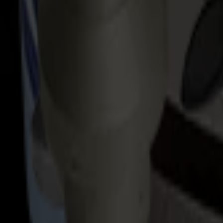
Voir les détails
White 90°-Coupe Droite et Mi-Chair (IHW)
Le White 90° effectue des mi-coupes et des coupes droites pour 
Matériaux
Feuilles de carton gris
Carton d'emballage de luxe
Plaques de vernissage
Blanchets caoutchouc
Plaques de vernissage à base de polyester
…
Voir les détails
Vert 40° – Coupe Biseautée (IHG)
L'outil Vert 40° crée des coupes biseautées et en V à un angle d