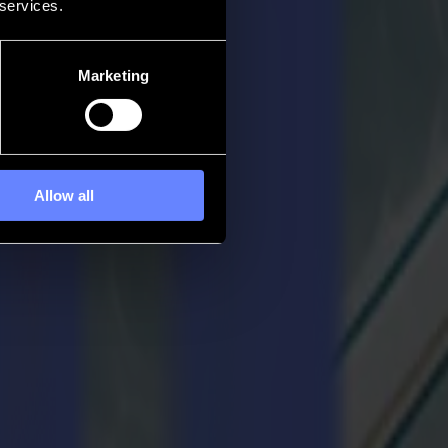
 services.
Marketing
Allow all
es matériaux comme l'aluminium, le feutre, les films réfléchissants,
as les plus élevés, mais cela ne diminue pas les enjeux. Nous
e fois par mois - la machine se comporte comme si elle avait été conçue