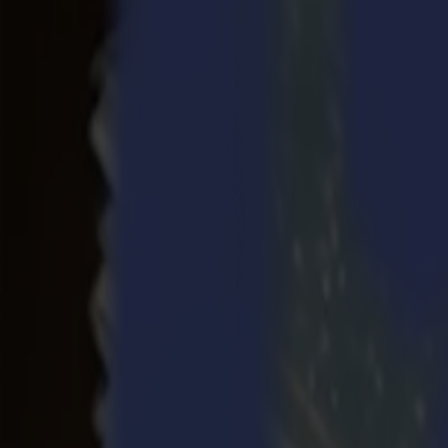
Découpeurs Laser
Série L
L1810
L3214
Applications
Applications
Toutes les applications
Enseigne & Affichage
Industriel
Emballage
Textile
Matériaux
Matériaux
Tous les matériaux
Matériaux rigides
Matériaux flexibles
Matériaux spéciaux
Logiciel
Logiciel
GoSuite
GoSign Plotters de Découpe
GoProduce Flatbeds
GoProduce Laser
GoConnect Automation
GoData Management