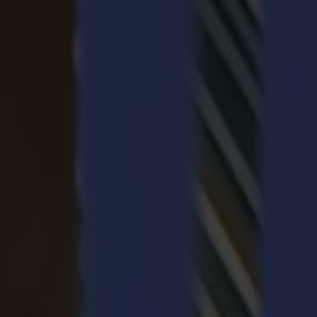
Choisir la bonne technique et le bon outil 
Les matériaux spécialisés se comportent différemment sous la pression
Certains s'écaillent. Certains s'étirent. Certains se déforment bien av
Le principe est le même pour tous : comprendre comment le matériau s
Quand la technique s'aligne avec le substrat, la précision devient natur
En savoir plus sur les outils
Excellence de découpe
Matériaux de panneau spécialisés
Aluminium
Utilisé pour les plaques haut de gamme, les règles, la signalétiqu
le module HF Router avec des fraises spécialisées pour l'alumi
Feutre
Utilisé pour la décoration structurelle, les inserts et les éléme