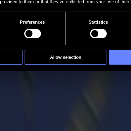
 provided to them or that they’ve collected from your use of their
Preferences
Statistics
Allow selection
ts communs. La vôtre pourrait ne pas le faire. Si vous travaillez avec d
ne ou le Kevlar - vous savez que les volumes totaux ne sont peut-être p
vous découpez ces matériaux - qu'il s'agisse d'une fois par jour ou d'un