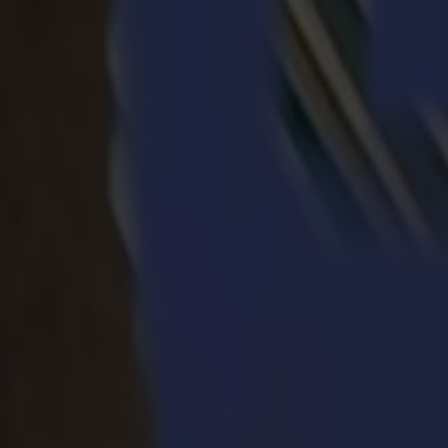
Core+ avec POT, V Cut (ligne droite uniquement) ou Bevel Cut
Excellence de découpe
Matériaux flexibles spécialisés
Rouleau réfléchissant
Utilisé pour la signalisation routière, les marquages de sécurit
sur la série F (et S3T à l'avenir). Utilisez Fast+ / Core+ avec d
PPF (Film de Protection de Peinture)
Utilisé dans la protection automobile et les applications de cover
l'outil kiss cut ou de découpe haute précision pour des contours 
Film DTF
Utilisé pour les graphiques de transfert thermique dans l'habille
charge. Utilisez l'outillage de coupe en effleurage approprié pou
Cuir