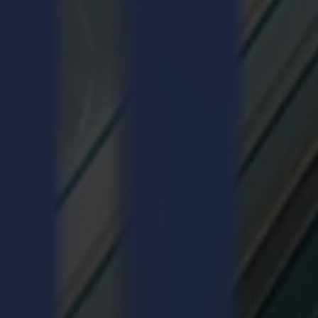
d'adapter la bonne technique au substrat.
avec des fraises dédiées. Fonctionne proprement sur la série F. Utilisez
u déchirement. Fonctionne bien sur la série F ou la série V. Utilisez