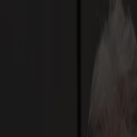
Actualités
Emplois
MySumma
fr-int