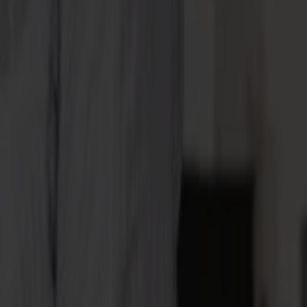
ltanément.
et continus.
anneaux où l'étirement varie selon la direction.
t les affichages tendus où les millimètres comptent.
ds parfaitement scellés, prêts à être finis. Parfait pour les textiles de s
nt tout en utilisant les matériaux de manière optimale.
t faciles à utiliser pour établir un flux de travail automatisé où le confor
 textile avec différentes tâches de découpe, sans intervention de l'opéra