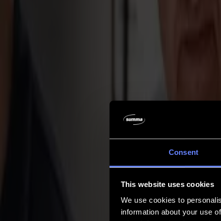
Entreprise
Entreprise
À propos de nous
Partenaires
Durabilité
Support
Support
Téléchargements
Logiciels et micrologiciels
Notes de version du logiciel
Manuels d'utilisation
Enregistrement de produit
Sauvegarde de produit
Support et garantie de la série V
FAQ
Contact
Consent
Produits
Applications
This website uses cookies
Matériaux
Logiciel
We use cookies to personalis
Entreprise
information about your use of
Support