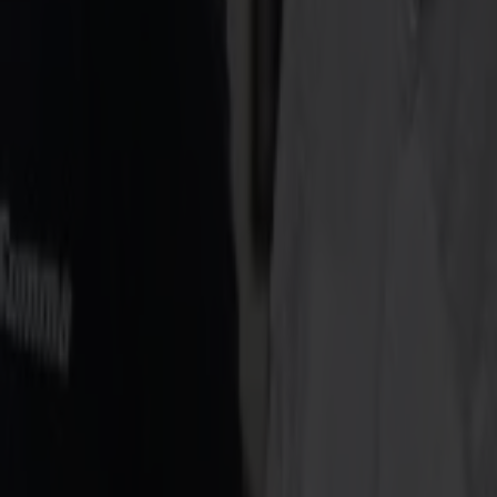
Conçues pour la précision dans les enviro
Les tissus se comportent de manière imprévisible. Ils s'étirent. Ils se
Un système de vision multicaméra cartographie chaque déplacement.
Un laser CO₂ refroidi à l'eau et scellé métal découpe sans toucher le m
Un convoyeur sans tension permet à chaque textile de bouger dans son
Ce que vous obtenez, c'est le calme. La cohérence.
Et un flux de travail où la précision cesse d'être un objectif et devient 
Contactez-nous pour trouver votre distributeur le plus proche
Avantages
Pourquoi le laser fonctionne pour vous
Découpe à la volée