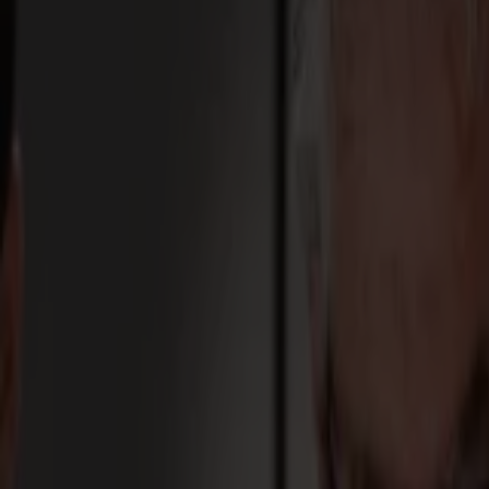
S3D 120
S3D 140
S3D 160
Découpeurs Tangentiels S3T
S3T 75
S3T 120
S3T 140
S3T 160
Découpeurs Tangentiels avec Caméra S3TC
S3TC 75
S3TC 160
Découpeurs à plat
Série F
F1612 Vantage
F1625 Vantage
F1832
F3220
F3232
Modules et Outils
Série V
Invicta
Optima
Integra
Omnia
Modules et Outils