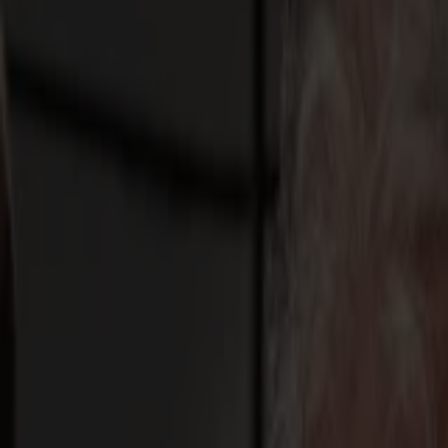
Produits
Découpeurs Vinyle
Découpeurs à Entraînement S1D
S1 D60
S1 D120
S1 D140 FX
S1 D160
Découpeurs à Entraînement S3D
S3D 75