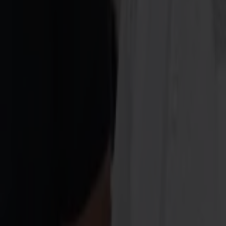
Le système propriétaire Cut-on-the-Fly lit, compense et découpe simu
Le matériau continue de bouger. Le laser continue de suivre.
La production reste propre jusqu'à 1 m/s, même lors de travaux longs 
Les coutures restent serrées. Même dans les vêtements de sport multi-p
Les contours restent fidèles. Idéal pour les drapeaux, les cadres SEG e
Lire la suite
Bords scellés
Pas d'effilochage. Pas de marques de brûlure. Pas de déformation. Des bor
l'intégrité structurelle.
Lire la suite
Production intelligente
Orienté production, GoProduce gère les tâches facilement et efficaceme
Le logiciel comprend plusieurs options et fonctionnalités intelligentes e
barres (fonction Pro) peut traiter automatiquement un rouleau entier de