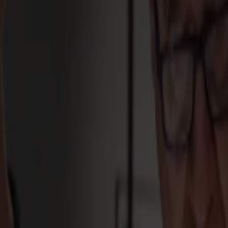
Découpeurs Laser
Série L
L1810
L3214
Applications
Applications
Toutes les applications
Enseigne & Affichage
Industriel
Emballage
Textile
Matériaux
Matériaux
Tous les matériaux
Matériaux rigides
Matériaux flexibles
Matériaux spéciaux
Logiciel
Logiciel
GoSuite
GoSign Plotters de Découpe
GoProduce Flatbeds
GoProduce Laser
GoConnect Automation
GoData Management