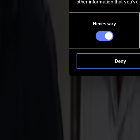
other information that you’ve
Contact
Consent
Necessary
Selection
Go back
Actualités
Emplois
MySumma
fr-int
Deny
Découpeuses laser
Découpe textile, stabilisée par la précision 
La série L apporte de l'ordre aux tissus mouvants. Les bords se scellen
Parler à un expert
Télécharger la brochure
Découpeuses laser série L