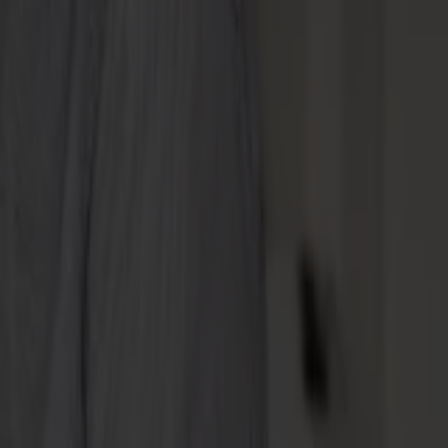
nnements de production
 courbent. Ils se déforment sous la pression. La plupart des découpeuses 
atériau.
 état naturel.
la référence de base.