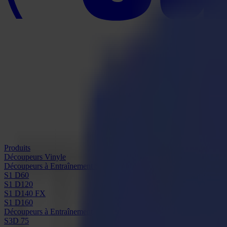
Produits
Découpeurs Vinyle
Découpeurs à Entraînement S1D
S1 D60
S1 D120
S1 D140 FX
S1 D160
Découpeurs à Entraînement S3D
S3D 75