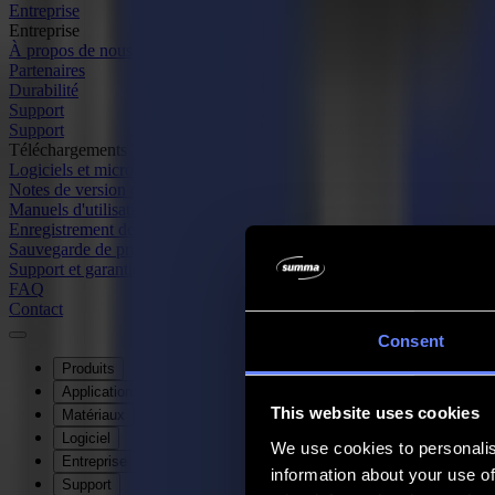
Entreprise
Entreprise
À propos de nous
Partenaires
Durabilité
Support
Support
Téléchargements
Logiciels et micrologiciels
Notes de version du logiciel
Manuels d'utilisation
Enregistrement de produit
Sauvegarde de produit
Support et garantie de la série V
FAQ
Contact
Consent
Produits
Applications
This website uses cookies
Matériaux
Logiciel
We use cookies to personalis
Entreprise
information about your use of
Support