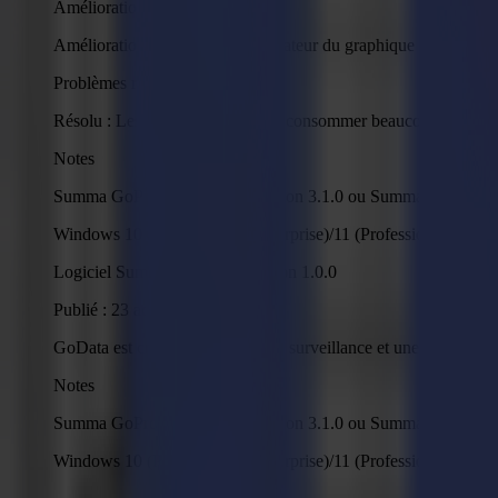
Améliorations
Améliorations de l'interface utilisateur du graphique du gestion
Problèmes résolus
Résolu : Les journaux pouvaient consommer beaucoup d'espac
Notes
Summa GoProduce Flatbed Edition 3.1.0 ou Summa GoProduce L
Windows 10 (Professional - Enterprise)/11 (Professional - Enterp
Logiciel Summa GoData - Version 1.0.0
Publié : 23 août 2024
GoData est créé pour fournir une surveillance et une visualisat
Notes
Summa GoProduce Flatbed Edition 3.1.0 ou Summa GoProduce L
Windows 10 (Professional - Enterprise)/11 (Professional - Enterp