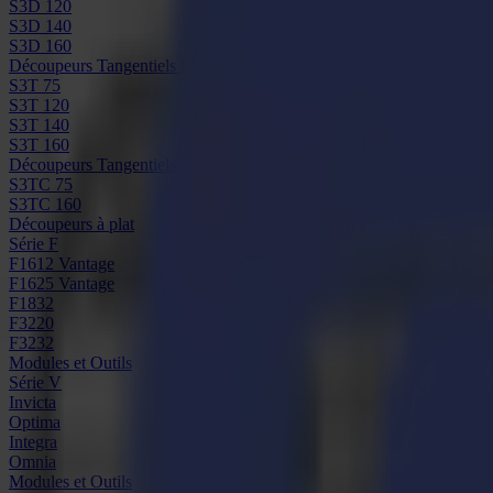
S3D 120
S3D 140
S3D 160
Découpeurs Tangentiels S3T
S3T 75
S3T 120
S3T 140
S3T 160
Découpeurs Tangentiels avec Caméra S3TC
S3TC 75
S3TC 160
Découpeurs à plat
Série F
F1612 Vantage
F1625 Vantage
F1832
F3220
F3232
Modules et Outils
Série V
Invicta
Optima
Integra
Omnia
Modules et Outils