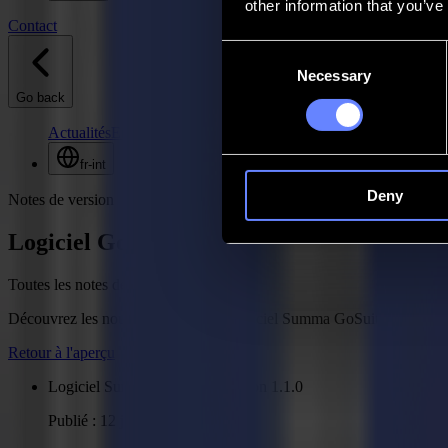
other information that you’ve
Contact
Consent
Necessary
Selection
Go back
Actualités
Emplois
MySumma
fr-int
Deny
Notes de version
Logiciel GoData
Toutes les notes de version
Découvrez les nouveautés de votre logiciel Summa GoSuite.
Retour à l'aperçu
Logiciel Summa GoData - Version 1.1.0
Publié : 12 juin 2025