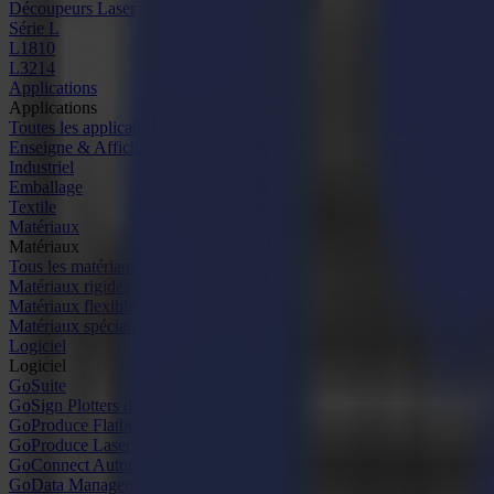
Découpeurs Laser
Série L
L1810
L3214
Applications
Applications
Toutes les applications
Enseigne & Affichage
Industriel
Emballage
Textile
Matériaux
Matériaux
Tous les matériaux
Matériaux rigides
Matériaux flexibles
Matériaux spéciaux
Logiciel
Logiciel
GoSuite
GoSign Plotters de Découpe
GoProduce Flatbeds
GoProduce Laser
GoConnect Automation
GoData Management