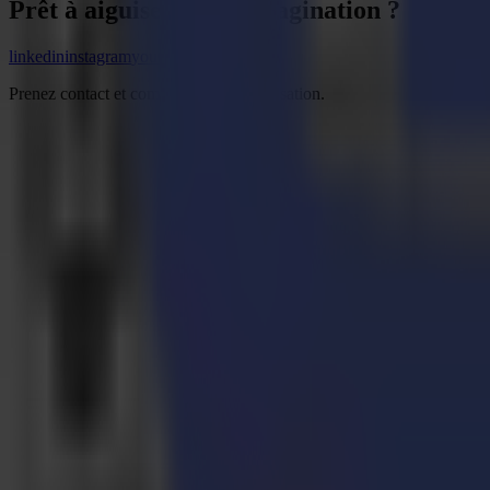
Prêt à
aiguiser
votre imagination ?
linkedin
instagram
youtube
Prenez contact et commencez la conversation.