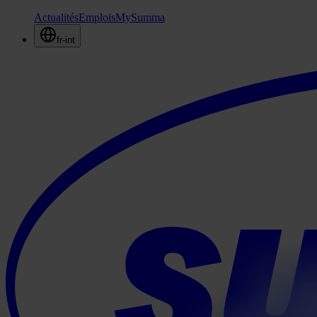
Actualités
Emplois
MySumma
fr-int