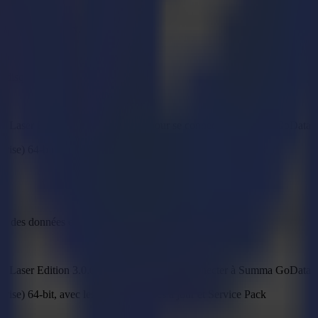
naire de matériaux.
e disque
aser Edition 3.0.0 sont requis pour se connecter à Summa GoData 1
rise) 64-bit, avec les dernières mises à jour et Service Pack
ion des données en temps réel.
aser Edition 3.0.0 sont requis pour se connecter à Summa GoData 1
rise) 64-bit, avec les dernières mises à jour et Service Pack