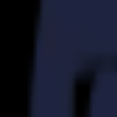
S3D 120
S3D 140
S3D 160
Découpeurs Tangentiels S3T
S3T 75
S3T 120
S3T 140
S3T 160
Découpeurs Tangentiels avec Caméra S3TC
S3TC 75
S3TC 160
Découpeurs à plat
Série F
F1612 Vantage
F1625 Vantage
F1832
F3220
F3232
Modules et Outils
Série V
Invicta
Optima
Integra
Omnia
Modules et Outils