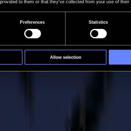
 provided to them or that they’ve collected from your use of their
Preferences
Statistics
Allow selection
c la table de découpe Summa F1612
qui fournit des produits graphiques d'affichage supérieurs, tels que des
l'industrie, les experts de l'entreprise excellent dans la communication
ollaborent avec des partenaires pour déterminer la bonne solution pour les
 Totowa, NJ effectuait la majorité de ses travaux de découpe manuelle
cessite beaucoup de main-d'œuvre, alors l'entreprise recherchait une alte