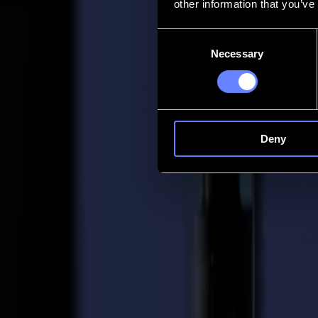
other information that you’ve
Contact
Consent
Necessary
Selection
Go back
Actualités
Emplois
MySumma
fr-int
Deny
Retour aux actualités
Customer stories
SpeedPro améliore son automatisation ave
24-03-2021
SpeedPro est une entreprise de franchise en croissance aux États-Unis 
d'événement et bien plus encore. Avec plus de 20 ans d'expérience dans 
enseignes et graphiques captivants et professionnels. Ce faisant, ils c
Avant d'ajouter leur Summa F1612, SpeedPro Imaging Services Group à
de carton mousse. Bien sûr, cette méthode prend beaucoup de temps et né