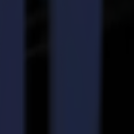
illside, NJ – a amené un représentant Summa, qui a expliqué et
erait utile pour faire croître davantage l'activité SpeedPro. Il est
capacités de découpe.
 la Summa F1612, nous pouvons maintenant entreprendre des projets à
entaires pour des travaux que nous aurions précédemment sous-traités
an a indiqué que le couteau de découpe Heavy-Duty, le couteau Kiss-
util de rainage, qui est utilisé sur le matériau carton ondulé et l'outil
 cela aidera à s'assurer que la machine soit pérenne pour grandir au
e beaucoup plus de travaux et d'entrer dans de nouveaux types
ans elle."