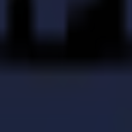
ses zones de production. Elle est très rapide et extrêmement précise, a
machine la plus intéressante. Les tables de découpe Summa peuvent faci
ée, nous avons pu récupérer tout l'investissement de la table de découpe
e avec une troisième table de découpe Summa F Series
fiée : Trekz optimise son workflow avec la série F de 