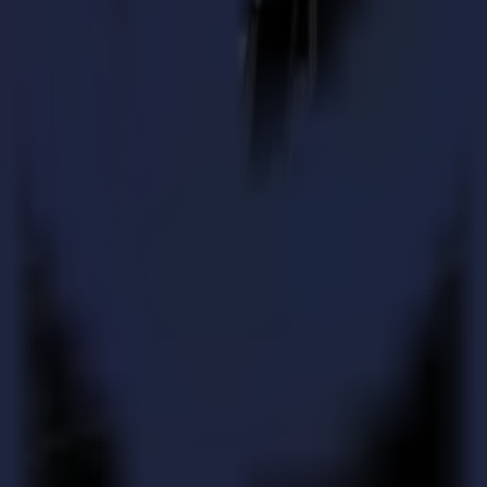
tributeur américain de l'entreprise – Diversified Display Products de H
e Summa. La présentation a montré comment une table de découpe Summa s
r l'automatisation et l'efficacité d'un studio qui n'avait pas encore de 
rvices Group : "Grâce au code-barres et à la capacité automatisée de
lients. Ce faisant, la Summa F1612 permet des flux de revenus supplém
titifs pour certains projets sans la F1612."
iter une grande variété de substrats souples et rigides. Adam Koppelm
nt SpeedPro. Mais, ils utilisent aussi beaucoup d'autres outils, comme l'o
 machine, permettant d'ajouter des modules et options en cours de route,
ative au cours de la pandémie. Avoir la F1612 nous a permis de prendr
pplémentaires sans la F1612 et rester rentables au cours de la pandémie s