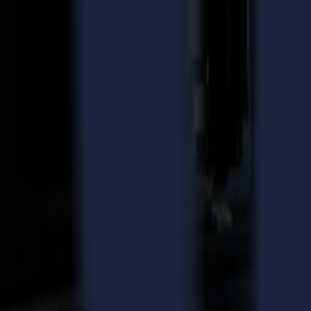
l'automatisation et la productivité. C'est là que Summa entre en scène.
Automatisation et efficacité optimales
Lors d'une réunion régionale avec d'autres franchises SpeedPro, le dis
démontré les avantages étendus et les capacités d'une table de découp
devenu clair que la Summa F1612 serait la solution idéale pour améliore
Adam S. Koppelman, Président et Propriétaire de SpeedPro Imaging Se
plus gros volume avec la confiance de répondre aux attentes de nos c
ou dans certains cas refusés. Nous n'aurions jamais pu être aussi compé
En savoir plus sur la gamme Summa F
Ouvrir de nouveaux marchés et pérenniser l'entreprise
Avec sa vaste gamme de modules et d'outils, la Summa F1612 peut tra
Cut et la fraiseuse sont utilisés le plus fréquemment dans son emplaceme
V-Cut sur les cartons mousse. En plus de la polyvalence actuelle de la
rythme de l'entreprise.
Adam Koppelman ajoute : "Les affaires ont évolué de manière signific
d'industries différentes. Nous n'aurions pas pu prendre ces travaux su
Rapport qualité-prix, nous ne nous contentons de rien de moins