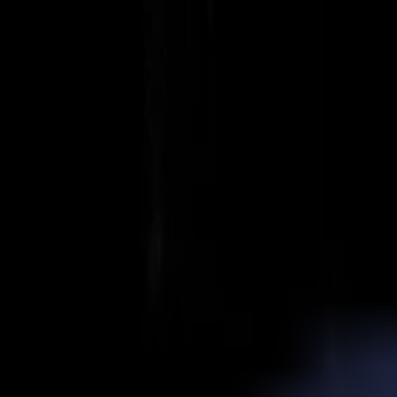
Actualités
Emplois
MySumma
fr-int