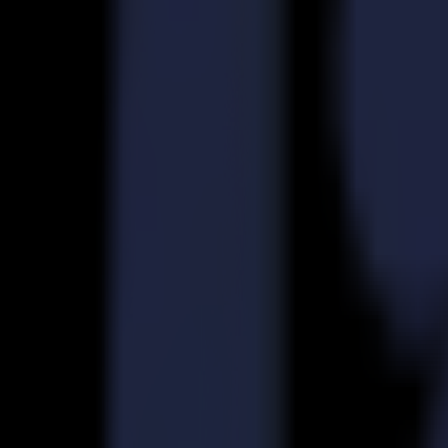
Découpeurs Laser
Série L
L1810
L3214
Applications
Applications
Toutes les applications
Enseigne & Affichage
Industriel
Emballage
Textile
Matériaux
Matériaux
Tous les matériaux
Matériaux rigides
Matériaux flexibles
Matériaux spéciaux
Logiciel
Logiciel
GoSuite
GoSign Plotters de Découpe
GoProduce Flatbeds
GoProduce Laser
GoConnect Automation
GoData Management