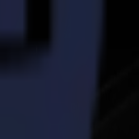
méliorant les délais d'exécution et augmentant la qualité. Adam
lement rivaliser avec des marques plus chères de tables de découpe
 en environ 6-7 mois, ce qui est effectivement un investissement assez
Summa