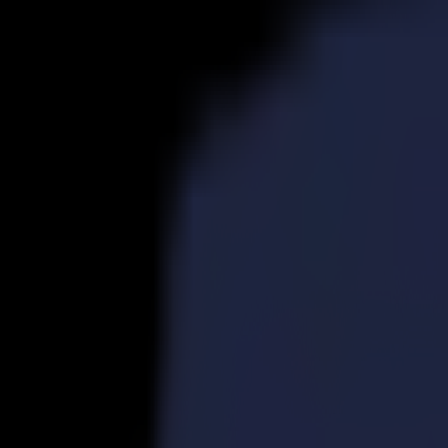
Produits
Découpeurs Vinyle
Découpeurs à Entraînement S1D
S1 D60
S1 D120
S1 D140 FX
S1 D160
Découpeurs à Entraînement S3D
S3D 75