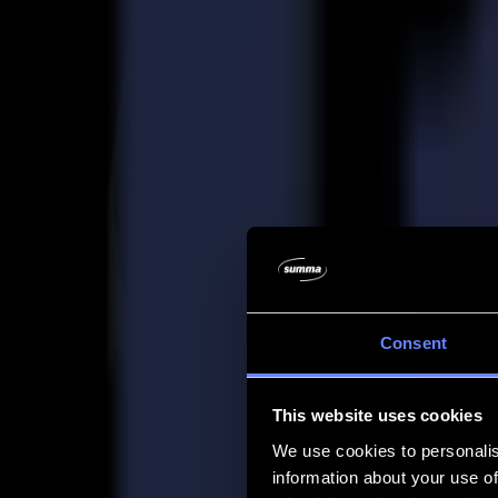
Entreprise
Entreprise
À propos de nous
Partenaires
Durabilité
Support
Support
Téléchargements
Logiciels et micrologiciels
Notes de version du logiciel
Manuels d'utilisation
Enregistrement de produit
Sauvegarde de produit
Support et garantie de la série V
FAQ
Contact
Consent
Produits
Applications
This website uses cookies
Matériaux
Logiciel
We use cookies to personalis
Entreprise
information about your use of
Support