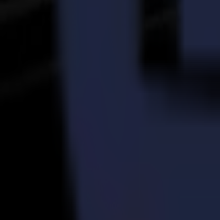
La F1612 représente l'empreinte idéale pour s'adapter dans de nombreu
Koppelman a noté "Du point de vue du prix, c'est tout simplement la 
en termes de vitesse, précision et efficacité. Pour vous donner une id
lucratif."
En savoir plus sur la gamme Summa F
Retour aux actualités
News
Related Articles
23-03-2026
À pleine vitesse : PM-TM étend sa capacité de découp
Lire la suite
14-11-2025
Production d'autocollants vinyle haute qualité simpli
Lire la suite