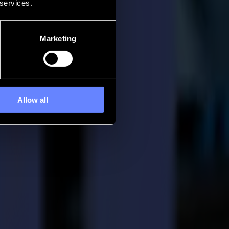
 services.
Marketing
Allow all
 fresques murales, des graphiques de vitrine, des graphiques
 visuelle et visent à personnaliser chaque entreprise avec des
 clients finaux.
ment, que ce soit la découpe d'affiches, d'acrylique, d'aluminium ou
rnative facile à utiliser et polyvalente qui améliorerait à la fois