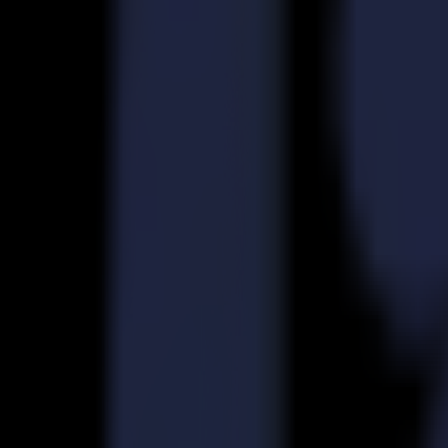
Découpeurs Laser
Série L
L1810
L3214
Applications
Applications
Toutes les applications
Enseigne & Affichage
Industriel
Emballage
Textile
Matériaux
Matériaux
Tous les matériaux
Matériaux rigides
Matériaux flexibles
Matériaux spéciaux
Logiciel
Logiciel
GoSuite
GoSign Plotters de Découpe
GoProduce Flatbeds
GoProduce Laser
GoConnect Automation
GoData Management