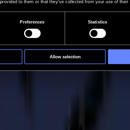
 provided to them or that they’ve collected from your use of their
Preferences
Statistics
Allow selection
12
 de découpe Série F de Summa : l'outil V-Cut.
n de produire des coupes angulaires. En coupant dans deux directions, d
'à 18mm (45°). L'outil est particulièrement bien adapté aux panneaux al