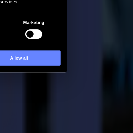
 services.
Marketing
Allow all
es rainures en V sont découpées. L'outil V-Cut est idéal pour découper
véolaires, panneaux de mousse souple, panneaux sandwich et carton