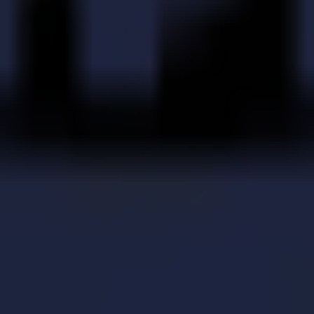
fiée : Trekz optimise son workflow avec la série F de 
iel : avantages et inconvénients