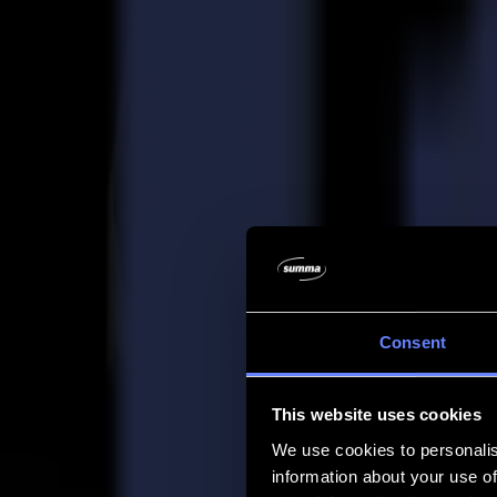
Entreprise
Entreprise
À propos de nous
Partenaires
Durabilité
Support
Support
Téléchargements
Logiciels et micrologiciels
Notes de version du logiciel
Manuels d'utilisation
Enregistrement de produit
Sauvegarde de produit
Support et garantie de la série V
FAQ
Contact
Consent
Produits
Applications
This website uses cookies
Matériaux
Logiciel
We use cookies to personalis
Entreprise
information about your use of
Support