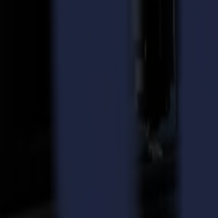
ondulé. Pour permettre de découper différentes formes en V, l'outil s
être proposées avec cet outil. Le V-Cut est compatible avec les installa
de Milan, où il a été accueilli avec un grand enthousiasme du public
À propos de Summa
Avec 25 ans d'expérience dans la construction de traceurs de découpe, 
l'aérospatiale et de la publicité extérieure. L'une des caractéristiqu
SummaCut remarquablement productifs, l'imprimante-traceur à transf
d'accessoires, de consommables et d'options logicielles pour les syst
Retour aux actualités
News
Related Articles
23-03-2026
À pleine vitesse : PM-TM étend sa capacité de découp
Lire la suite
14-11-2025