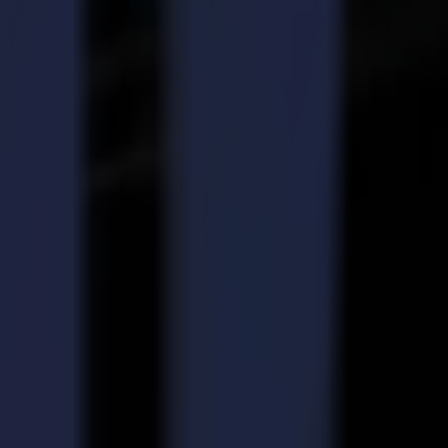
en métal dur longue durée et des lames en acier économiques peuvent
. Le nouvel outil a déjà été présenté au salon Viscom Italia à la Fiera
FESPA Barcelona.
la signalétique, de l'étiquetage, du covering véhicules, de
e de produits Summa comprend les traceurs de découpe S Class et
us les découpeurs Summa sont fournis avec une large gamme