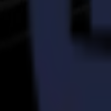
Production d'autocollants vinyle haute qualité simpli
Lire la suite
16-07-2024
Explorer la technologie de couteau à traînée et tangent
Lire la suite
Prêt à
aiguiser
votre imagination ?
linkedin
instagram
youtube
Prenez contact et commencez la conversation.