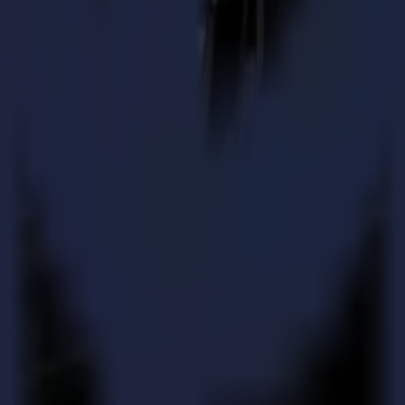
era disponible avec un angle de 45°, 30°, 22,5°, 15° ou 0°. Des lames 
tions existantes du F1612 et doit être installé dans le Module Tangentiel
 italien. Du 21 au 24 février 2012, Summa présentera l'outil V-Cut au 
Summa propose des produits très fiables et précis pour les industries de 
es clés de tous les produits Summa est leur durabilité inégalée. La gamm
ert thermique DC4 et la nouvelle table de découpe Summa Série F. To
èmes Mac et PC.
e avec une troisième table de découpe Summa F Series