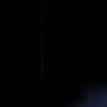
Actualités
Emplois
MySumma
fr-int