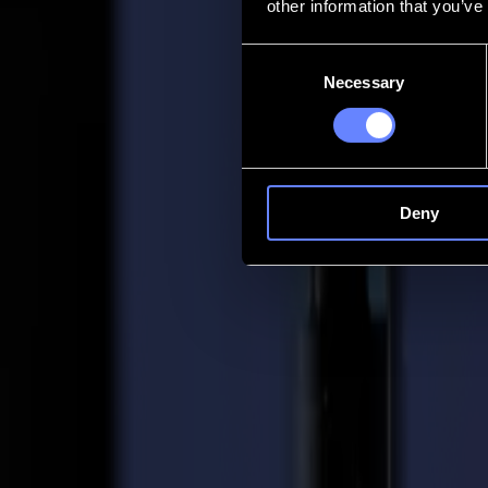
other information that you’ve
Contact
Consent
Necessary
Selection
Go back
Actualités
Emplois
MySumma
fr-int
Deny
Retour aux actualités
Press
Summa lance l'outil V-Cut pour F1612
01-01-2012
Communiqué de presse Summa / Pour diffusion immédiate 01/01/20
À partir de janvier 2012, un nouvel outil est disponible pour la table
Il s'agit essentiellement d'une lame statique placée sous un angle afi
des matériaux épais : il peut traiter une épaisseur de matériau jusqu