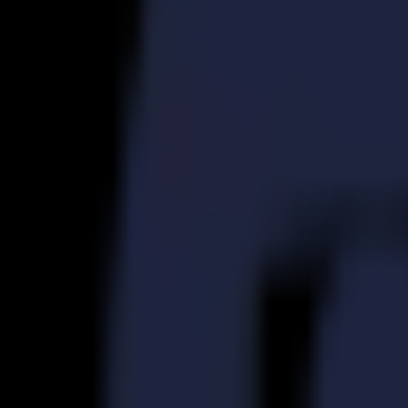
S3D 120
S3D 140
S3D 160
Découpeurs Tangentiels S3T
S3T 75
S3T 120
S3T 140
S3T 160
Découpeurs Tangentiels avec Caméra S3TC
S3TC 75
S3TC 160
Découpeurs à plat
Série F
F1612 Vantage
F1625 Vantage
F1832
F3220
F3232
Modules et Outils
Série V
Invicta
Optima
Integra
Omnia
Modules et Outils