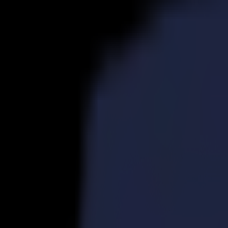
Produits
Découpeurs Vinyle
Découpeurs à Entraînement S1D
S1 D60
S1 D120
S1 D140 FX
S1 D160
Découpeurs à Entraînement S3D
S3D 75