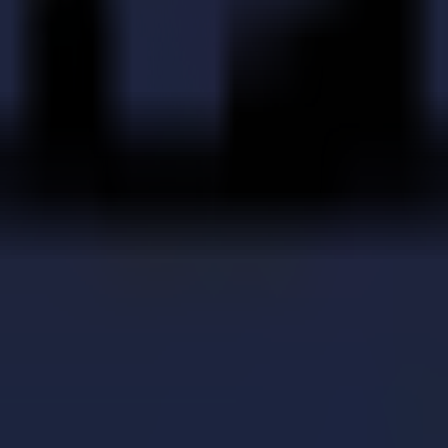
me de caméra intelligent et immédiatement compensées dans le vecteur 
on car le système laser n'a pas besoin de marqueurs, les designs de déco
uées par le système d'extraction interne et la découpe au laser ne produi
ant que la source de découpe laser est couverte pendant l'opération et la
jours, où l'impression numérique à la demande s'est avérée être le fact
itent encore une finition et rien ne découpe aussi précisément que la dé
 d'effilochage des textiles synthétiques grâce à la fonction de scellement
premier modèle fait l'unanimité, surtout dans les vêtements de sport,
est nécessaire. Le marché a demandé un modèle de série L plus grand et
recherche de l'accord parfait entre qualité et prix. Les chercheurs d'
écoupe laser de première main en rejoignant l'une des démonstrations et
, n'hésitez pas à contacter marketing@summa.eu pour demander plus d'in
comme affiché en pièce jointe.