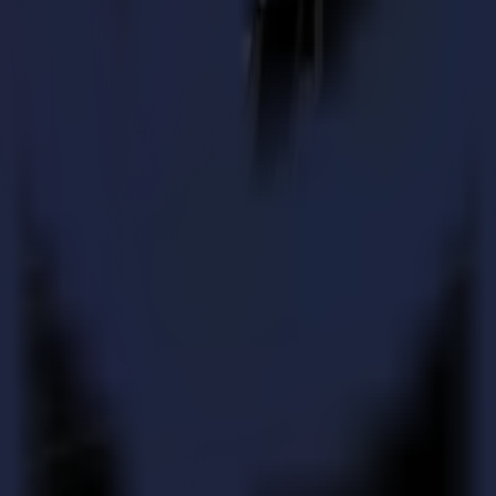
processus de découpe à la volée, qui permet un scan continu du matériau 
ue la machine continue de découper, le matériau nouvellement découpé e
e à changer la stratégie de mise sur le marché pour les applications dans
 A5, Stand F20.
er un produit parfaitement découpé qui est prêt à sortir de la table. 
rvir leurs clients plus rapidement avec une grande précision. Pour illust
nnaissance par caméra de premier plan. Au lieu de préparer vos fichiers
 vecteur de découpe nécessaire pour le travail. Le système assure une 
dards élevés de précision. Un dérouleur motorisé s'assure qu'il n'y a p
En créant une boucle dans le matériau, le dérouleur détend le matériau, r
t découpé qui est immédiatement prêt pour l'expédition ou le traitement 
uivants :
ent scellés.
faut, grâce à la découpe sans contact avec un laser.