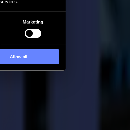
 services.
Marketing
Allow all
ité laser de style Summa et équipée d'un lit convoyeur de 1,4 m de