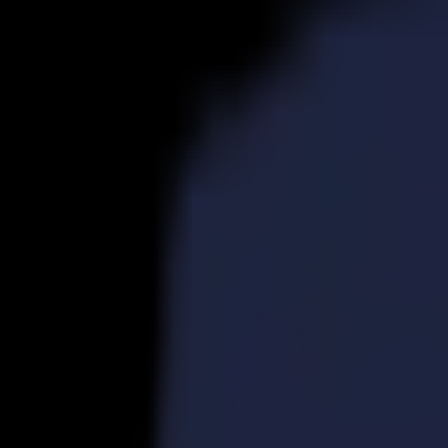
Produits
Découpeurs Vinyle
Découpeurs à Entraînement S1D
S1 D60
S1 D120
S1 D140 FX
S1 D160
Découpeurs à Entraînement S3D
S3D 75