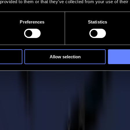
 provided to them or that they’ve collected from your use of their
Preferences
Statistics
Allow selection
 - Summa lance la L3214 au FESPA 2019
19
rande production
laser L3214 sera présentée au FESPA 2019. Il s'agit de la deuxième un
Regardez la vidéo teaser de la L3214 ici.