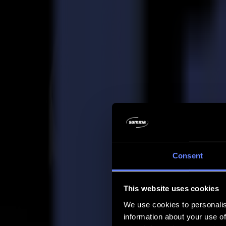
Entreprise
Entreprise
À propos de nous
Partenaires
Durabilité
Support
Support
Téléchargements
Logiciels et micrologiciels
Notes de version du logiciel
Manuels d'utilisation
Enregistrement de produit
Sauvegarde de produit
Support et garantie de la série V
FAQ
Contact
Consent
Produits
Applications
This website uses cookies
Matériaux
Logiciel
We use cookies to personalis
Entreprise
information about your use of
Support