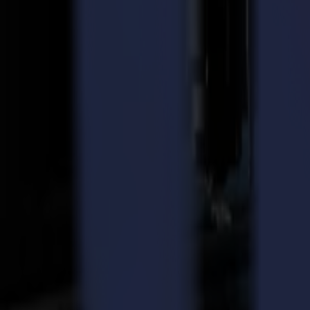
Outre la taille, l'une de ses caractéristiques les plus uniques est le 
segment. Cela rendra l'utilisateur beaucoup plus productif. Pendant q
convoyeur. Découpe rapide, précise et à la volée – la L3214 est destiné
sport et la mode. La L3214 sera exposée au FESPA 2019 dans le Hall
Respectez les délais de vos clients et améliorez votre marge
Summa a développé un concept unique de découpe à la volée pour assur
productivité plus élevée, permettant aux utilisateurs de la L3214 de se
même 400 m² par heure.
Au cœur de cette productivité améliorée se trouve un système de reco
L3214 scanne continuellement le matériau et crée automatiquement le
économiser un temps précieux considérable.
À cette vitesse élevée, Summa est encore capable de maintenir les stan
alimentation constante et stable du tissu sur le lit de découpe aspiré. 
d'inactivité, mais une productivité boostée avec un produit parfaitemen
Comme toute la série L, la L3214 bénéficie également des avantages s
Qualité de découpe qui dépasse vos attentes, grâce aux bords parfaitem
Traitement des textiles avec haute précision et sans effilochage par dé