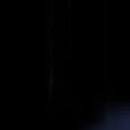
Actualités
Emplois
MySumma
fr-int