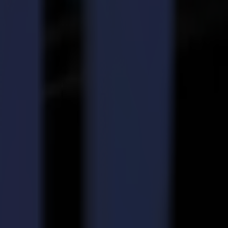
et une découpe continue tout en alimentant le matériau, segment par
st immédiatement disponible pour la récupération depuis le tapis
 la signalétique souple, la décoration intérieure, les vêtements de
Le concept offre de nombreux avantages qui contribuent à une
rer cela, lors du traitement de travaux typiques, la machine découpe
 ou d'attendre que le matériau soit scanné, ce système Vision Summa
découpe continue, même lorsque le convoyeur bouge, vous faisant
as de distorsion du tissu pendant la découpe. Le système assure une
éduit la distorsion et assure une découpe précise. Plus de périodes
ultérieur.