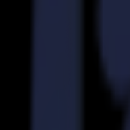
Découpeurs Laser
Série L
L1810
L3214
Applications
Applications
Toutes les applications
Enseigne & Affichage
Industriel
Emballage
Textile
Matériaux
Matériaux
Tous les matériaux
Matériaux rigides
Matériaux flexibles
Matériaux spéciaux
Logiciel
Logiciel
GoSuite
GoSign Plotters de Découpe
GoProduce Flatbeds
GoProduce Laser
GoConnect Automation
GoData Management