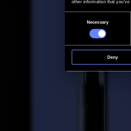
other information that you’ve
Contact
Consent
Necessary
Selection
Go back
Actualités
Emplois
MySumma
fr-int
Deny
Retour aux actualités
Press
Repousser les limites de la découpe laser
24-04-2019
Communiqué de presse Summa / Pour diffusion immédiate 24/04/20
Très précise sur tissu imprimé tout en maintenant la vitesse pour la g
Summa est fière d'annoncer que sa toute nouvelle machine de découpe 
long sur une largeur totale de plus de 3,2 m, soit exactement 3,35 m. 