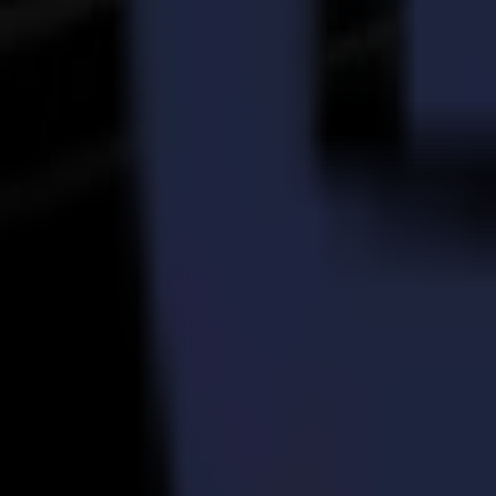
Toutes les déformations sont automatiquement reconnues par le systè
L'optimisation du matériau réduit les déchets avec la technologie Visi
assurant une utilisation maximale du matériau.
L'environnement et la sécurité sont une priorité. Les fumées sont évac
propre. La série L est fermée pour répondre au standard Classe 1, assur
Excellence de la découpe laser au FESPA 2019
Le textile est l'un des marchés à la croissance la plus rapide de nos 
vêtements de sport et de mode ont besoin. Les textiles imprimés nécess
tissu, peu ou pas de génération de poussière, pas d'usure d'outil et pas
une découpe rapide et précise même des designs les plus complexes.
Wim Maes, Directeur Exécutif & CCO chez Summa nv commente : "Notre 
demande ont relevé la barre et un délai de mise sur le marché rapide 
marché de focus majeur au FESPA 2019 avec de nombreux visiteurs à la 
Hall A5. Nous invitons tout le monde à découvrir les avantages de la d
technologie de découpe à la volée."
Les visiteurs du salon peuvent rejoindre les démonstrations en direct
direction ou les spécialistes peuvent contacter la personne de contact 
À propos de Summa