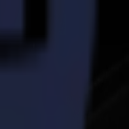
de découpe.
upe peuvent être placés beaucoup plus près les uns des autres,
t pas de fibres de poussière assurant un environnement de travail
 machine s'arrête si le couvercle est ouvert.
eur de changement dont de nombreuses marques de signalétique souple, de
coupe laser. La découpe sans contact signifie pas de distorsion du
 des bords. Elle peut être appliquée à tout type de matériau et assure
 mais les textiles grand format et les modèles commerciaux à la
 nous nous conformons volontiers. Le textile sera à nouveau un
excellence dans ce domaine la trouveront sur notre stand F20 dans le
 en voyant la sortie précise et rapide que la L3214 délivre avec la
formations. Les membres de la presse qui souhaiteraient rencontrer la