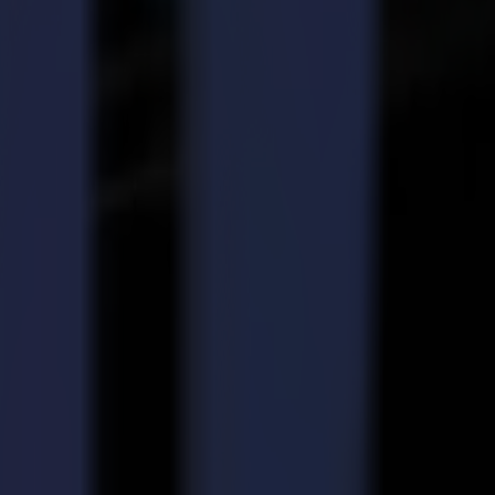
ètres choisis.
 niveaux industriels.
 de travail et pour améliorer l'expérience Summa globale au niveau
m, la mousse rigide, le papier peint, le panneau nid d'abeille, le carton
e de substrat. Les nombreuses applications découlant de ces processus
 série F, le F1832.
e véritable fête foraine d'autocollants et des designs sortant des
ription Fespa pour recevoir l'ENTRÉE GRATUITE à l'événement Fespa