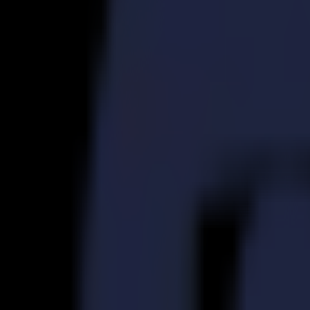
S3D 120
S3D 140
S3D 160
Découpeurs Tangentiels S3T
S3T 75
S3T 120
S3T 140
S3T 160
Découpeurs Tangentiels avec Caméra S3TC
S3TC 75
S3TC 160
Découpeurs à plat
Série F
F1612 Vantage
F1625 Vantage
F1832
F3220
F3232
Modules et Outils
Série V
Invicta
Optima
Integra
Omnia
Modules et Outils