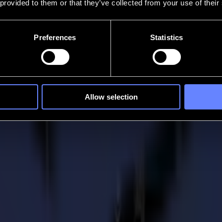
 provided to them or that they’ve collected from your use of their
Preferences
Statistics
Allow selection
 Summa !
rait Shakespeare. C'est presque l'heure de Fespa à nouveau ! Et alors qu
éveloppements, innovations et fonctionnalités.
ouvelle taille de table à plat, la F1832, Summa présentera également les 
avoir besoin de récupérer le fichier de découpe via SummaFlex Pro