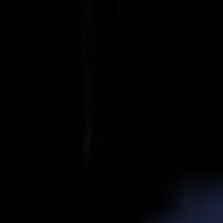
Actualités
Emplois
MySumma
fr-int