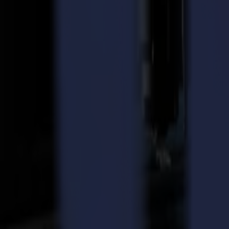
Operator Zone, permettant de diviser la zone de travail de la série F 
Continuous Sheet Feed, permettant de transporter automatiquement le 
SummaFlex Pro 2, proposant une base de données de matériaux optionnel
G-Performance, mettant en vedette les traceurs de découpe S2 de Summ
Ces fonctionnalités ont été conçues pour ajouter à la convivialité de l
supérieur.
Ces fonctionnalités et bien d'autres seront présentées pendant le salon 
ondulé, le pvc... Offrant le summum de la polyvalence, les outils de la
de découpe seront les cadres photo, l'emballage (boîtes), les bavoirs, le
Les protagonistes de cette histoire Fespa Berlin seront le système de 
Bien sûr, les célèbres découpeurs de vinyle et de contour de Summa ser
sentiers battus, découpés dans du matériau flock.
Comme certaines opportunités sont tout simplement faites pour être s
Berlin (15-18 mai). Venez visiter le stand B21 de Summa dans le Hall 
Retour aux actualités