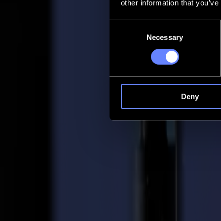
other information that you’ve
Contact
Consent
Necessary
Selection
Go back
Actualités
Emplois
MySumma
fr-int
Deny
Retour aux actualités
Company
Fespa Berlin 2018 / Démarquez-vous avec
03-05-2018
« Les heures les plus rapides, alors qu'elles s'envolaient », comme di
approche rapidement, Summa a hâte de vous présenter leurs derniers d
Outre leur arsenal habituel de systèmes de découpe de finition et leur n
Poster Trim, garantissant que les affiches peuvent être rognées sans 