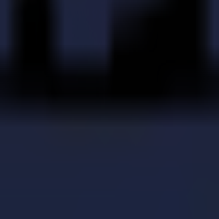
e avec une troisième table de découpe Summa F Series
fiée : Trekz optimise son workflow avec la série F de 
iel : avantages et inconvénients