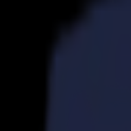
Produits
Découpeurs Vinyle
Découpeurs à Entraînement S1D
S1 D60
S1 D120
S1 D140 FX
S1 D160
Découpeurs à Entraînement S3D
S3D 75