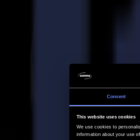
Entreprise
Entreprise
À propos de nous
Partenaires
Durabilité
Support
Support
Téléchargements
Logiciels et micrologiciels
Notes de version du logiciel
Manuels d'utilisation
Enregistrement de produit
Sauvegarde de produit
Support et garantie de la série V
FAQ
Contact
Consent
Produits
Applications
This website uses cookies
Matériaux
Logiciel
We use cookies to personalis
Entreprise
information about your use of
Support