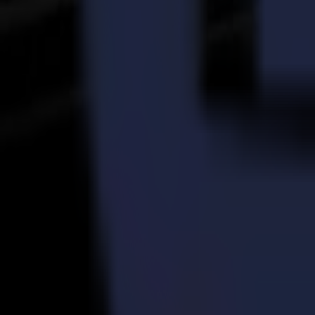
News
Related Articles
23-03-2026
À pleine vitesse : PM-TM étend sa capacité de découp
Lire la suite
14-11-2025
Production d'autocollants vinyle haute qualité simpli
Lire la suite
16-07-2024
Explorer la technologie de couteau à traînée et tangent
Lire la suite
Prêt à
aiguiser
votre imagination ?