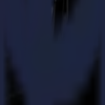
en 2 zones : une zone de découpe et une zone opérateur
matériau de la zone de chargement vers la zone de travail
le, qui reconnaît automatiquement le matériau, les outils et les param
a et augmentant les performances et la précision de découpe jusqu'aux
a série F ou de la série S Class 2, pour optimiser encore plus votre flux
sur différents types de substrats, tels que la plaque composite d'aluminiu
 série F fournissent puissance, vitesse et précision pour gérer tout typ
s bannières, les dioramas, les affiches, etc.
finition à plat F1612 de Summa, ainsi que le dernier ajout de Summa à la
ont également présents, prêts à performer et à vous époustoufler avec un
aisies, n'hésitez plus et inscrivez-vous maintenant sur le lien d'insc
4.2 pour être témoin de tout ce qui précède de vos propres yeux !