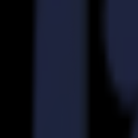
Découpeurs Laser
Série L
L1810
L3214
Applications
Applications
Toutes les applications
Enseigne & Affichage
Industriel
Emballage
Textile
Matériaux
Matériaux
Tous les matériaux
Matériaux rigides
Matériaux flexibles
Matériaux spéciaux
Logiciel
Logiciel
GoSuite
GoSign Plotters de Découpe
GoProduce Flatbeds
GoProduce Laser
GoConnect Automation
GoData Management