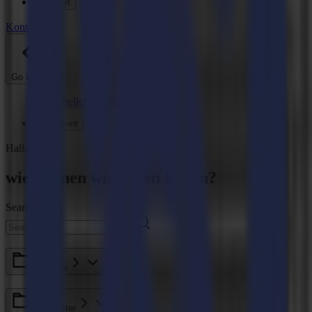
Support
Kontakt
Go back
News
Stellenangebote
MySumma
de-int
Hallo
wie können wir Ihnen helfen?
Search here
F Series
Roll Cutter