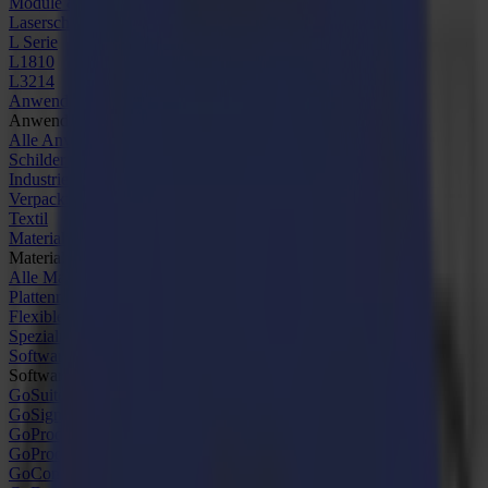
Module & Werkzeuge
Laserschneider
L Serie
L1810
L3214
Anwendungen
Anwendungen
Alle Anwendungen
Schilder & Displays
Industrie
Verpackung
Textil
Materialien
Materialien
Alle Materialien
Plattenmaterialien
Flexible Materialien
Spezialmaterialien
Software
Software
GoSuite
GoSign Vinylplotter
GoProduce Flachbett
GoProduce Laser
GoConnect Automatisierung