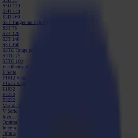
S3D 75
S3D 120
S3D 140
S3D 160
S3T Tangential-Schneider
S3T 75
S3T 120
S3T 140
S3T 160
S3TC Tangential-Kamera-Schneider
S3TC 75
S3TC 160
Flachbettschneider
F Serie
F1612 Vantage
F1625 Vantage
F1832
F3220
F3232
Module & Werkzeuge
V Serie
Invicta
Optima
Integra
Omnia