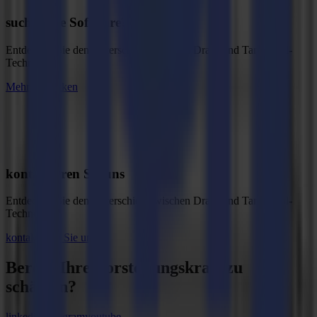
suchen Sie Software?
Entdecken Sie den Unterschied zwischen Drag- und Tangential-
Technologie
Mehr entdecken
kontaktieren Sie uns
Entdecken Sie den Unterschied zwischen Drag- und Tangential-
Technologie
kontaktieren Sie uns
Bereit, Ihre
Vorstellungskraft zu
schärfen
?
linkedin
instagram
youtube