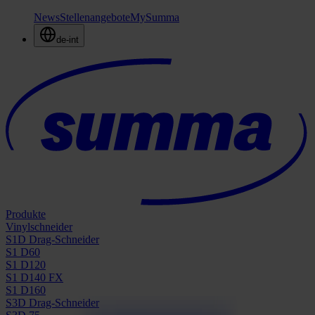
News
Stellenangebote
MySumma
de-int
Produkte
Vinylschneider
S1D Drag-Schneider
S1 D60
S1 D120
S1 D140 FX
S1 D160
S3D Drag-Schneider