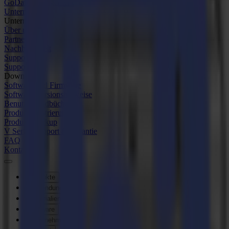
GoData Management
Unternehmen
Unternehmen
Über uns
Partner
Nachhaltigkeit
Support
Support
Downloads
Software und Firmware
Software-Versionshinweise
Benutzerhandbücher
Produktregistrierung
Produkt-Backup
V Series Support & Garantie
FAQ
Kontakt
Produkte
Anwendungen
Materialien
Software
Unternehmen