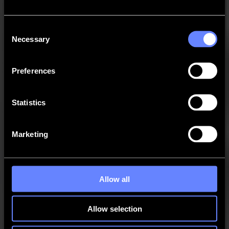
GoProduce Flatbed Edition - SGP
Consent
GoProduce Laser Edition - SGPLE
Necessary
Selection
Legacy - DC Series
Preferences
Legacy - SummaFlex Pro
Statistics
Legacy - SummaSign Series
Marketing
MacSign
Allow all
Cutter Control
Allow selection
Tray One