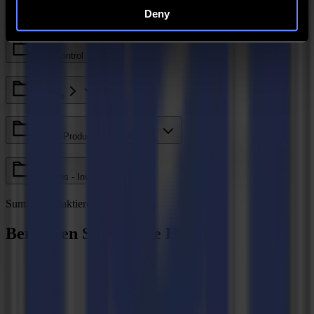
Deny
Legacy - Ethos
Axis Control
GoCare
Valiani Products - V Series
V Series - Invicta
Summa kontaktieren
Benötigen Sie weitere Hilfe?