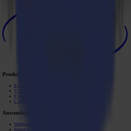
Produkte
S Serie
V Serie
F Serie
L Serie
Anwendungen
Werbung & Display
Industrie