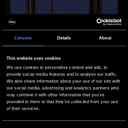
In-house Support Technician Level 1 – Indianapolis, USA
Standort
Indianapolis
Consent
Details
About
Weiterlesen
This website uses cookies
Field Service Technician Level II – Midwest/Eastern USA
We use cookies to personalise content and ads, to
Standort
provide social media features and to analyse our traffic.
We also share information about your use of our site with
Indianapolis
our social media, advertising and analytics partners who
may combine it with other information that you’ve
Weiterlesen
provided to them or that they’ve collected from your use
of their services.
Application & Sales Support Specialist
Standort
Consent