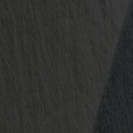
News
Stellenangebote
MySumma
de-int