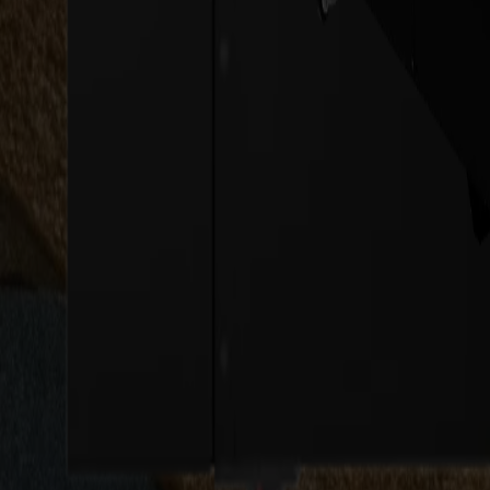
Breite technische Textilien
3,2-Meter-Ingenieurstoffe, die auf Genauigkeit und Kantenstabi
Ausstellungs- & Eventstoffe
Bedruckte Textilien, die Größenkonsistenz über lange, ununte
Großformat-Innenausstattung
Wandverkleidungen, Akustikmaterialien und Innenraumtextilien,
Spezifikationen
Was ist in Ihrem Laserschneider enthalten
L3214
Arbeitsbreite
3.200 mm / 126 inch
Lasertyp