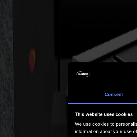
Unternehmen
Unternehmen
Über uns
Partner
Nachhaltigkeit
Support
Support
Downloads
Software und Firmware
Software-Versionshinweise
Benutzerhandbücher
Produktregistrierung
Produkt-Backup
V Series Support & Garantie
FAQ
Kontakt
Consent
Produkte
Anwendungen
This website uses cookies
Materialien
Software
We use cookies to personalis
Unternehmen
information about your use of
Support