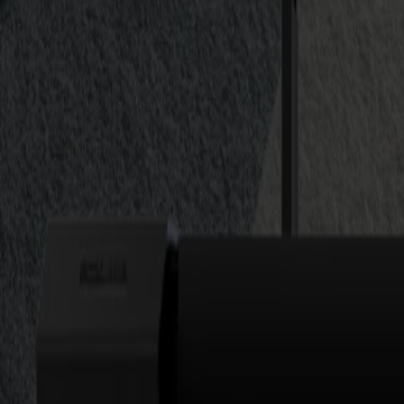
Laserschneider
L Serie
L1810
L3214
Anwendungen
Anwendungen
Alle Anwendungen
Schilder & Displays
Industrie
Verpackung
Textil
Materialien
Materialien
Alle Materialien
Plattenmaterialien
Flexible Materialien
Spezialmaterialien
Software
Software
GoSuite
GoSign Vinylplotter
GoProduce Flachbett
GoProduce Laser
GoConnect Automatisierung
GoData Management