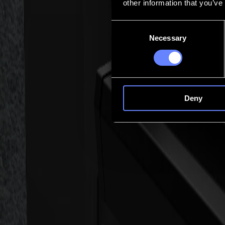
other information that you’ve
Kontakt
Consent
Necessary
Selection
Go back
News
Stellenangebote
MySumma
de-int
Deny
L3214
Großformat-Textilschneiden, das in voller 
Der L3214 bringt Laserschneiden auf 3,2 Meter / 126-Zoll Produktions
und konsistent von Rolle zu Rolle bleiben müssen.
Mit einem Experten sprechen
L3214 Laserschneider
entwickelt für anspruchsvolle Großforma