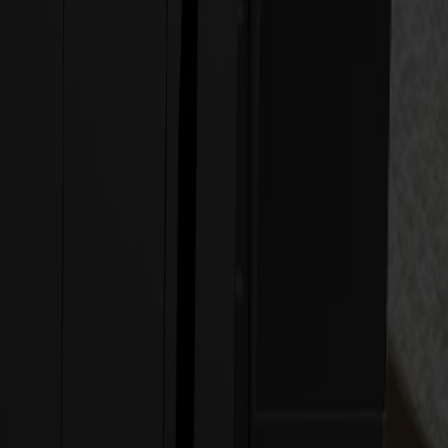
n muss.
t.
p-Muster herkömmlicher Flachbettsysteme.
i industriellen Geschwindigkeiten.