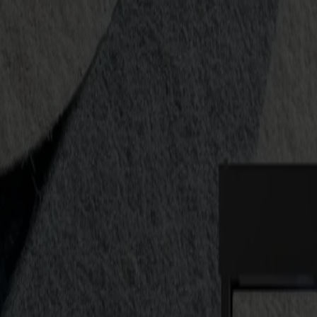
S3D 120
S3D 140
S3D 160
S3T Tangential-Schneider
S3T 75
S3T 120
S3T 140
S3T 160
S3TC Tangential-Kamera-Schneider
S3TC 75
S3TC 160
Flachbettschneider
F Serie
F1612 Vantage
F1625 Vantage
F1832
F3220
F3232
Module & Werkzeuge
V Serie
Invicta
Optima
Integra
Omnia
Module & Werkzeuge