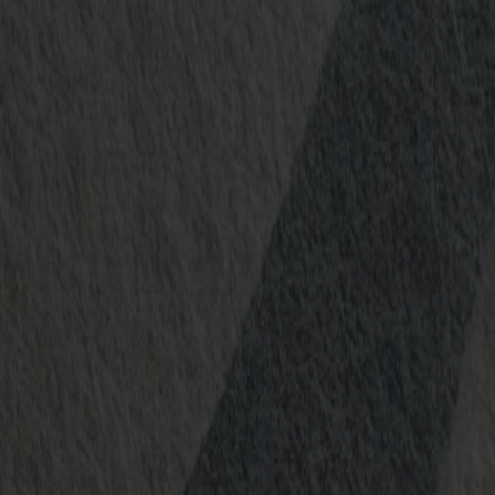
Produkte
Vinylschneider
S1D Drag-Schneider
S1 D60
S1 D120
S1 D140 FX
S1 D160
S3D Drag-Schneider
S3D 75