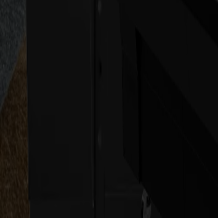
Der L3214 ist für anspruchsvolle Großformat-Textilumgebungen entwi
Ein CO₂-Laser mit Metallrohr gewährleistet stabile Strahlqualität übe
Sein Multikamera-Sichtsystem verfolgt Verformungen in Echtzeit und
Das spannungslose Förderband ermöglicht kontinuierliche Rolle-zu-Sc
Das Ergebnis ist ein Hochdurchsatz-Textilschneider, der Details beibeh
Kontaktieren Sie uns, um Ihren nächsten Händler zu finden
Anwendungen
IDEALE ANWENDUNGEN FÜR DEN L3
Soft Signage & SEG
Großformat-Polyester und Displaystoffe, bei denen enge Tolera
Fahnen, Banner & Breite DyeSub-Textilien
Kontinuierliche Rollenproduktion, bei der Dehnung, Drift und