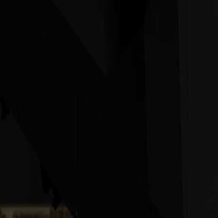
lität angewiesen sind.
rbrochene Läufe beibehalten müssen.
 die verzerrungsfreies Schneiden und versiegelte, rauchfreie Kanten er