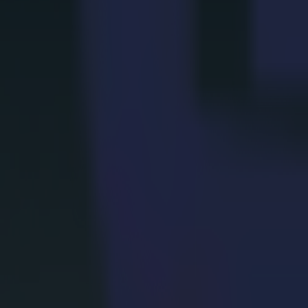
Ein reibungsloserer Weg zur Qualität
Arbeitsabläufe werden ruhiger. Bediener vertrauen dem Prozess.
Weniger Korrekturen. Weniger Neustarts. Mehr Fortschritt.
Mehr lesen
Systeme, die sich an das Material anpassen, nicht umgekehrt
Summa unterstützt verschiedene Textilien, ohne das Team zu starren
Die Einrichtung passt sich an, aber das Ergebnis bleibt exakt.
Mehr lesen
Großformat ohne Kompromisse
Große Oberflächen bleiben stabil und bewahren Ausrichtung und Kons