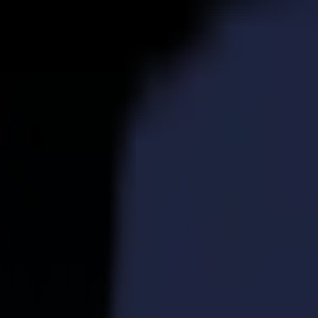
Produkte
Vinylschneider
S1D Drag-Schneider
S1 D60
S1 D120
S1 D140 FX
S1 D160
S3D Drag-Schneider
S3D 75