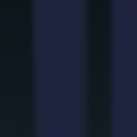
Textil
Anwendungen, die von Stabilität profitier
Sportbekleidung und Performance-Stoffe
Muster bleiben präzise. Dehnung wird kontrolliert. Die Ausgabe
Fahnen und weiche Beschilderung
Große Flächen verhalten sich ordentlich. Drucke richten sich au
Mode und maßgeschneiderte Stücke
Delikate Arbeiten bleiben unterstützt. Formen bleiben vom ers
Technische Textilien
Komplexe Strukturen geschnitten mit der Stabilität, die für funkt
Warum Summa
Warum Textil-Teams sich für Summa ents