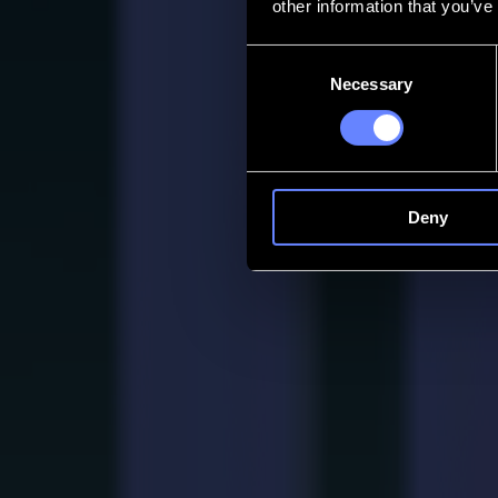
other information that you’ve
Kontakt
Consent
Necessary
Selection
Go back
News
Stellenangebote
MySumma
de-int
Deny
Textil
anpassung an flauschige Stoffe
Textilarbeit bringt ihre eigene Art von Unsicherheit mit sich. Stoffe
bringt Kontrolle in diese Bewegung. Digitales Schneiden, das jede Sch
Großformatarbeiten, die keinen Spielraum für Abweichungen lassen.
Demo anfordern