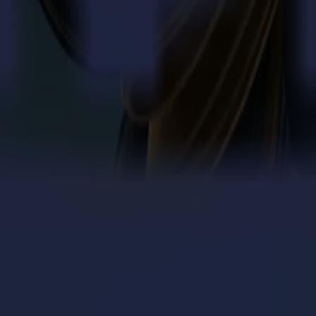
 Methoden zu zwingen.
istenz auch bei erweiterten Aufträgen.