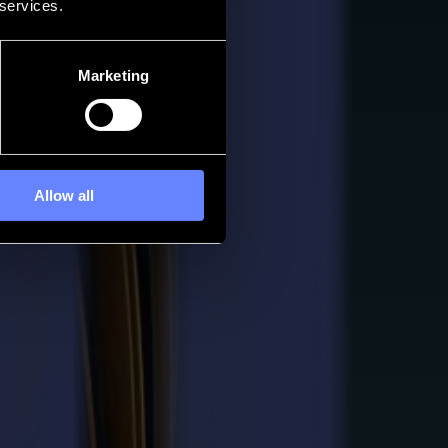
 services.
Marketing
Allow all
 auf die Klinge treffen. Und das Volumen steigt weiter an. Summa
holbar. Bei Sportbekleidung, weicher Beschilderung und