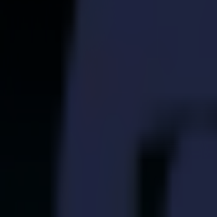
S3D 120
S3D 140
S3D 160
S3T Tangential-Schneider
S3T 75
S3T 120
S3T 140
S3T 160
S3TC Tangential-Kamera-Schneider
S3TC 75
S3TC 160
Flachbettschneider
F Serie
F1612 Vantage
F1625 Vantage
F1832
F3220
F3232
Module & Werkzeuge
V Serie
Invicta
Optima
Integra
Omnia
Module & Werkzeuge