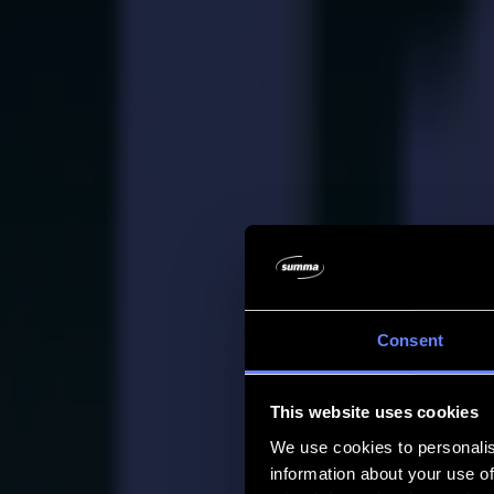
Unternehmen
Unternehmen
Über uns
Partner
Nachhaltigkeit
Support
Support
Downloads
Software und Firmware
Software-Versionshinweise
Benutzerhandbücher
Produktregistrierung
Produkt-Backup
V Series Support & Garantie
FAQ
Kontakt
Consent
Produkte
Anwendungen
This website uses cookies
Materialien
Software
We use cookies to personalis
Unternehmen
information about your use of
Support