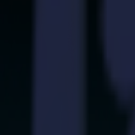
Laserschneider
L Serie
L1810
L3214
Anwendungen
Anwendungen
Alle Anwendungen
Schilder & Displays
Industrie
Verpackung
Textil
Materialien
Materialien
Alle Materialien
Plattenmaterialien
Flexible Materialien
Spezialmaterialien
Software
Software
GoSuite
GoSign Vinylplotter
GoProduce Flachbett
GoProduce Laser
GoConnect Automatisierung
GoData Management