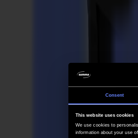
Unternehmen
Unternehmen
Über uns
Partner
Nachhaltigkeit
Support
Support
Downloads
Software und Firmware
Software-Versionshinweise
Benutzerhandbücher
Produktregistrierung
Produkt-Backup
V Series Support & Garantie
FAQ
Kontakt
Consent
Produkte
Anwendungen
This website uses cookies
Materialien
Software
We use cookies to personalis
Unternehmen
information about your use of
Support