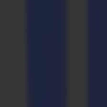
Anwendungen
Präzisionslösungen
für jede Produktions
Schilder & Display
Vinylrollen. Starre Platten. Saubere Kanten und konsistente Geometri
Schilder & Display
Vinylrollen. Starre Platten. Saubere Kanten und konsistente Geometri
Industrie
Verbundwerkstoffe, Dichtungen, Schaumstoffe, Gummi, Kohlefaser, 
Industrie
Verbundwerkstoffe, Dichtungen, Schaumstoffe, Gummi, Kohlefaser, 