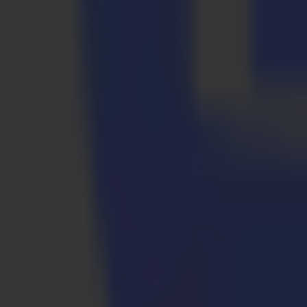
Verpackung & POS
Prototypen bis zur Kleinserienproduktion. Scharfe Falze, vorhersagba
Verpackung & POS
Prototypen bis zur Kleinserienproduktion. Scharfe Falze, vorhersagba
Textil
Weiche Beschilderung und technische Textilien mit gleichmäßiger Kon
Textil
Weiche Beschilderung und technische Textilien mit gleichmäßiger Kon
Warum Summa
Lösungen für eine Vielzahl von Anwendun