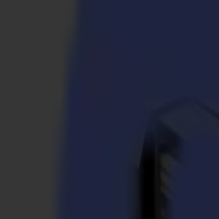
S3D 120
S3D 140
S3D 160
S3T Tangential-Schneider
S3T 75
S3T 120
S3T 140
S3T 160
S3TC Tangential-Kamera-Schneider
S3TC 75
S3TC 160
Flachbettschneider
F Serie
F1612 Vantage
F1625 Vantage
F1832
F3220
F3232
Module & Werkzeuge
V Serie
Invicta
Optima
Integra
Omnia
Module & Werkzeuge