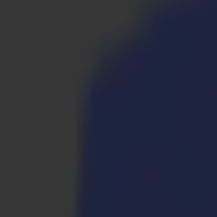
Produkte
Vinylschneider
S1D Drag-Schneider
S1 D60
S1 D120
S1 D140 FX
S1 D160
S3D Drag-Schneider
S3D 75