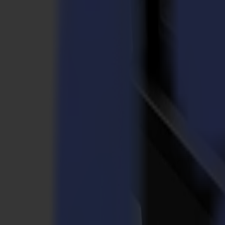
Laserschneider
L Serie
L1810
L3214
Anwendungen
Anwendungen
Alle Anwendungen
Schilder & Displays
Industrie
Verpackung
Textil
Materialien
Materialien
Alle Materialien
Plattenmaterialien
Flexible Materialien
Spezialmaterialien
Software
Software
GoSuite
GoSign Vinylplotter
GoProduce Flachbett
GoProduce Laser
GoConnect Automatisierung
GoData Management