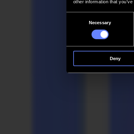
other information that you’ve
Kontakt
Consent
Necessary
Selection
Go back
News
Stellenangebote
MySumma
de-int
Deny
Marktlösungen
wo macher
auf schwung trEffEn
Summa bringt Vertrauen in die Arbeit, die präzise und stetig bleiben
Schilderherstellern, Textilproduzenten, Industriefertigern und Verpac
Demo anfordern