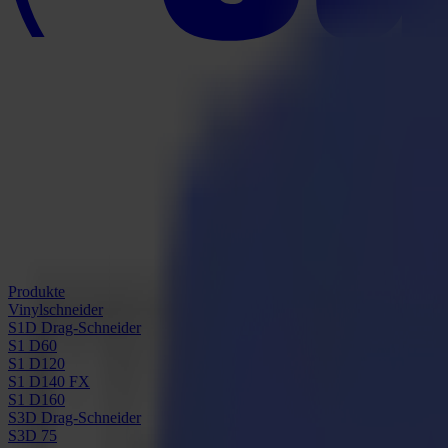
Produkte
Vinylschneider
S1D Drag-Schneider
S1 D60
S1 D120
S1 D140 FX
S1 D160
S3D Drag-Schneider
S3D 75