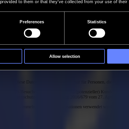
 provided to them or that they’ve collected from your use of their
Preferences
Statistics
Allow selection
Diese Datenschutzerklärung gilt nur für Personen, die sich in de
Ihnen als Besucher unserer Website, als (potenzieller) Kunde, als (pote
ere der Datenschutz-Grundverordnung 2016/679 vom 27. April 2016 („
wir über Sie sammeln, wofür die Informationen verwendet werden und a
enerfassung.