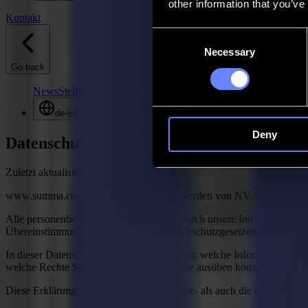
other information that you’ve
Kontakt
Consent
Necessary
Selection
Go back
News
Stellenangebote
MySumma
de-int
Deny
Datenschutzerklärung
Zuletzt aktualisiert: 15. Dezember 2020
www.summa.com und www.summa.eu werden von NV SUMMA verwaltet. 
Alle personenbezogenen Daten, die wir durch unsere Interaktionen mit 
Übereinstimmung mit den geltenden Datenschutzgesetzen, insbesond
In dieser Datenschutzerklärung erklären wir, welche Informationen 
welche Rechte Sie haben und wie Sie diese ausüben können.
Diese Erklärung umfasst sowohl die Online- als auch die Offline-Dat