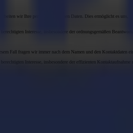
arbeiten wir Ihre personenbezogenen Daten. Dies ermöglicht es uns, Si
 berechtigten Interesse, insbesondere der ordnungsgemäßen Beantwortu
n diesem Fall fragen wir immer nach dem Namen und den Kontaktdaten 
berechtigten Interesse, insbesondere der effizienten Kontaktaufnahme
öchten, können Sie unseren Newsletter abonnieren. Zu diesem Zweck f
 Ihnen angegebene Adresse zu. Sie können diese Erlaubnis jederzeit w
 die Erstellung eines Profils des Website-Besuchers, wenn er oder si
n diesem Fall wird immer zwischen anonymen Besuchern und identifizier
 Besucher fortfahren möchten. Wenn Sie unser Kontaktformular ausfüll