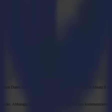
enen Daten haben, können Sie uns jederzeit unter den in Absatz 8 an
wecke. Abhängig davon, wie und warum Sie mit uns kommunizieren. Sum