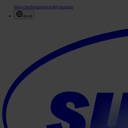
News
Stellenangebote
MySumma
de-int