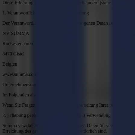
Diese Erklärung kann sich von Zeit zu Zeit ändern (siehe Punkt 9).
1. Verantwortlicher für die Datenverarbeitung
Der Verantwortliche für Ihre personenbezogenen Daten ist:
NV SUMMA
Rochesterlaan 6
8470 Gistel
Belgien
www.summa.com
Unternehmensnummer: 0456.536.537
Im Folgenden als „Summa" bezeichnet.
Wenn Sie Fragen bezüglich Summas Verarbeitung Ihrer personenbezog
2. Erhebung personenbezogener Daten und Verwendung
Summa verarbeitet Ihre personenbezogenen Daten für verschiedene Z
Erreichung des gewünschten Zwecks erforderlich sind.