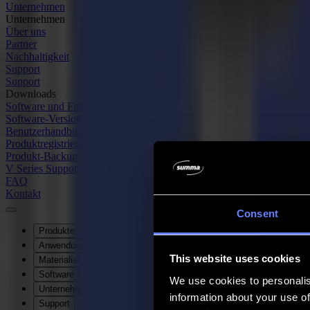
Unternehmen
Unternehmen
Über uns
Partner
Nachhaltigkeit
Support
Support
Downloads
Software und Firmware
Software-Versionshinweise
Benutzerhandbücher
Produktregistrierung
Produkt-Backup
V Series Support & Garantie
FAQ
Kontakt
Consent
Produkte
Anwendungen
This website uses cookies
Materialien
Software
We use cookies to personalis
Unternehmen
information about your use of
Support