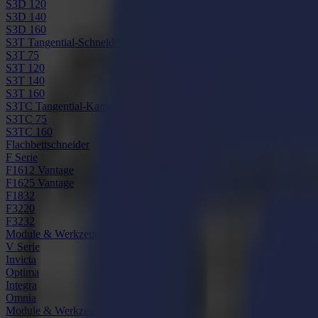
S3D 120
S3D 140
S3D 160
S3T Tangential-Schneider
S3T 75
S3T 120
S3T 140
S3T 160
S3TC Tangential-Kamera-Schneider
S3TC 75
S3TC 160
Flachbettschneider
F Serie
F1612 Vantage
F1625 Vantage
F1832
F3220
F3232
Module & Werkzeuge
V Serie
Invicta
Optima
Integra
Omnia
Module & Werkzeuge