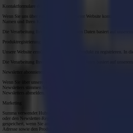
Kontaktformulare der Website
Wenn Sie uns über ein Formular auf unserer Website kontaktieren, ver
Namen und Ihren Kontaktdaten.
Die Verarbeitung Ihrer personenbezogenen Daten basiert auf unserem
Produktregistrierung
Unsere Website ermöglicht es Ihnen, Ihr Produkt zu registrieren. I
Die Verarbeitung Ihrer personenbezogenen Daten basiert auf unserem 
Newsletter abonnieren
Wenn Sie über unsere Aktivitäten und Produkte informiert werden m
Newsletters stimmen Sie dem Versand unseres Newsletters an die von
Newsletters abmelden.
Marketing
Summa verwendet Hubspot Marketing-Automatisierung. Dies beinhaltet
oder den Newsletter-Registrierungslink auf unserer Website teilt. I
gespeichert, wenn Sie angegeben haben, dass Sie als identifizierter
Adresse sowie den Produkten, die Sie interessieren.