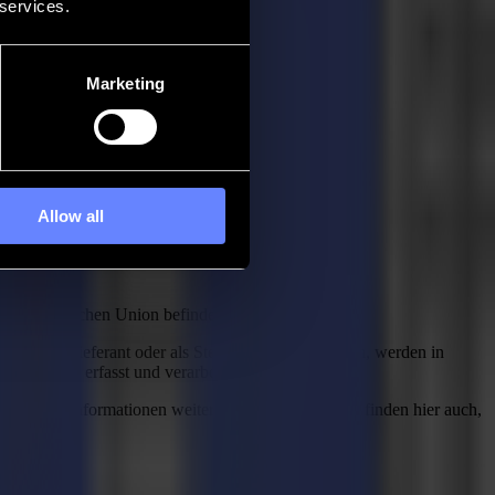
 services.
Marketing
Allow all
r Europäischen Union befinden.
nzieller) Lieferant oder als Stellenbewerber erhalten, werden in
DSGVO"), erfasst und verarbeitet.
n wen die Informationen weitergegeben werden. Sie finden hier auch,