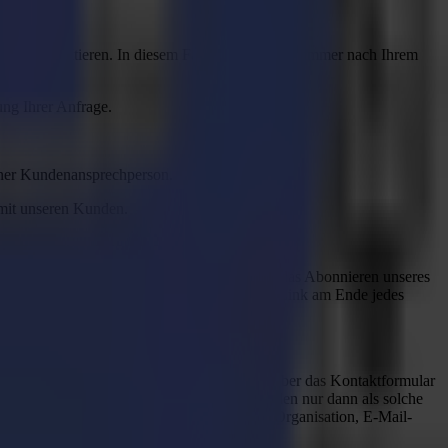
e zu kontaktieren. In diesem Fall fragen wir Sie immer nach Ihrem
ng Ihrer Anfrage.
einer Kundenansprechperson.
 mit unseren Kunden.
ragen wir nach Ihrer E-Mail-Adresse. Durch das Abonnieren unseres
iderrufen, indem Sie sich über den Abmelde-Link am Ende jedes
e seine oder ihre personenbezogenen Daten über das Kontaktformular
ten Besuchern unterschieden. Ihre Daten werden nur dann als solche
en, fragen wir nach Ihrem Namen, Vornamen, Organisation, E-Mail-