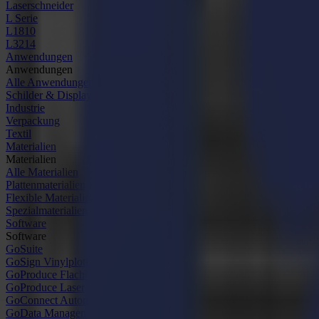
Laserschneider
L Serie
L1810
L3214
Anwendungen
Anwendungen
Alle Anwendungen
Schilder & Displays
Industrie
Verpackung
Textil
Materialien
Materialien
Alle Materialien
Plattenmaterialien
Flexible Materialien
Spezialmaterialien
Software
Software
GoSuite
GoSign Vinylplotter
GoProduce Flachbett
GoProduce Laser
GoConnect Automatisierung
GoData Management