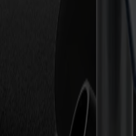
Entwickelt für schnelle vertikale Bewegungen und detaillierte Design
Mehr entdecken
Vielseitige Module
Core+ Modul (F-Serie Vantage)
Das Präzisionsmodul für gemischte Produktion.
Mehr entdecken
Einzelwerkzeug-Module
Standard-Fräsmodul — 1,4 kW
Sauberes Fräsen für starre Beschilderung, Displayarbeiten und Indus
Mehr entdecken
Einzelwerkzeug-Module
3,7 kW Hochfrequenz-Fräse
Hochgeschwindigkeitsfräsen bis zu 60.000 U/min.