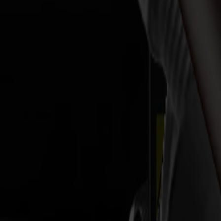
Laserschneider
L Serie
L1810
L3214
Anwendungen
Anwendungen
Alle Anwendungen
Schilder & Displays
Industrie
Verpackung
Textil
Materialien
Materialien
Alle Materialien
Plattenmaterialien
Flexible Materialien
Spezialmaterialien
Software
Software
GoSuite
GoSign Vinylplotter
GoProduce Flachbett
GoProduce Laser
GoConnect Automatisierung
GoData Management