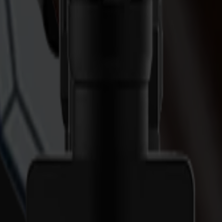
s.
triekomponenten.