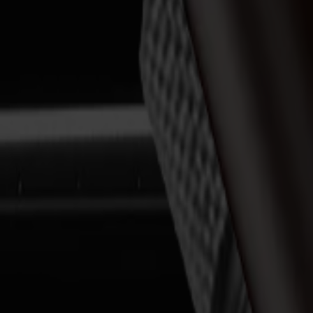
S3D 120
S3D 140
S3D 160
S3T Tangential-Schneider
S3T 75
S3T 120
S3T 140
S3T 160
S3TC Tangential-Kamera-Schneider
S3TC 75
S3TC 160
Flachbettschneider
F Serie
F1612 Vantage
F1625 Vantage
F1832
F3220
F3232
Module & Werkzeuge
V Serie
Invicta
Optima
Integra
Omnia
Module & Werkzeuge