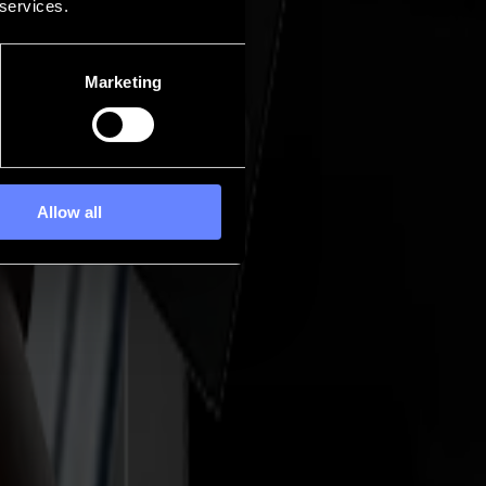
 services.
Marketing
Allow all
 Schnitt. Ab dem Start der F-Serie Vantage wird diese Struktur
ür Aufgaben entwickelt wurden, die spezielle Leistung erfordern. Was