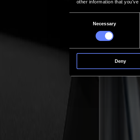
other information that you’ve
Kontakt
Consent
Necessary
Selection
Go back
News
Stellenangebote
MySumma
de-int
Deny
F-Serie
moduLe & wErkzEuge
Ein System. Zwei Arbeitsweisen. Jeder Schnitt an einer F-Serie begi
klarer und einfacher: Zwei vielseitige Module, die eine vollständig
Sie auf die Maschine setzen, bestimmt, wie Ihr Tag verläuft.
Entdecken Sie unsere Module
Vielseitige Module
Fast+ Modul (F-Serie Vantage)