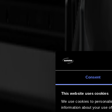
Unternehmen
Unternehmen
Über uns
Partner
Nachhaltigkeit
Support
Support
Downloads
Software und Firmware
Software-Versionshinweise
Benutzerhandbücher
Produktregistrierung
Produkt-Backup
V Series Support & Garantie
FAQ
Kontakt
Consent
Produkte
Anwendungen
This website uses cookies
Materialien
Software
We use cookies to personalis
Unternehmen
information about your use of
Support