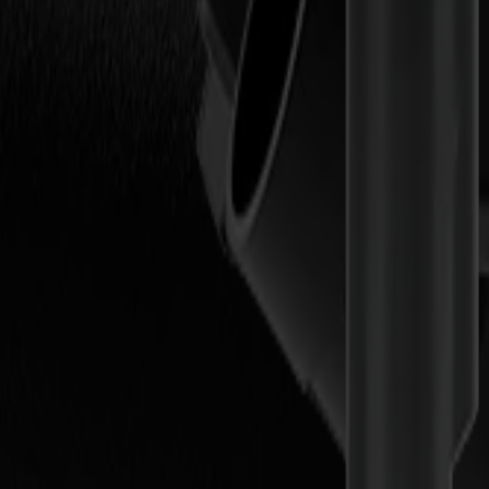
Mehr entdecken
Einzelwerkzeug-Module
Rotationsmesser-Modul
Ein zehneckiges Messer zum mühelosen Schneiden von Textilien.
Mehr entdecken
Einzelwerkzeug-Module
Drag-Modul
In jeder Maschine enthalten.
Mehr entdecken
ENTDECKEN SIE UNSER WERKZEUG
Nach Modul filtern