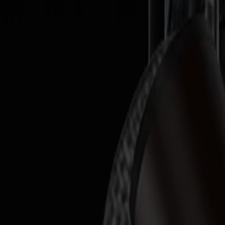
Produkte
Vinylschneider
S1D Drag-Schneider
S1 D60
S1 D120
S1 D140 FX
S1 D160
S3D Drag-Schneider
S3D 75