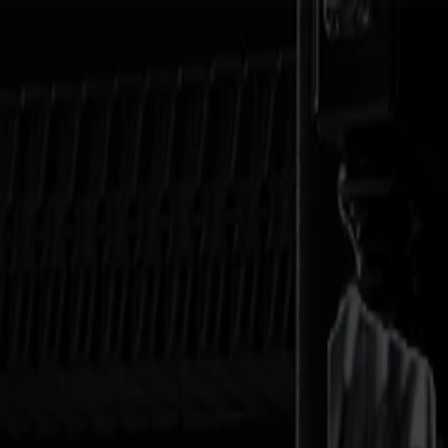
News
Stellenangebote
MySumma
de-int