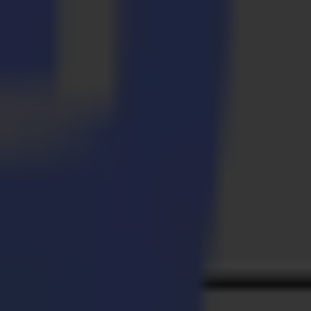
ei besonderen Wert auf den Schutz der empfindlichen Drucke zu
Wahl für das Schneiden von PET-Folie, da sie schnell und unglaublich
t der Maschine zu vermeiden und potenzielle Reibung zu verhindern.
 Schneidkopf eine integrierte Kamera, die das höchste Maß an
en und der Rolle vermieden wird. Hier kommt unsere reibungsfreie
ngslose und ununterbrochene Zuführung und eliminiert diese Sorge
tem für die S3 TC75 Geräte entwickelt. Diese Lösung ist auf Rolle-
 Dies gewährleistet kontinuierliche Effizienz und Produktivität rund