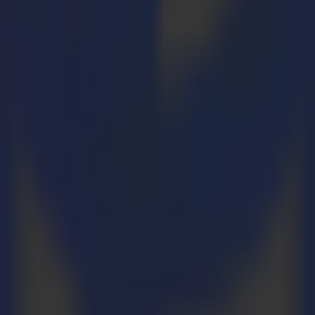
che DTG (Direct-to-Garment) Tinten verwendet, um auf PET-Folie zu d
 sie gerade stark genug ist, um das Bild an Ort und Stelle zu halten, bi
d vorsichtiges Schneiden unerlässlich.
ausforderungen beim Schneiden empfindlicher DTF-Medien zu bewältigen.
 angestellt werden, um optimale Leistung zu gewährleisten.
e liefert unübertroffene Präzision und Effizienz.
Risiko einer Beschädigung des empfindlichen Drucks.
istrierungsmarken stellt sicher, dass der Schneidvorgang reibungslos 
nforderungen zu erfüllen und eine optimale Lösung für DTF-Materialie