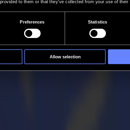
 provided to them or that they’ve collected from your use of their
Preferences
Statistics
Allow selection
ür DTF Print & Cut Workflow vor
tiven Ansatz und macht es einfach, Textilien wie Hemden, Kissen und
räzision ist beim Schneiden dieser Folienart von entscheidender Bed
tup, das speziell für DTF-Anwendungen entwickelt wurde. Das Paket en
rittlichen GoSign Pro Pack. Es ist darauf ausgelegt, Kratzer oder Rol