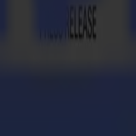
usammengestellt, um den DTF-Schneideworkflow zu optimieren und dab
ist mit Tangentialschnitt-Technologie ausgestattet, der bevorzugten 
tinten Seite zum Schneidmesser hin geschnitten werden, um Kontakt mi
Medien genau erkennen können. Um dies zu gewährleisten, enthält der
tig, die Reibung zu minimieren, indem der Kontakt zwischen den Medi
teten Tinte gewickelt wird, gewährleistet das Zuführsystem eine reibu
m Rollenformat verbleibt, haben wir ein maßgeschneidertes Aufrollsys
e zwischen Rollen.
enn es mit Summas automatischer Barcode-Funktionalität integriert wird.