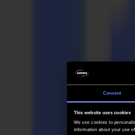
Unternehmen
Unternehmen
Über uns
Partner
Nachhaltigkeit
Support
Support
Downloads
Software und Firmware
Software-Versionshinweise
Benutzerhandbücher
Produktregistrierung
Produkt-Backup
V Series Support & Garantie
FAQ
Kontakt
Consent
Produkte
Anwendungen
This website uses cookies
Materialien
Software
We use cookies to personalis
Unternehmen
information about your use of
Support