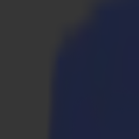
Produkte
Vinylschneider
S1D Drag-Schneider
S1 D60
S1 D120
S1 D140 FX
S1 D160
S3D Drag-Schneider
S3D 75