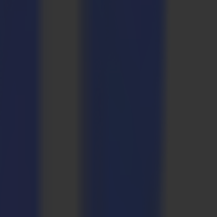
rucken, ein transparentes, starkes und dennoch leichtes Medientyp.
s der Transferprozess abgeschlossen ist. Dies macht das Bild vor der
 Seine schnellen, präzisen Schnitte schützen die Integrität des
abläuft.
n zu bieten.