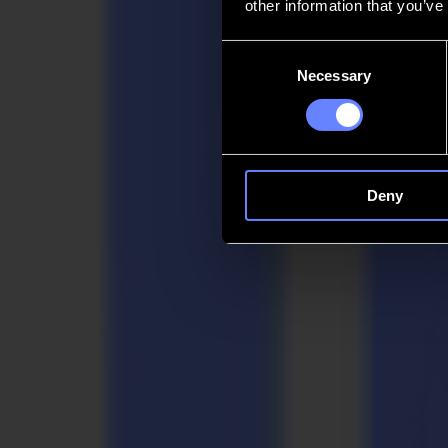
other information that you’ve
Kontakt
Consent
Necessary
Selection
Go back
News
Stellenangebote
MySumma
de-int
Deny
Zurück zu den Neuigkeiten
Product
Summa stellt speziellen Vinylschneider f
28-01-2025
DTF revolutioniert den Markt für Textilveredlung mit seinem innova
verwendet herkömmliche DTG-Tinten, um auf PET-Folie zu drucken. P
Mal.
Hier kommt Summas S Class 3 Paket ins Spiel, ein Vinylschneider-Se
reibungsfreien Rollenzuführung, einem Aufrollsystem und dem fortsch