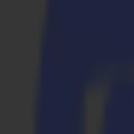
S3D 120
S3D 140
S3D 160
S3T Tangential-Schneider
S3T 75
S3T 120
S3T 140
S3T 160
S3TC Tangential-Kamera-Schneider
S3TC 75
S3TC 160
Flachbettschneider
F Serie
F1612 Vantage
F1625 Vantage
F1832
F3220
F3232
Module & Werkzeuge
V Serie
Invicta
Optima
Integra
Omnia
Module & Werkzeuge