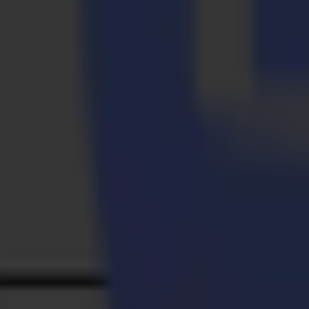
Die Komponenten des Vinylschneider DTF-Pakets wurden speziell z
legen.
S3 TC75 Vinylschneider
Der S3 TC75 - DTF verfügt über unseren Performance Schneidkopf. Er 
präzise ist.
Um die getinte Seite der PET-Folie zu schützen, muss sie mit der ge
Daher muss der Schneider weiße Markierungen auf durchscheinenden 
Genauigkeit unter unseren Markenlesungsoptionen bietet.
Reibungsfreie Rollenzuführung
Um Schäden während des Schneidvorgangs zu verhindern, ist es wich
Rollenzuführung ins Spiel. Wenn die Rolle mit der nach außen gerich
effektiv.
Aufrollsystem
Zur effizienten Handhabung von PET-Folie, die nach dem Schneiden i
zu-Rolle-Workflows zugeschnitten und ermöglicht nahtlose Übergäng
Zusätzlich unterstützt es unbeaufsichtigtes, nächtliches Schneiden, w
um die Uhr.