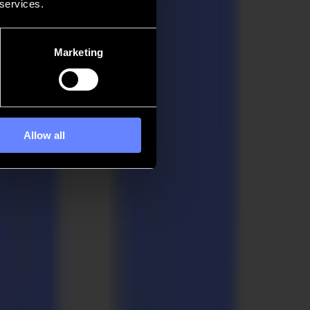
 services.
Marketing
Allow all
 Taschen schnell zu bedrucken. Diese zukunftsweisende Drucklösung
eutung, ebenso wie geringe Reibung und tadellose Ausführung jedes
thält den S3 TC75 Vinylschneider, ausgestattet mit einer
lenspuren zu verhindern, die typischerweise beim Transport von PET-