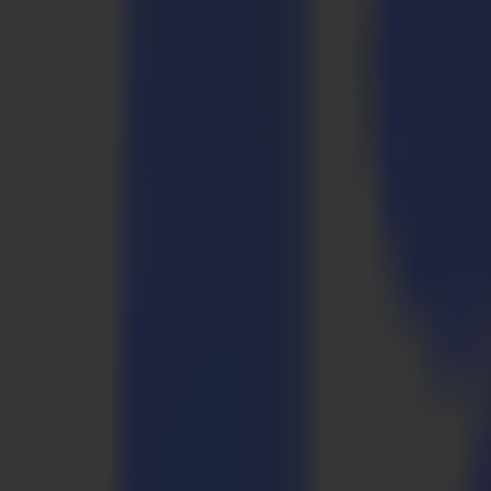
Laserschneider
L Serie
L1810
L3214
Anwendungen
Anwendungen
Alle Anwendungen
Schilder & Displays
Industrie
Verpackung
Textil
Materialien
Materialien
Alle Materialien
Plattenmaterialien
Flexible Materialien
Spezialmaterialien
Software
Software
GoSuite
GoSign Vinylplotter
GoProduce Flachbett
GoProduce Laser
GoConnect Automatisierung
GoData Management