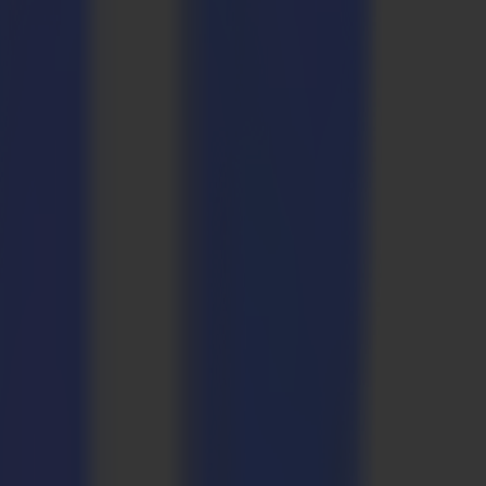
efern.
 der Einführung des Fräsmoduls im letzten Jahr - das sich
OT zum Kinderspiel geworden. Besonders der POP/POS-Werbemarkt
wendet umgekehrte Wellpappen zunehmend in vielen ihrer
 einem erfolgreichen Endprodukt zu bringen.
.2 (Cut, Lite und Full) sind kompatibel mit MacOSX 10.5 bis 10.8
lisieren. Die neue Version ist im Download-Bereich (Kunden-Login)
ue Version des MacSign-Handbuchs ist jetzt auch auf Summas
chen. Während dieser unverzichtbaren Veranstaltung haben Sie die
nd Konturschneidern zu entdecken. Verpassen Sie nicht diese
g für alle 5 Tage der Veranstaltung! Bis dann!
dünnem und zähem Material wie Polypropylen und Papier eignet. Das
.