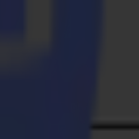
erungs-, Fahrzeugfolierung-, Luft- und Raumfahrt- sowie
sst die bemerkenswert produktiven S Class und SummaCut
r breiten Palette von Zubehör, Verbrauchsmaterialien und
otter
s