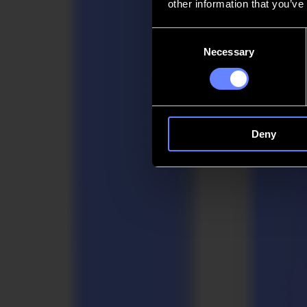
other information that you’ve
Kontakt
Consent
Necessary
Selection
Go back
News
Stellenangebote
MySumma
de-int
Deny
Zurück zu den Neuigkeiten
Press
Summa bringt pneumatisches Oszillationsw
29-04-2013
Summa Pressemitteilung / Zur sofortigen Veröffentlichung 29/04/201
Das pneumatische Oszillationswerkzeug (POT), das mit Druckluft be
von bis zu 25 mm kann geschnitten werden. Die robuste Konstruktion
Auch einige weiche Schaumstoffe und Gummimaterialien können mit