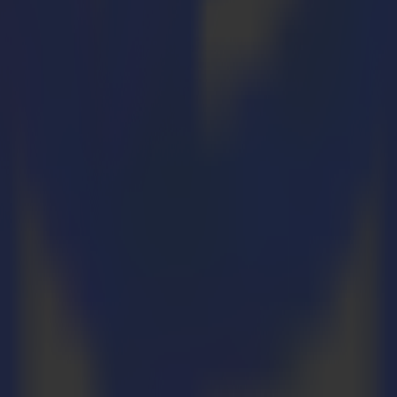
orgestellt. Summa plant, die ersten Einheiten bis Juni 2013 auszuli
atbed, der F1612, noch umfassender als sie bereits zuvor waren. Nach
 ist nun auch die Bearbeitung leichterer Plattenmaterialien mit dem P
n in gedruckten Konstruktionen. Auch der Design- und Möbelmarkt ver
che Oszillationswerkzeug am besten geeignet, diese Anwendungen zu
ass 2 und Ethernet-Verbindung. Alle neuen Versionen von MacSign V10
utzer von MacSign Cut können kostenlos auf Mac Sign V10.2 Cut aktua
erungscode wie bei ihrer vorherigen Aktivierung verwenden. Eine ne
umma Sie herzlich ein, ihren Stand A67S vom 25. bis 29. Juni zu besu
r Flatbed, die F1612, und die renommierte Produktpalette von Vinyl- u
: www.fespa.com und erhalten Sie KOSTENLOSEN Eintritt zur Ausstellun
rfes Rillwerkzeug für die F1612, das sich am besten zum Rillen von 
eitern und wird alle Beteiligten über alle Neuheiten informiert halten