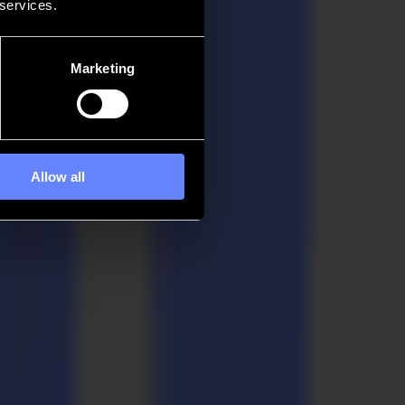
 services.
Marketing
Allow all
kt
requenz von maximal 150 Hz* auf und ab. Material mit einer Dicke
hrte Wellpappe, Wellkarton und Schaumstoffplatten zu schneiden.