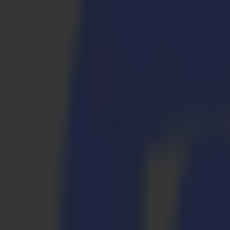
S3D 120
S3D 140
S3D 160
S3T Tangential-Schneider
S3T 75
S3T 120
S3T 140
S3T 160
S3TC Tangential-Kamera-Schneider
S3TC 75
S3TC 160
Flachbettschneider
F Serie
F1612 Vantage
F1625 Vantage
F1832
F3220
F3232
Module & Werkzeuge
V Serie
Invicta
Optima
Integra
Omnia
Module & Werkzeuge