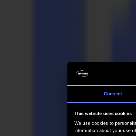
Unternehmen
Unternehmen
Über uns
Partner
Nachhaltigkeit
Support
Support
Downloads
Software und Firmware
Software-Versionshinweise
Benutzerhandbücher
Produktregistrierung
Produkt-Backup
V Series Support & Garantie
FAQ
Kontakt
Consent
Produkte
Anwendungen
This website uses cookies
Materialien
Software
We use cookies to personalis
Unternehmen
information about your use of
Support