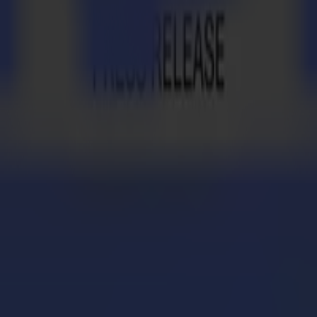
chzuverlässige und präzise Produkte für die Schildermacher-, Etiketti
e ist ihre unübertroffene Langlebigkeit. Summas Produktpalette umfa
n Summa F Series Schneidtisch. Alle Summa-Schneider werden mit eine
it einem dritten Summa F Series Flachbett-Schneidpl
cht: Trekz optimiert den Workflow mit Summa F Serie