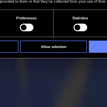
 provided to them or that they’ve collected from your use of their
Preferences
Statistics
Allow selection
erkzeug für die Flatbed-Serie auf den Mar
3
trieben wird, bewegt das Messer mit einem Hub von 8 mm* und einer F
 des Werkzeugs macht es geeignet, dicke und zähe Platten wie umgeke
 dem Werkzeug geschnitten werden.