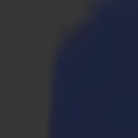
Produkte
Vinylschneider
S1D Drag-Schneider
S1 D60
S1 D120
S1 D140 FX
S1 D160
S3D Drag-Schneider
S3D 75