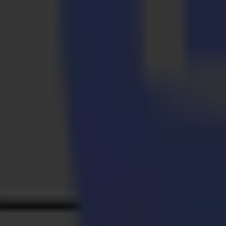
Mit 25 Jahren Erfahrung im Bau von Schneidplottern liefert Summa ho
Außenwerbeindustrie. Eines der Hauptmerkmale aller Summa-Produkt
Schneidplotter, den DC4 Thermotransferdrucker-Plotter und den neue
Softwareoptionen sowohl für Mac- als auch für PC-Systeme geliefert.
Zurück zu den Neuigkeiten
News
Related Articles
23-03-2026
Auf Hochtouren: PM-TM erweitert Schneidkapazität m
Weiterlesen
14-11-2025
Hochwertige Vinyl-Aufkleber-Produktion leicht gema
Weiterlesen