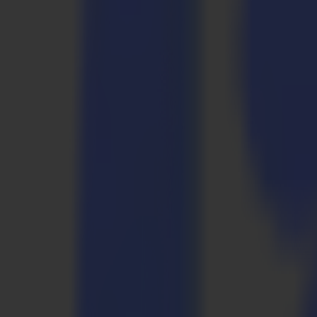
Laserschneider
L Serie
L1810
L3214
Anwendungen
Anwendungen
Alle Anwendungen
Schilder & Displays
Industrie
Verpackung
Textil
Materialien
Materialien
Alle Materialien
Plattenmaterialien
Flexible Materialien
Spezialmaterialien
Software
Software
GoSuite
GoSign Vinylplotter
GoProduce Flachbett
GoProduce Laser
GoConnect Automatisierung
GoData Management