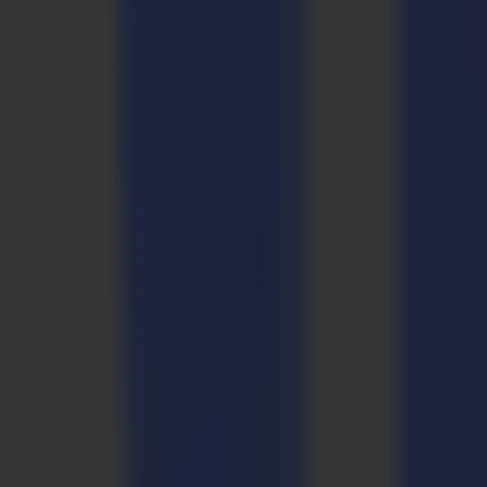
Das neue POT-Werkzeug wird auf der Sign&Digital UK in Birmingham v
Dank dieses neuen Werkzeugs sind die Funktionalitäten von Summas Fl
hauptsächlich auf hartes und festes Plattenmaterial konzentrierte -
entdeckt die endlosen Möglichkeiten von leichten Plattenmaterialie
Anwendungen. Zusammen mit den Vcut-Werkzeugen ist das pneumatis
Neue Version von MacSign jetzt verfügbar
Die neue Version von MacSign, MacSign V10.2, unterstützt die S Cl
(d.h. Leopard, Snow Leopard, Lion und Mountain Lion). Aktuelle N
auf www.softeamweb.com verfügbar. Kunden können denselben Aktivi
Website verfügbar: www.summa.eu.
Besuchen Sie Summa auf der FESPA LONDON!
Da wir uns etwa 2 Monate vor der Fespa-Ausstellung befinden, lädt S
Gelegenheit, Summas neues Flaggschiff, die S Class 2 (S2), sowie ih
Veranstaltung und registrieren Sie sich jetzt auf der Fespa-Website
Neues Rillenrad für das F1612 Flatbed
Auf Wunsch vieler Kunden entwickelte Summa ein neues, extrem scha
Summa-Team arbeitet kontinuierlich daran, das Materialspektrum zu erw
Über Summa