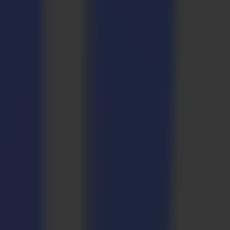
n und hier hat der Druck eine magnetische Rückseite. Dieses Material
ngen kommen schnell und sicher herein. Um den
weitert werden. An diesem Punkt betrat Summa die Bühne.
ten. Da jedoch die Anforderungen in die Höhe schossen und die
eunigen, ohne das hochwertige Finishing aus den Augen zu verlieren,
g ein, oder wir investierten in ein Flachbett-Finishing-System. Wir
. Er ist stabil und kann viele Aufträge in einem schnellen Tempo
dig einen Gang höher schalten, um unsere Fristen einzuhalten,
de der Arbeitsablauf dank des F1612 erheblich optimiert, was
 die entscheidenden Faktoren für den Kauf eines Summa F1612
017 und bereute den Kauf seitdem keine Sekunde.
 Neben der Grundkonfiguration verfügt die Maschine auch über einen
ndet Printsquare die Maschine für Konturschnittarbeiten oder
agender Aspekt, aber besonders die Vielfalt des F1612 ist ein wahrer