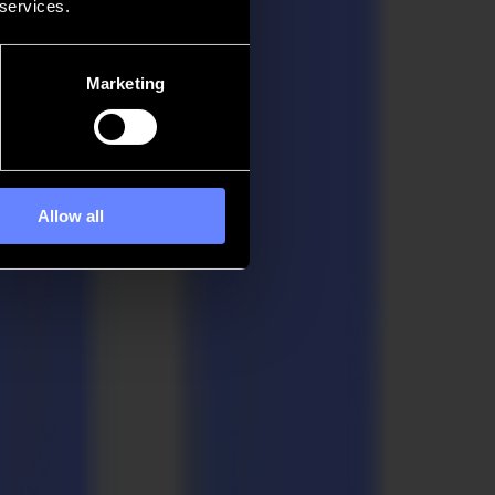
 services.
Marketing
Allow all
e
eiterverarbeitung innovativer Produkte mit dem Kauf eines Summa
ie Verwendung innovativer Produkte aus, wie Polysteel, Polymag und
nte (Druckdesigns) kein Klebeband oder anderes Befestigungsmaterial
nstalliert/montiert werden kann. Dank der magnetischen Haftkraft