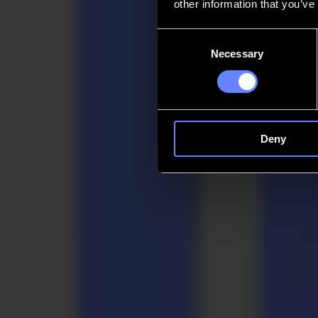
other information that you’ve
Kontakt
Consent
Necessary
Selection
Go back
News
Stellenangebote
MySumma
de-int
Deny
Zurück zu den Neuigkeiten
Customer stories
Optimierter Arbeitsablauf zur Erfüllung
02-09-2018
Das in Haarlem ansässige Großformatdruckunternehmen Printsquare ste
F1612 Flachbett-Finishing-Systems.
Printsquare wurde 2013 von Peter Duijn und Ronald Aarts gegründet 
selbstklebende Tapeten. Printsquares Spezialität ist die Anwendung 
benötigen. Die Wand wird einfach mit magnetischer Folie vorbereitet