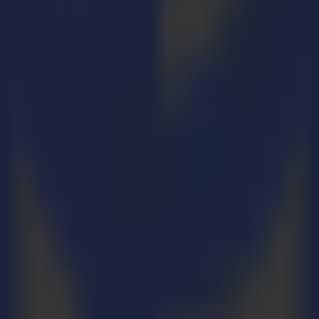
mgekehrt. In diesem Fall muss die Wand aus Metall oder eisenhaltig sei
en verwendet.
oße Mengenaufträge mit verschiedenen Anwendungs-/Materialanforderu
tion mit zusätzlichen Druckern und einem Flachbett-Schneidetisch er
em Summa F1612 haben wir alles manuell oder mit dem Fotoba geschnit
 wurden, mussten wir unsere Produktion so schnell wie möglich beschl
: entweder wir stellten einen zusätzlichen Mitarbeiter für das Finishin
war. Denn der Summa F1612 ist ein sehr zuverlässiges Stück Maschinerie
 eine gewisse Ruhe über unser Team. Früher mussten wir wirklich stän
, dass er die Arbeit erledigt. Sicher, genau und schnell. Außerdem wur
ngehalten. Immer wieder. Sicherlich".
de von Zünd als auch von Summa während einer Messe. Am Ende waren
teneffizienz der Maschine. Printsquare kaufte den F1612 im Oktober 2
re geliefert und wird in Kombination mit Mimaki-Druckern verwendet.
n Pneumatisches Oszillierendes Werkzeug (POT). Die meiste Zeit verwe
tsquare ist die konstante Genauigkeit, die der F1612 bietet, ein herausr