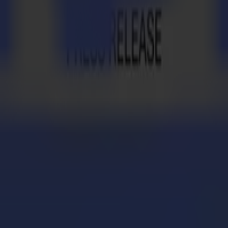
rung von Printsquares Kundenstamm. Die berühmte Bekleidungskette Mc
bertroffenen Qualitätsdienstleistungen des Unternehmens. So gestaltet
aben als vor dem Kauf des F1612. Die Möglichkeiten sind endlos seit 
Aarts hinzu.
as zertifizierter F-Serie-Händler mit Büros in Genk, Belgien und Br
ant von Printsquares Druckern beim Start des Unternehmens und hat i
verlassen, eine Lösung zu finden. Außerdem war es nicht so schwieri
mehr man mit der Maschine arbeitet, desto besser lernt man die Kniff
 uns wirklich dabei, die Flexibilität in der Fertigung zu verbessern,