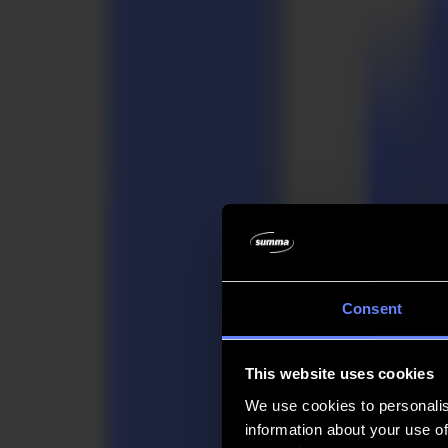
Unternehmen
Unternehmen
Über uns
Partner
Nachhaltigkeit
Support
Support
Downloads
Software und Firmware
Software-Versionshinweise
Benutzerhandbücher
Produktregistrierung
Produkt-Backup
V Series Support & Garantie
FAQ
Kontakt
Consent
Produkte
Anwendungen
This website uses cookies
Materialien
Software
We use cookies to personalis
Unternehmen
information about your use of
Support