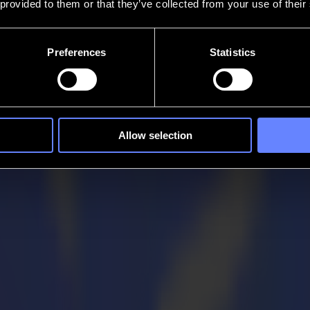
 provided to them or that they’ve collected from your use of their
Preferences
Statistics
Allow selection
 hoher Kundenanforderungen bei Printsquar
igert die Produktivität und optimiert seinen Arbeitsablauf für die W
und beschäftigt 7 Mitarbeiter. Das Unternehmen zeichnet sich durch d
von magnetischem Material, wie Polysteel, bei dem die visuellen Eleme
, woraufhin der Druck mit Eisenbeschichtung problemlos an der Wand i