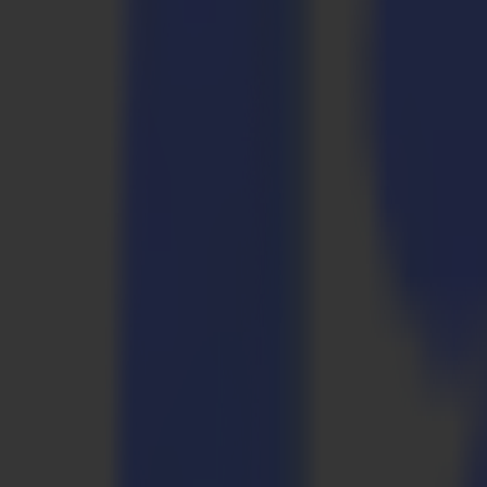
Laserschneider
L Serie
L1810
L3214
Anwendungen
Anwendungen
Alle Anwendungen
Schilder & Displays
Industrie
Verpackung
Textil
Materialien
Materialien
Alle Materialien
Plattenmaterialien
Flexible Materialien
Spezialmaterialien
Software
Software
GoSuite
GoSign Vinylplotter
GoProduce Flachbett
GoProduce Laser
GoConnect Automatisierung
GoData Management