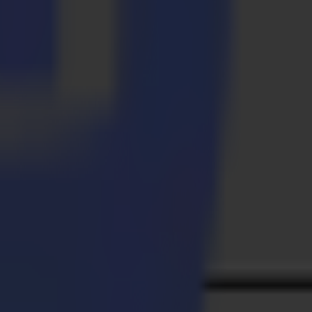
Gregor ist seit ihrer Gründung einer ihrer größten Kunden. Aber
e Printsquares Team mehr als 40 Claudia Sträter Geschäfte in
der Ankunft des Summa Flachbett-Finishing-Systems. Produktion und
eda, Niederlande. Die Installation des F1612 sowie die
hnen seitdem Beratung gegeben.
g, mit der Summa-Maschine zu arbeiten zu beginnen. Die meisten
e des Handwerks", kommentiert Ronald Aarts.
 unseren Produktionsprozess zu optimieren und die Leistung zu