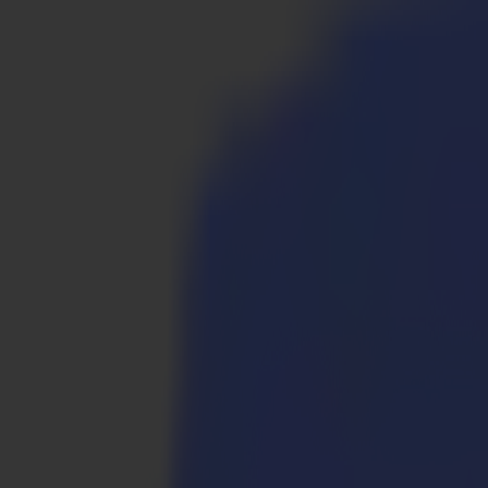
Produkte
Vinylschneider
S1D Drag-Schneider
S1 D60
S1 D120
S1 D140 FX
S1 D160
S3D Drag-Schneider
S3D 75