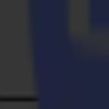
Ein zusätzlicher Mehrwert, der mit dem F1612 kam, ist die Vergröße
auch die hochwertige Damenmodemarke Claudia Sträter schätzt die unü
Belgien und den Niederlanden!
"Die Kunden sind sich bewusst, dass wir jetzt viel mehr Potenzial h
unser Kundenportfolio haben sich erheblich vergrößert", fügt Ronald 
...zu den Geschäften.
Printsquare und Dimix
Der Kauf des Summa F1612 erfolgte über das Unternehmen Dimix, Summ
Zusammenarbeit mit Dimix verlief reibungslos. Dimix war der Liefer
"Egal welches Problem es sein mag, wir können uns immer auf Dimix 
Funktionen und Eigenschaften des F1612 sind selbsterklärend und je 
"Die Implementierung des Summa F1612 in unser Maschinenarsenal half
maximieren".
Video auf YouTube ansehen
Zurück zu den Neuigkeiten
News