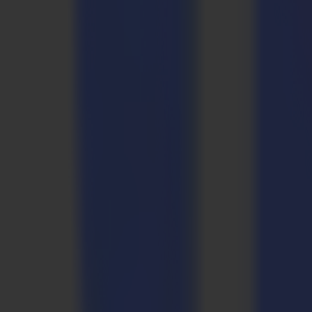
bleibt der Druck perfekt in Position. Das Prinzip funktioniert auch u
(Polymag) wird oft als Aufkleber oder Poster auf metallischen Paneel
Seit geraumer Zeit wächst Printsquares Kundenstamm stetig und gr
Kundenanforderungen gerecht zu werden, musste Printsquares Produk
Aus der Werkstatt...
Der Kauf ohne Reue
Ronald Aarts, der Eigentümer von Printsquare, kommentiert: "Vor d
Produkte immer innovativer und herausfordernder in der Verarbeitung
auf das wir bei Printsquare schwören. Tatsächlich gab es zwei Optionen
entschieden uns für Letzteres, was definitiv die beste Entscheidung 
verarbeiten. Mit der Einführung des F1612 in unser Unternehmen kam
während wir jetzt einfach und sorglos auf den F1612 vertrauen können
schnellere Lieferzeiten ermöglicht. Fristen werden jetzt problemlos ei
Vor dem Kauf des Flachbetts besuchte Printsquare sowohl die Stän
Flachbett-Finishing-Systems die Vielseitigkeit, Genauigkeit und Kos
Der Summa F1612 wurde mit vollständiger Ausstattung bei Printsqua
HF-Router, ein Elektronisches Oszillierendes Werkzeug (EOT) und ei
Arbeiten, die sehr genaues Schneiden von Details erfordern. Laut Prin
Wendepunkt.