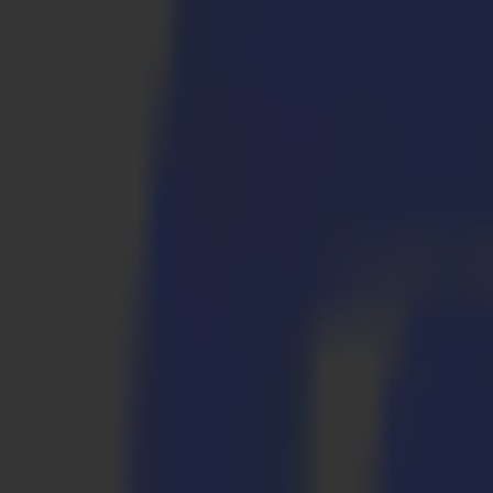
S3D 120
S3D 140
S3D 160
S3T Tangential-Schneider
S3T 75
S3T 120
S3T 140
S3T 160
S3TC Tangential-Kamera-Schneider
S3TC 75
S3TC 160
Flachbettschneider
F Serie
F1612 Vantage
F1625 Vantage
F1832
F3220
F3232
Module & Werkzeuge
V Serie
Invicta
Optima
Integra
Omnia
Module & Werkzeuge