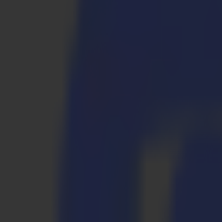
S3D 120
S3D 140
S3D 160
S3T Tangential-Schneider
S3T 75
S3T 120
S3T 140
S3T 160
S3TC Tangential-Kamera-Schneider
S3TC 75
S3TC 160
Flachbettschneider
F Serie
F1612 Vantage
F1625 Vantage
F1832
F3220
F3232
Module & Werkzeuge
V Serie
Invicta
Optima
Integra
Omnia
Module & Werkzeuge