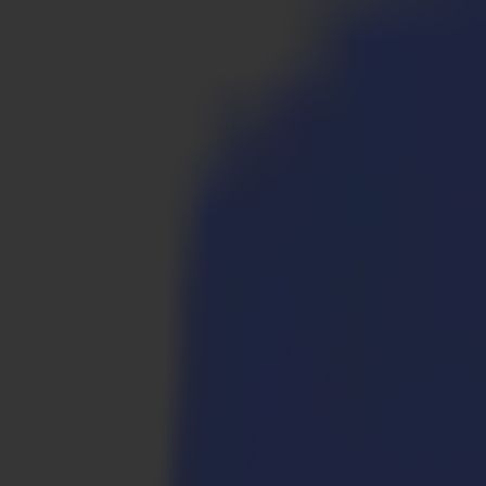
Produkte
Vinylschneider
S1D Drag-Schneider
S1 D60
S1 D120
S1 D140 FX
S1 D160
S3D Drag-Schneider
S3D 75