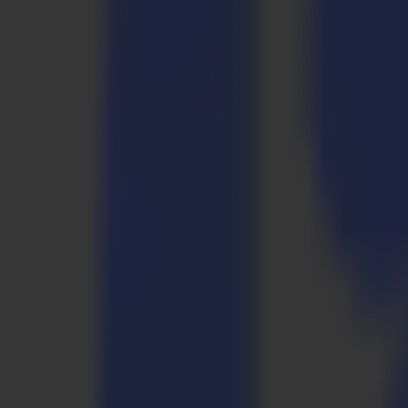
Laserschneider
L Serie
L1810
L3214
Anwendungen
Anwendungen
Alle Anwendungen
Schilder & Displays
Industrie
Verpackung
Textil
Materialien
Materialien
Alle Materialien
Plattenmaterialien
Flexible Materialien
Spezialmaterialien
Software
Software
GoSuite
GoSign Vinylplotter
GoProduce Flachbett
GoProduce Laser
GoConnect Automatisierung
GoData Management