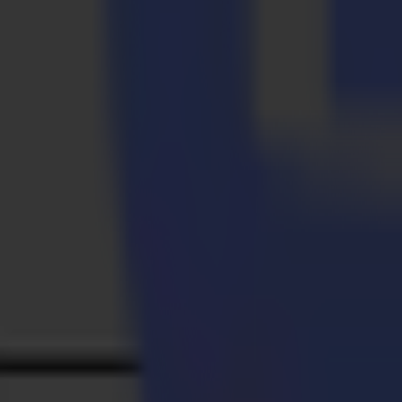
14-11-2025
Hochwertige Vinyl-Aufkleber-Produktion leicht gema
Weiterlesen
02-04-2011
Summas F1612 als bestes Großformat-Finishing-Gerät
Weiterlesen
Bereit, Ihre
Vorstellungskraft zu schärfen
linkedin
instagram
youtube
Nehmen Sie Kontakt auf und beginnen Sie das Gespräch.