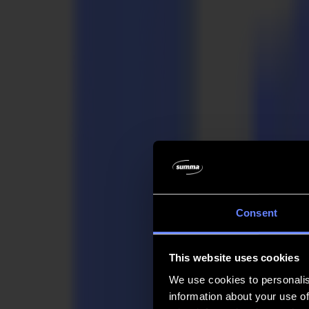
Unternehmen
Unternehmen
Über uns
Partner
Nachhaltigkeit
Support
Support
Downloads
Software und Firmware
Software-Versionshinweise
Benutzerhandbücher
Produktregistrierung
Produkt-Backup
V Series Support & Garantie
FAQ
Kontakt
Consent
Produkte
Anwendungen
This website uses cookies
Materialien
Software
We use cookies to personalis
Unternehmen
information about your use of
Support