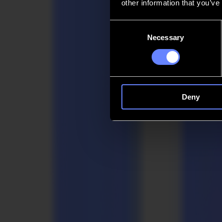
other information that you’ve
Kontakt
Consent
Necessary
Selection
Go back
News
Stellenangebote
MySumma
de-int
Deny
Zurück zu den Neuigkeiten
Customer stories
Europoint bündelt Kräfte mit Lieferante
15-04-2020
Europoint, eine in Manchester ansässige Handelssparte der Vink UK 
Ressourcen, um mit Bodenaufklebern zur Durchsetzung von Abstandsr
Europoint ist ein wichtiger Lieferant von Beschilderungsmaterialien f
ermöglichen, kontaktierte Europoint ihr Schwesterunternehmen ADAP