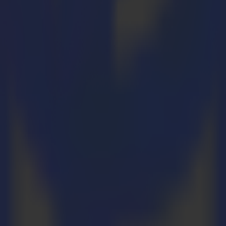
lung der Aufkleber vorrätig, sondern verfügt auch über einen Summa F
on dieser Bodenaufkleber-Rollen beginnen.
uropoint sind wir motiviert, die nationalen Bemühungen gegen die Aus
erstützen, die in bedeutendem Umfang Abstandshaltungs- und andere G
fen wir, einen kleinen Beitrag zu den landesweiten Bemühungen zu le
itrag, von Mundschutzmasken bis hin zu Gesichtsvisieren, Schutzkitte
können. Diese Bodengrafiken sind ein wesentlicher Bestandteil, um Mens
 eine Frage von Leben und Tod sein."
 bitte Europoint unter: esales-manchester@europoint-eu.com oder ADA
it einem dritten Summa F Series Flachbett-Schneidpl