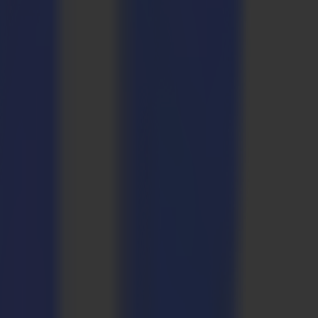
1612 Flachbett-Schneideplotter in ihrem Produktionsbereich. Daher
breitung des Virus in jeder möglichen Weise zu unterstützen, indem
esundheitsbeschilderungen liefern können, die diese universellen
isten, die wir täglich entstehen sehen."
ln, aber auch Bodengrafiken kann heutzutage Leben retten. Es ist
chen auf freundliche Weise daran zu erinnern, ihren so dringend
PT unter enquiries@amaridigital.com
otter