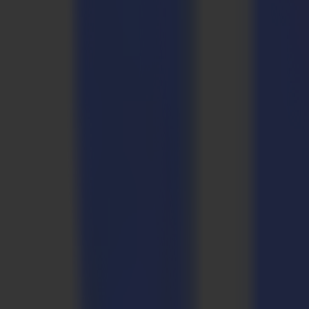
ADAPT hat nicht nur die erforderlichen Vinylmaterialien zur Herstel
konnte ADAPT sofort mit einer kontinuierlichen Großserienprodukti
Mike Broughton, General Manager von Europoint, erklärt: "Hier bei E
wir mit unseren Lieferanten zusammenarbeiten und unsere Kunden unt
Bemühungen gegen COVID-19 unterstützen können. Auf diese Weise hof
Armando Carvalho, Senior Engineer bei ADAPT, fügt hinzu: "Jeder Be
wichtig, dass wir weiterhin Kräfte bündeln und dort helfen, wo wir 
benötigten sozialen Abstand zu wahren. Denn es könnte ganz einfach
Wenn Sie Ihre Bodengrafiken arrangieren möchten, kontaktieren Sie
Zurück zu den Neuigkeiten
News
Related Articles
23-03-2026
Auf Hochtouren: PM-TM erweitert Schneidkapazität m
Weiterlesen