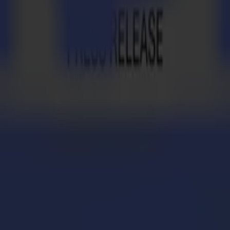
cht: Trekz optimiert den Workflow mit Summa F Serie
 des Jahres 2011 ausgezeichnet
?