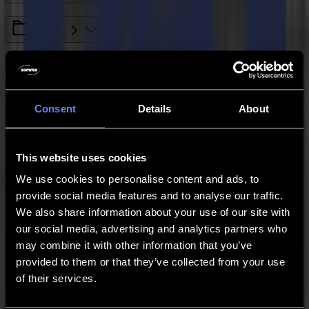
L Series
General Info
Consent
Details
About
S Class Series
GoSign
This website uses cookies
We use cookies to personalise content and ads, to
provide social media features and to analyse our traffic.
Legacy - SummaCut Series
We also share information about your use of our site with
our social media, advertising and analytics partners who
S One Series
may combine it with other information that you’ve
provided to them or that they’ve collected from your use
Legacy - Winplot
of their services.