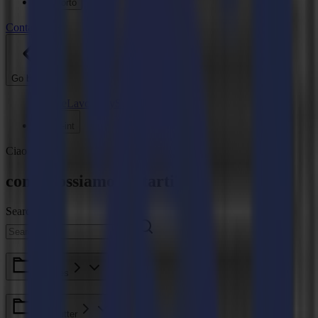
Supporto
Contatto
Go back
Notizie
Lavoro
MySumma
it-int
Ciao
come possiamo aiutarti?
Search here
F Series
Roll Cutter