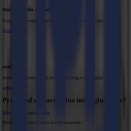
stai cercando un software?
Scopri la differenza tra la tecnologia Drag e Tangential
Scopri di più
contattaci
Scopri la differenza tra la tecnologia Drag e Tangential
contattaci
Pronto ad
affilare
la tua immaginazione?
linkedin
instagram
youtube
Mettiti in contatto e inizia la conversazione.