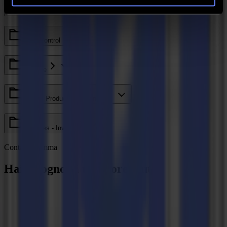
Legacy - Ethos
Axis Control
GoCare
Valiani Products - V Series
V Series - Invicta
Contatta Summa
Hai bisogno di ulteriore aiuto?