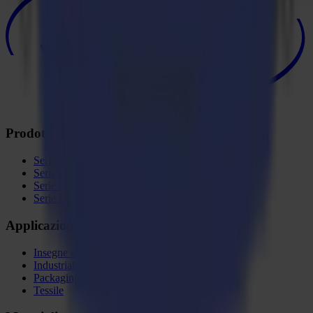
Prodotti
Serie S
Serie V
Serie F
Serie L
Applicazioni
Insegne e Display
Industriale
Packaging
Tessile