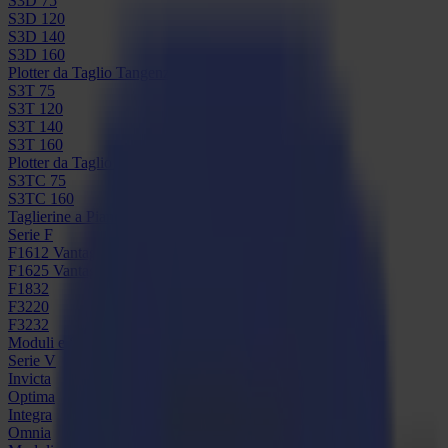
S3D 75
S3D 120
S3D 140
S3D 160
Plotter da Taglio Tangenziali S3T
S3T 75
S3T 120
S3T 140
S3T 160
Plotter da Taglio Tangenziali con Telecamera S3TC
S3TC 75
S3TC 160
Taglierine a Piano Fisso
Serie F
F1612 Vantage
F1625 Vantage
F1832
F3220
F3232
Moduli e Strumenti
Serie V
Invicta
Optima
Integra
Omnia