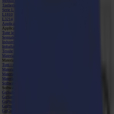
Moduli e Strumenti
Taglierine Laser
Serie L
L1810
L3214
Applicazioni
Applicazioni
Tutte le applicazioni
Segnaletica e Display
Industriale
Imballaggio
Tessile
Materiali
Materiali
Tutti i materiali
Materiali rigidi
Materiali flessibili
Materiali speciali
Software
Software
GoSuite
GoSign Plotter da Taglio
GoProduce Flatbed
GoProduce Laser
GoConnect Automazione