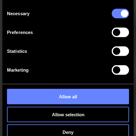
GoProduce Flatbed Edition - SGP
Consent
Necessary
Selection
GoProduce Laser Edition - SGPLE
Preferences
Legacy - DC Series
Statistics
Legacy - SummaFlex Pro
Marketing
Legacy - SummaSign Series
MacSign
Allow all
Cutter Control
Allow selection
Tray One
Deny