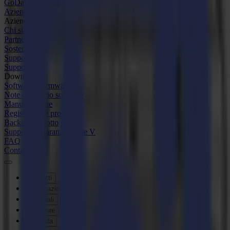
GoData Gestione
Azienda
Azienda
Chi siamo
Partner
Sostenibilità
Supporto
Supporto
Download
Software e firmware
Note di rilascio software
Manuali utente
Registrazione prodotto
Backup prodotto
Supporto e garanzia Serie V
FAQ
Contatto
Prodotti
Applicazioni
Materiali
Software
Azienda