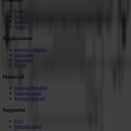
Serie S
Serie V
Serie F
Serie L
Applicazioni
Insegne e Display
Industriale
Packaging
Tessile
Materiali
Materiali flessibili
Materiali rigidi
Materiali speciali
Supporto
FAQ
Manuali utente