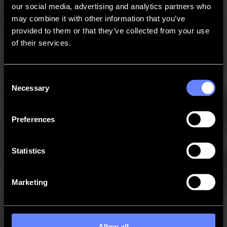
GoData Gestione
our social media, advertising and analytics partners who
Azienda
may combine it with other information that you’ve
Azienda
Chi siamo
provided to them or that they’ve collected from your use
Partner
of their services.
Sostenibilità
Supporto
Supporto
Download
Consent
Software e firmware
Necessary
Selection
Note di rilascio software
Manuali utente
Registrazione prodotto
Preferences
Backup prodotto
Supporto e garanzia Serie V
FAQ
Contatto
Statistics
Prodotti
Marketing
Applicazioni
Materiali
Software
Azienda
Allow all