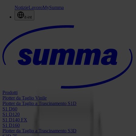
Notizie
Lavoro
MySumma
it-int
Prodotti
Plotter da Taglio Vinile
Plotter da Taglio a Trascinamento S1D
S1 D60
S1 D120
S1 D140 FX
S1 D160
Plotter da Taglio a Trascinamento S3D