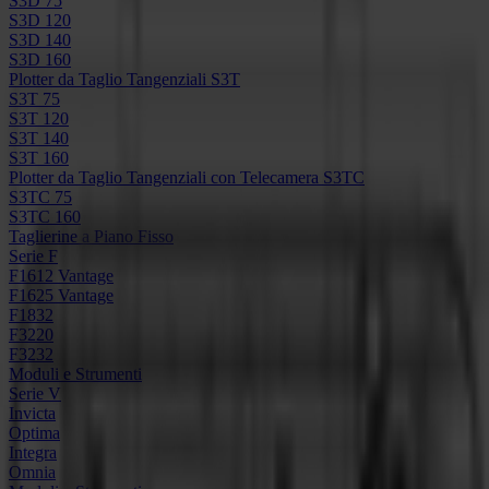
S3D 75
S3D 120
S3D 140
S3D 160
Plotter da Taglio Tangenziali S3T
S3T 75
S3T 120
S3T 140
S3T 160
Plotter da Taglio Tangenziali con Telecamera S3TC
S3TC 75
S3TC 160
Taglierine a Piano Fisso
Serie F
F1612 Vantage
F1625 Vantage
F1832
F3220
F3232
Moduli e Strumenti
Serie V
Invicta
Optima
Integra
Omnia