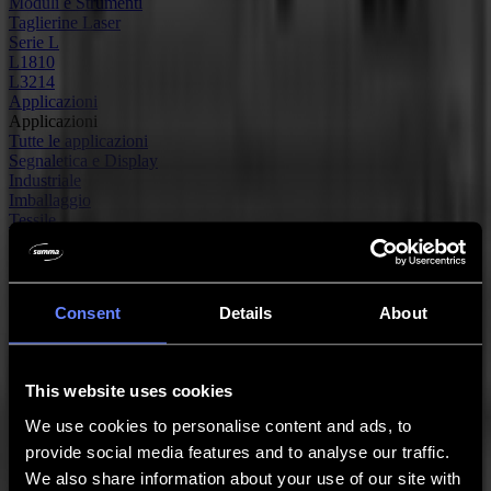
Moduli e Strumenti
Taglierine Laser
Serie L
L1810
L3214
Applicazioni
Applicazioni
Tutte le applicazioni
Segnaletica e Display
Industriale
Imballaggio
Tessile
Materiali
Materiali
Tutti i materiali
Materiali rigidi
Consent
Details
About
Materiali flessibili
Materiali speciali
Software
Software
This website uses cookies
GoSuite
GoSign Plotter da Taglio
We use cookies to personalise content and ads, to
GoProduce Flatbed
provide social media features and to analyse our traffic.
GoProduce Laser
GoConnect Automazione
We also share information about your use of our site with