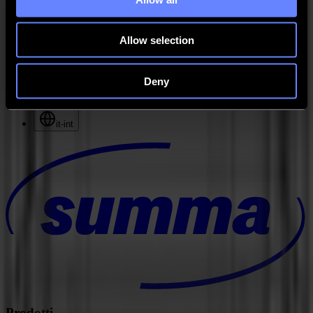
Supporto
Contatto
Allow selection
Go back
Deny
Notizie
Lavoro
MySumma
it-int
Prodotti