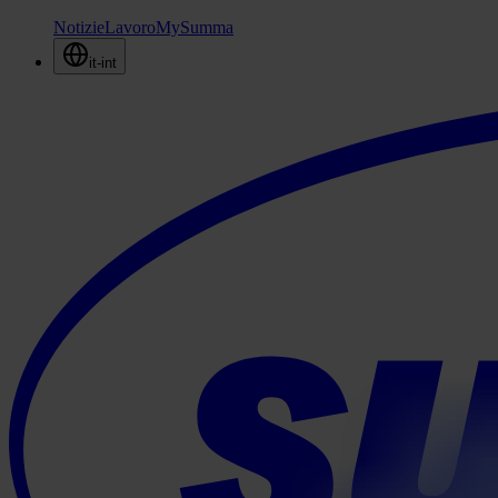
Notizie
Lavoro
MySumma
it-int