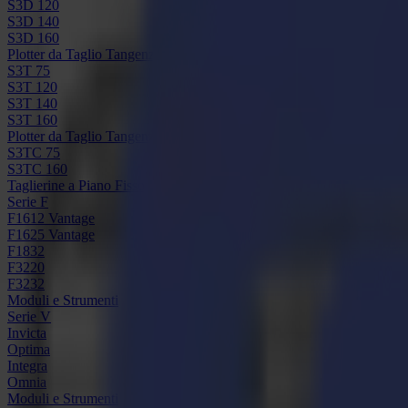
S3D 120
S3D 140
S3D 160
Plotter da Taglio Tangenziali S3T
S3T 75
S3T 120
S3T 140
S3T 160
Plotter da Taglio Tangenziali con Telecamera S3TC
S3TC 75
S3TC 160
Taglierine a Piano Fisso
Serie F
F1612 Vantage
F1625 Vantage
F1832
F3220
F3232
Moduli e Strumenti
Serie V
Invicta
Optima
Integra
Omnia
Moduli e Strumenti