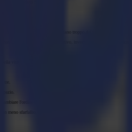
tecnico sui prodotti Summa.
e i valori di calibrazione si discostano troppo dai valori teorici.
r configurare e impostare il dispositivo, invece di rilevarlo automaticam
.
 della visione.
i tre.
ù spazio.
 cambiare l'ordine delle camere di visione.
 con meno sfarfallio.