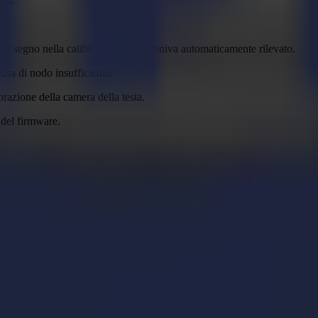
ata.
timo segno nella calibrazione pixel veniva automaticamente rilevato.
usa di nodo insufficiente.
ibrazione della camera della testa.
 del firmware.
tecnico sui prodotti Summa.
 fotogrammi dalla camera di visione.
 ne siano stati ricevuti dalla camera di visione, causando potenzialmente 
gono il numero seriale corretto delle singole camere.