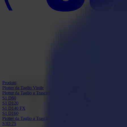
Prodotti
Plotter da Taglio Vinile
Plotter da Taglio a Trascinamento S1D
S1 D60
S1 D120
S1 D140 FX
S1 D160
Plotter da Taglio a Trascinamento S3D
S3D 75