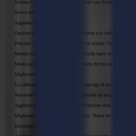
Summa GoCare è sviluppato per i tecnici per fornire supporto 
Nuove funzionalità
Aggiunto test di ortogonalità.
Opzione per resettare la camera della testa e la calibrazione XY s
Pulsante "Modifica" dispositivo sotto la scheda "Dispositivi" pe
Mostra contatori di durata per L3214 nella barra del dispositivo
Mostra gif di rotazione schermo all'inizio dei test di calibrazione
Miglioramenti
La calibrazione pixel ora taglia solo una riga di quadrati invece d
Nasconde il docker con i set di test durante un test per avere pi
Aggiunti pulsanti di scambio oltre all'opzione drag and drop per
Migliorata visibilità e disponibilità della "Barra del dispositivo"
Istruzioni migliorate.