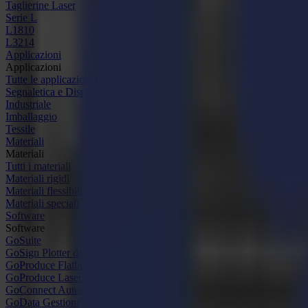
Taglierine Laser
Serie L
L1810
L3214
Applicazioni
Applicazioni
Tutte le applicazioni
Segnaletica e Display
Industriale
Imballaggio
Tessile
Materiali
Materiali
Tutti i materiali
Materiali rigidi
Materiali flessibili
Materiali speciali
Software
Software
GoSuite
GoSign Plotter da Taglio
GoProduce Flatbed
GoProduce Laser
GoConnect Automazione
GoData Gestione