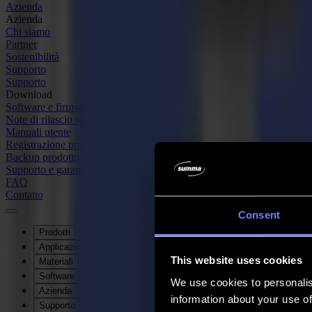
Azienda
Azienda
Chi siamo
Partner
Sostenibilità
Supporto
Supporto
Download
Software e firmware
Note di rilascio software
Manuali utente
Registrazione prodotto
Backup prodotto
Supporto e garanzia Serie V
FAQ
Contatto
Consent
Prodotti
Applicazioni
This website uses cookies
Materiali
Software
We use cookies to personalis
Azienda
information about your use of
Supporto