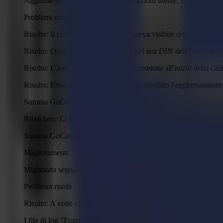
Aggiunte unità mancanti alle impostazioni utente, servizio e dur
Problemi risolti
Risolto: Il profilo della camera rimaneva visibile dopo che l'ul
Risolto: Qualità scadente osservata nel test DIN dell'L1810 a ca
Risolto: L'area supporto non veniva resettata all'inizio della cal
Risolto: Errore imprevisto dopo aver annullato l'aggiornamento
Summa GoCare - Versione 2.2.1
Rilasciato: 12 giugno 2025
Summa GoCare è sviluppato per i tecnici per fornire supporto 
Miglioramenti
Migliorata segnalazione errori sulla quantità ricevuta e unita di
Problemi risolti
Risolto: A volte ci sono meno righe di fotogrammi uniti di quanti
I file di log "FrameNumbers" della camera di visione non conten