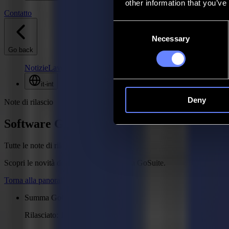
other information that you’ve
Contatto
Consent
Necessary
Selection
Go back
Notizie
Lavoro
MySumma
it-int
Deny
Note di rilascio
Software GoCare
Tutte le note di rilascio
Scopri le novità del tuo software Summa GoSuite.
Torna alla panoramica
Summa GoCare - Versione 2.3
Rilasciato: 10 febbraio 2026