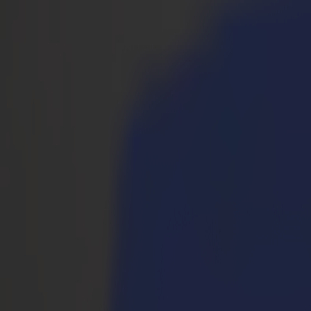
Prodotti
Plotter da Taglio Vinile
Plotter da Taglio a Trascinamento S1D
S1 D60
S1 D120
S1 D140 FX
S1 D160
Plotter da Taglio a Trascinamento S3D
S3D 75