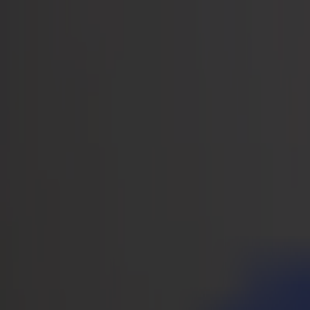
Notizie
Lavoro
MySumma
it-int