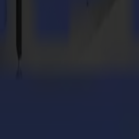
ione con il taglio flatbed Summa V Series
con un terzo plotter da taglio piano Summa Serie F
mplice: Trekz ottimizza il flusso di lavoro con la Serie 