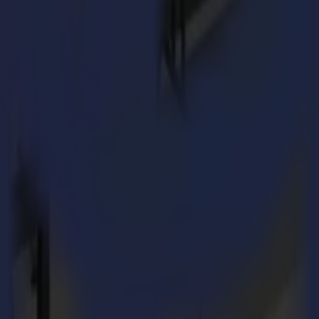
 produttori di stampa e RIP per guidarti attraverso un flusso di lavoro c
io come processare al meglio una varietà di materiali, come integrare i p
 produzione.
cenze necessarie per impostare il flusso di lavoro più efficiente. Saprai 
 su come questo affidabile plotter a rotolo può crescere insieme alla tua
otto per guardare l'ultimo webinar sulla S One.