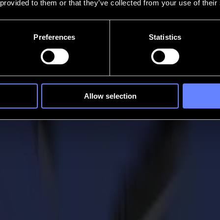
 provided to them or that they’ve collected from your use of their
Preferences
Statistics
Allow selection
a serie di webinar applicativi
ture per il taglio e stai cercando un modo per impostare un flusso di lavor
liamo che lo spettacolo continui, anche se questa volta online.