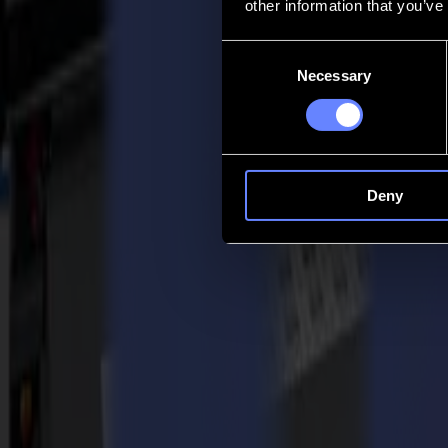
other information that you’ve
Contatto
Consent
Necessary
Selection
Go back
Notizie
Lavoro
MySumma
it-int
Deny
Torna alle notizie
Product
Summa per ispirare gli utenti finali con un
14-03-2021
Hai un'attività di stampa e affidi il taglio a terzi? Oppure hai attrezza
Di solito, ti mostreremmo le soluzioni di taglio alle fiere annuali. Vog
This is a modal window.