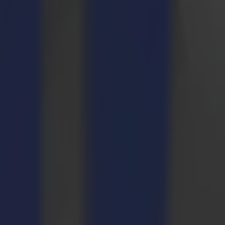
ompleto dalla stampa al taglio, fino all'applicazione finale.
lotter da taglio Summa in un flusso di lavoro nuovo o esistente, e come
come processare i materiali discussi con facilità e precisione in
 attività. Durante questa sessione, scoprirai i vantaggi e le numerose