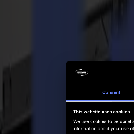
Azienda
Azienda
Chi siamo
Partner
Sostenibilità
Supporto
Supporto
Download
Software e firmware
Note di rilascio software
Manuali utente
Registrazione prodotto
Backup prodotto
Supporto e garanzia Serie V
FAQ
Contatto
Consent
Prodotti
Applicazioni
This website uses cookies
Materiali
Software
We use cookies to personalis
Azienda
information about your use of
Supporto