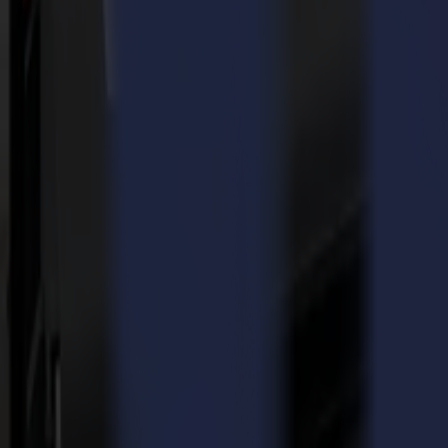
Playback on other Websites has been disabled by the video owner.
Dalla stampa al taglio, all'applicazione finale
Attraverso una serie di webinar applicativi online, Summa collabora con
Informativo e stimolante.
I relatori Summa, così come i relatori ospiti, illustreranno nel dettagl
collegare i plotter da taglio Summa ad altre attrezzature nella linea di
Alla fine di ogni sessione, avrai a disposizione gli strumenti e le conos
applicazioni sorprendenti e innovative.
Ultimo webinar Summa: Edizione speciale sulla Serie S ONE!
Questo webinar speciale Summa sarà incentrato sul lancio della S One e
funzioni intelligenti integrate nel plotter a rotolo S One. Clicca qui s
Guarda il Webinar S One
Torna alle notizie
News
Related Articles