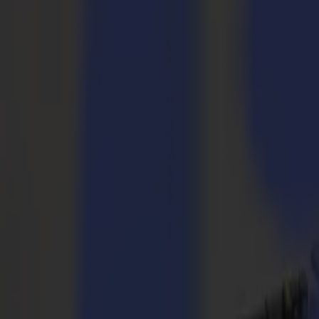
Taglierine Laser
Serie L
L1810
L3214
Applicazioni
Applicazioni
Tutte le applicazioni
Segnaletica e Display
Industriale
Imballaggio
Tessile
Materiali
Materiali
Tutti i materiali
Materiali rigidi
Materiali flessibili
Materiali speciali
Software
Software
GoSuite
GoSign Plotter da Taglio
GoProduce Flatbed
GoProduce Laser
GoConnect Automazione
GoData Gestione