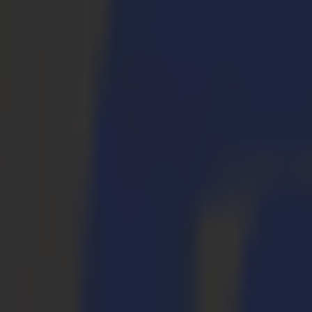
S3D 120
S3D 140
S3D 160
Plotter da Taglio Tangenziali S3T
S3T 75
S3T 120
S3T 140
S3T 160
Plotter da Taglio Tangenziali con Telecamera S3TC
S3TC 75
S3TC 160
Taglierine a Piano Fisso
Serie F
F1612 Vantage
F1625 Vantage
F1832
F3220
F3232
Moduli e Strumenti
Serie V
Invicta
Optima
Integra
Omnia
Moduli e Strumenti