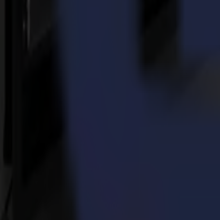
14-07-2026
Da campioni di motocross a protagonisti della decoraz
Leggi di più
23-03-2026
A pieno regime: PM-TM espande la capacità di taglio 
Leggi di più
14-11-2025
Produzione di adesivi in vinile di alta qualità resa se
Leggi di più
Pronto ad
affilare
la tua immaginazione?
linkedin
instagram
youtube
Mettiti in contatto e inizia la conversazione.