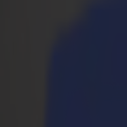
Prodotti
Plotter da Taglio Vinile
Plotter da Taglio a Trascinamento S1D
S1 D60
S1 D120
S1 D140 FX
S1 D160
Plotter da Taglio a Trascinamento S3D
S3D 75