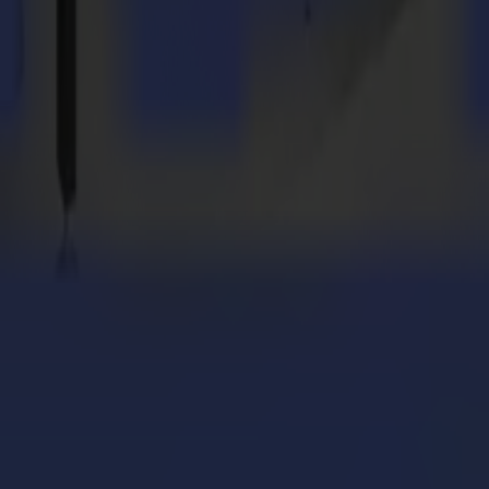
bigliamento e packaging.
ione con il taglio flatbed Summa V Series
con un terzo plotter da taglio piano Summa Serie F
mplice: Trekz ottimizza il flusso di lavoro con la Serie 