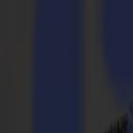
Taglierine Laser
Serie L
L1810
L3214
Applicazioni
Applicazioni
Tutte le applicazioni
Segnaletica e Display
Industriale
Imballaggio
Tessile
Materiali
Materiali
Tutti i materiali
Materiali rigidi
Materiali flessibili
Materiali speciali
Software
Software
GoSuite
GoSign Plotter da Taglio
GoProduce Flatbed
GoProduce Laser
GoConnect Automazione
GoData Gestione