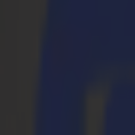
S3D 120
S3D 140
S3D 160
Plotter da Taglio Tangenziali S3T
S3T 75
S3T 120
S3T 140
S3T 160
Plotter da Taglio Tangenziali con Telecamera S3TC
S3TC 75
S3TC 160
Taglierine a Piano Fisso
Serie F
F1612 Vantage
F1625 Vantage
F1832
F3220
F3232
Moduli e Strumenti
Serie V
Invicta
Optima
Integra
Omnia
Moduli e Strumenti