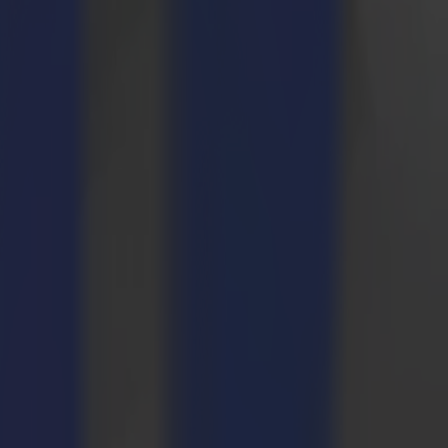
nti da tutto il settore della stampa ha valutato le oltre 200
ha convinto il panel con il valore aggiunto che offre al flusso di
to taglio laser L3214 al PRINTING United show, Stand 8841, dal 23 al 25
laser L3214. Questa soluzione di taglio grande formato racchiude lo
mio è un vero riconoscimento della nostra tecnologia di taglio laser, che
0 m2 all'ora."
i segnaletica morbida. Grazie alla tecnologia avanzata delle telecamere
 tecnologia avanzata delle telecamere, la taglierina scansiona
ansionata, il laser sta tagliando simultaneamente. Questo concetto di
o prezioso senza compromettere neanche un centimetro sulla qualità.
ne. Un de-avvolgitore motorizzato assicura che non ci sia distorsione o
glio veloce, preciso e al volo – l'L3214 è destinato a cambiare la
ostrazioni dal vivo, sentitevi liberi di registrare la vostra visita su
ima qualità al mondo senza compromessi. Summa fornisce soluzioni