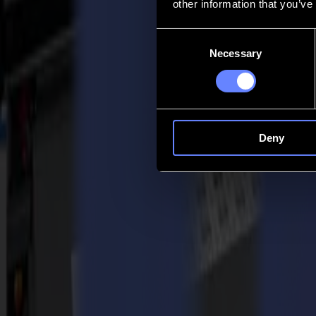
other information that you’ve
Contatto
Consent
Necessary
Selection
Go back
Notizie
Lavoro
MySumma
it-int
Deny
Torna alle notizie
Press
Il taglio laser grande formato L3214 di S
20-09-2019
Comunicato Stampa Summa / Per rilascio immediato 20/09/2019
Summa nv, produttore e fornitore leader di soluzioni avanzate per il tag
della Specialty Graphic Imaging Association (SGIA) nella categoria lase
precedenti.