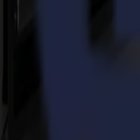
all'avanguardia per le industrie della stampa, segnaletica, display, ab
Torna alle notizie
News
Related Articles
14-07-2026
Da campioni di motocross a protagonisti della decoraz
Leggi di più
23-03-2026
A pieno regime: PM-TM espande la capacità di taglio 
Leggi di più
14-11-2025
Produzione di adesivi in vinile di alta qualità resa se