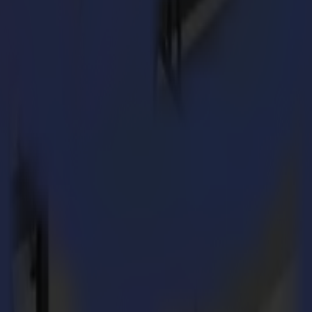
per la vendita nel 2019. Un panel altamente qualificato di giudici provenie
cnologie analogiche, digitali, di output e non-output. L'L3214 di Summa 
nze dei loro clienti e migliorare i margini. Summa dimostrerà il premia
icevuto il premio SGIA Product of the Year Award per il nostro taglio 
gnaletica morbida e altri tessuti come per le decorazioni d'interni. Il pre
ti. Ad esempio, quando elabora lavori tipici, la macchina taglia anche 40
on le lente macchine da taglio convenzionali a lama nelle applicazioni d
siasi altra soluzione di taglio sul mercato.
e considerato un vero game-changer nella lavorazione dei tessili. Con la
maticamente in un vettore di taglio. Mentre la parte successiva viene sc
ercato. Fa risparmiare all'operatore una considerevole quantità di temp
3214, Summa è ancora in grado di mantenere gli alti standard di precisio
imentazione costante e stabile del tessuto sul piano di taglio aspirato. Ta
corazione domestica, abbigliamento sportivo e moda.
d 8841 di Summa America. I visitatori della fiera possono partecipare a dim
r vinile e di contorno, i flatbed di finitura e i taglieri laser di altiss