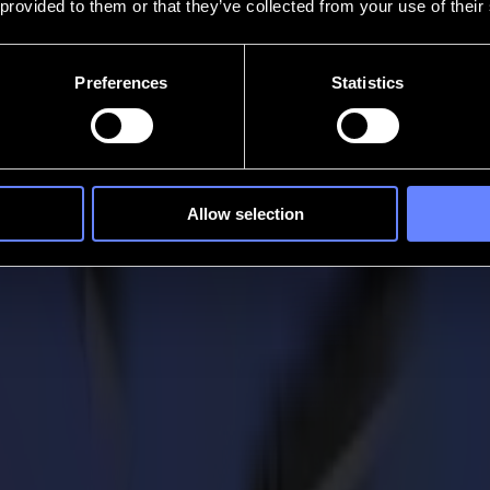
 provided to them or that they’ve collected from your use of their
Preferences
Statistics
Allow selection
umma vince il premio SGIA Product of the 
lio, la finitura e il taglio laser, è orgogliosa di annunciare che il suo
r/router/taglierine. Il premio è un riconoscimento per la sua tecnologia