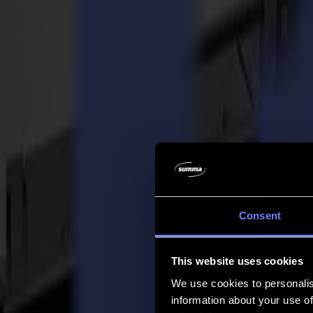
Azienda
Azienda
Chi siamo
Partner
Sostenibilità
Supporto
Supporto
Download
Software e firmware
Note di rilascio software
Manuali utente
Registrazione prodotto
Backup prodotto
Supporto e garanzia Serie V
FAQ
Contatto
Consent
Prodotti
Applicazioni
This website uses cookies
Materiali
Software
We use cookies to personalis
Azienda
information about your use of
Supporto