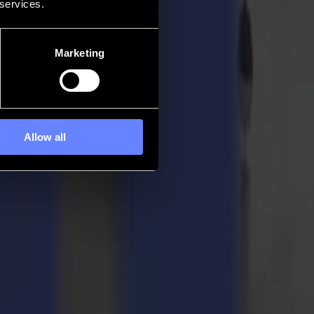
 services.
Marketing
Allow all
Year Award
 taglio laser L3214 ha ricevuto il premio Product of the Year Award 2019
 avanzata di taglio laser integrata che consente una produttività senza