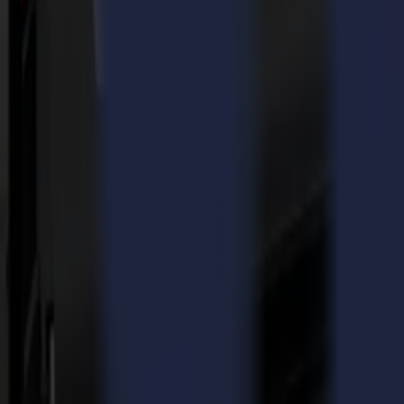
Il Product of the Year valuta prodotti che sono, o saranno, disponibili 
candidature del concorso annuale in 72 categorie che spaziano dalle te
lavoro dei clienti, rendendo possibile accelerare, rispettare le scade
ottobre a Dallas.
Il Direttore Esecutivo di Summa, Wim Maes: "È un grande onore aver r
stesso potenziale rivoluzionario per le aziende nelle applicazioni di se
è sviluppata per aumentare significativamente la produttività dei clien
Con il taglio laser L3214, Summa elimina le difficoltà delle aziende c
e al taglio al volo, questo taglio laser moltiplica la produttività di qual
Il taglio laser L3214 copre una larghezza di 3,2 m (10' 5") e può esser
continuamente il design del materiale ed è in grado di convertirlo auto
taglio al volo rende l'L3214 una soluzione di produttività unica sul m
Anche alla sua alta velocità di produzione, che è caratteristica dell'L
sfilacciamento del tessuto durante il taglio. Il sistema garantisce un'al
strategia go-to-market per applicazioni nella segnaletica morbida, de
Assistete alle alte prestazioni del premiato taglio laser L3214 allo stan
www.SummaAmerica.com.
Info su Summa
Ogni giorno, da più di 3 decenni, Summa fornisce i plotter da taglio pe