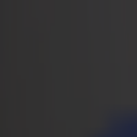
Notizie
Lavoro
MySumma
it-int