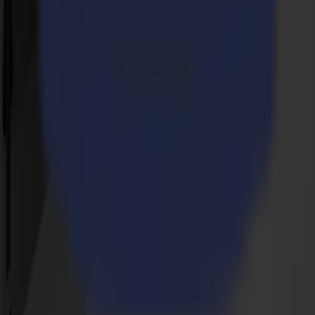
Prodotti
Serie S
Serie V
Serie F
Serie L
Applicazioni
Insegne e Display
Industriale
Packaging
Tessile
Materiali
Materiali flessibili
Materiali rigidi
Materiali speciali
Supporto