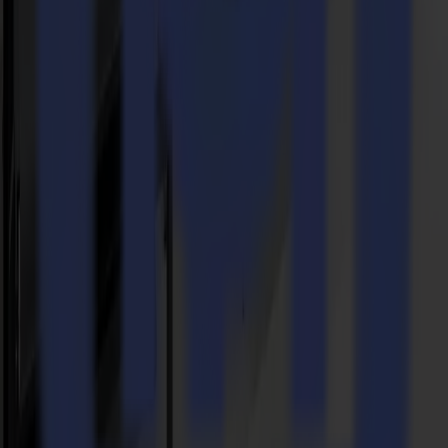
Leggi di più
14-11-2025
Produzione di adesivi in vinile di alta qualità resa
semplice: Trekz ottimizza il flusso di lavoro con la
Serie F Summa
Leggi di più
Pronto ad
affilare
la tua immaginazione?
linkedin
instagram
youtube
Mettiti in contatto e inizia la conversazione.