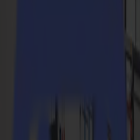
Moduli e Strumenti
Taglierine Laser
Serie L
L1810
L3214
Applicazioni
Applicazioni
Tutte le applicazioni
Segnaletica e Display
Industriale
Imballaggio
Tessile
Materiali
Materiali
Tutti i materiali
Materiali rigidi
Materiali flessibili
Materiali speciali
Software
Software
GoSuite
GoSign Plotter da Taglio
GoProduce Flatbed
GoProduce Laser
GoConnect Automazione