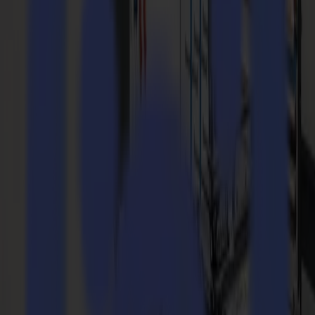
GoData Gestione
Azienda
Azienda
Chi siamo
Partner
Sostenibilità
Supporto
Supporto
Download
Software e firmware
Note di rilascio software
Manuali utente
Registrazione prodotto
Backup prodotto
Supporto e garanzia Serie V
FAQ
Contatto
Prodotti
Applicazioni
Materiali
Software
Azienda