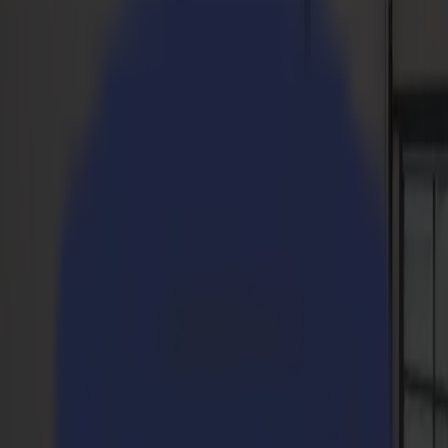
S3D 75
S3D 120
S3D 140
S3D 160
Plotter da Taglio Tangenziali S3T
S3T 75
S3T 120
S3T 140
S3T 160
Plotter da Taglio Tangenziali con Telecamera S3TC
S3TC 75
S3TC 160
Taglierine a Piano Fisso
Serie F
F1612 Vantage
F1625 Vantage
F1832
F3220
F3232
Moduli e Strumenti
Serie V
Invicta
Optima
Integra
Omnia