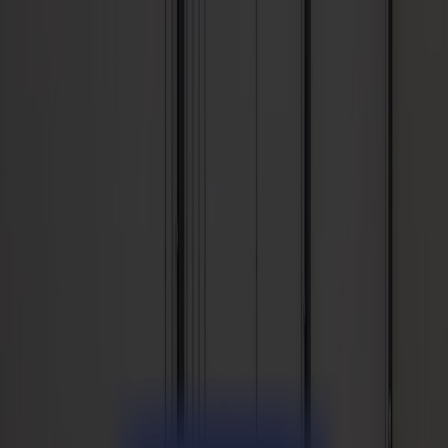
Notizie
Lavoro
MySumma
it-int
Prodotti
Plotter da Taglio Vinile
Plotter da Taglio a Trascinamento S1D
S1 D60
S1 D120
S1 D140 FX
S1 D160
Plotter da Taglio a Trascinamento S3D