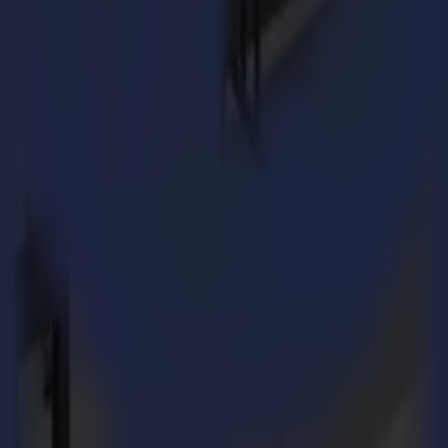
icata alla comunità di installatori di wrapping. I concorrenti dovranno 
iosi oggetti 3D, tutto sotto rigorosi limiti di tempo. La valutazione si co
ne.
 di 5×8 piedi, offrendo la flessibilità per processare sia supporti rigid
e e facile da usare software GoProduce, oltre 15 strumenti intercambiabili, 
hanno più bisogno: versatilità, affidabilità ed efficienza in un ingombr
à di dare vita alla loro creatività con precisione affidabile. I nostri tag
 può far risparmiare ai wrapper fino al 40% nell'uso del materiale all'a
esso di taglio, un tagliatore di vinile Summa è un cavallo da lavoro di p
premio, il taglio della Paint Protection Film (PPF) diventa un lavoro fac
su lavori più lunghi, la S1 è costruita per il ritmo e la pressione che der
 Come partner di lunga data di FESPA, siamo impegnati ad aiutare la c
reare, non vediamo l'ora delle incredibili creazioni che saranno tagliate s