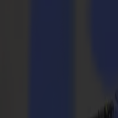
Taglierine Laser
Serie L
L1810
L3214
Applicazioni
Applicazioni
Tutte le applicazioni
Segnaletica e Display
Industriale
Imballaggio
Tessile
Materiali
Materiali
Tutti i materiali
Materiali rigidi
Materiali flessibili
Materiali speciali
Software
Software
GoSuite
GoSign Plotter da Taglio
GoProduce Flatbed
GoProduce Laser
GoConnect Automazione
GoData Gestione