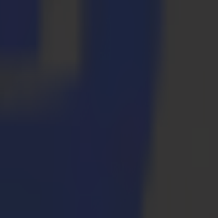
ap Masters Belgium. Il loro impegno verso la tecnologia di
p come questa ci aiutano a continuare a celebrare le competenze, alzare