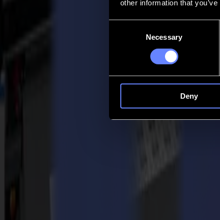
other information that you’ve
Contatto
Consent
Necessary
Selection
Go back
Notizie
Lavoro
MySumma
it-int
Deny
Torna alle notizie
Press
Summa Celebra la Creatività ai World 
08-10-2025
Per rilascio immediato 08/10/2025
Kortrijk, Belgio - 8 ottobre 2025 - Summa, leader globale nelle soluz
19 ottobre 2025 presso Kortrijk Xpo. I migliori professionisti del wrap
messe alla prova.