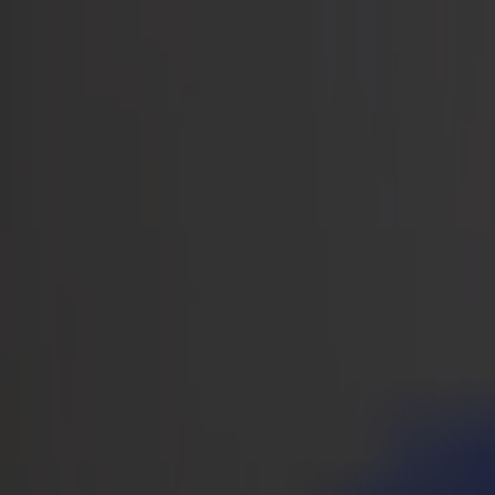
Notizie
Lavoro
MySumma
it-int