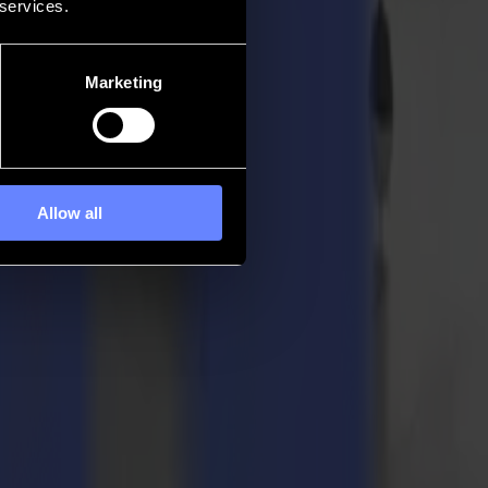
 services.
Marketing
Allow all
025
ap Masters Belgium, che si tengono per la prima volta a SIGN2COM il
 eliminazione diretta dove velocità, precisione e creatività saranno