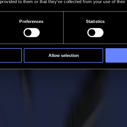
 provided to them or that they’ve collected from your use of their
Preferences
Statistics
Allow selection
Wrap Masters Belgium durante SIGN2COM 2
ioni di taglio di precisione, è orgogliosa di sponsorizzare i World Wr
ping dal Belgio e da tutta la regione si sfideranno in una competizione a