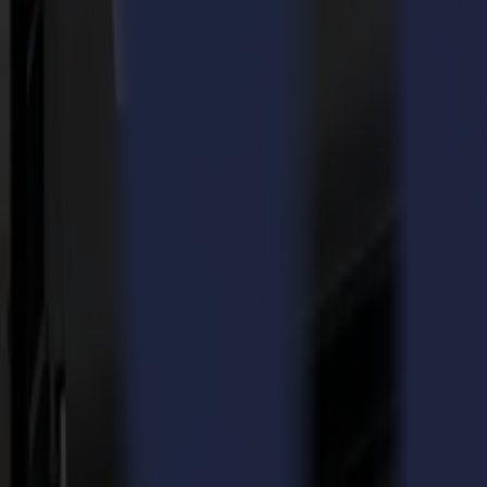
Dove la precisione incontra la creatività
Organizzato da FESPA, il World Wrap Masters è l'unica serie globale ded
applicazioni di vinile stampato, wrapping di cambio colore, fino a mister
gli specialisti del wrapping a fornire risultati impeccabili sotto pressio
La F1625 espande la pluripremiata Serie F di Summa con un'area di lavoro
offre tutte le caratteristiche distintive della Serie F, incluso il potent
"La F1625 è tutto incentrato sul dare ai professionisti quello di cui 
Perché Summa sostiene la comunità del wrapping
Summa si impegna a creare strumenti che offrono alle persone la possibilit
auto che cercano di creare magia. Dalla nostra funzione di nesting che
la loro produzione eliminando potenziali danni all'auto durante il proc
l'ambiente.
Con la Serie S di Summa, che Summa sta offrendo al vincitore come gran 
fluido. Dal taglio di contorno di precisione alle prestazioni ripetibili 
di auto.
Partnership per elevare il mestiere
"Siamo lieti di sostenere i World Wrap Masters Belgium a SIGN2COM.
precisione assoluta al mestiere e danno agli installatori la libertà di c