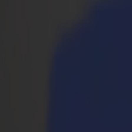
Prodotti
Plotter da Taglio Vinile
Plotter da Taglio a Trascinamento S1D
S1 D60
S1 D120
S1 D140 FX
S1 D160
Plotter da Taglio a Trascinamento S3D
S3D 75