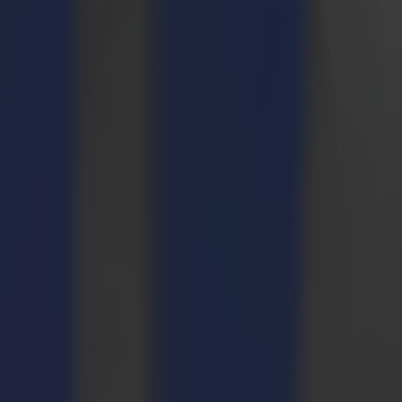
affrontare un mix di sfide, dal wrapping di veicoli, pannelli interni,
ncentra sulla finitura, il taglio, la copertura e la velocità, spingendo
i che flessibili. Costruita per i professionisti del grande formato,
e la capacità di tagliare più di 100 materiali con precisione e velocità.
o compatto", ha dichiarato Randi Kerkaert, Product Manager di Summa.
liatori di vinile in rotolo sono l'assistente definitivo per i wrapper di
umento di velocità ed efficienza che permette ai wrapper di raddoppiare
roduzione che fa risparmiare tempo ed energia, sia per l'utente che per
ile che fornisce risultati puliti e coerenti in un flusso di lavoro
ivano dal competere sul palcoscenico più alto per questi esperti wrapper
omunità a prosperare. Fornendo soluzioni di taglio che portano
ulla nostra S1", ha dichiarato Lieven Bertier, Direttore Marketing di