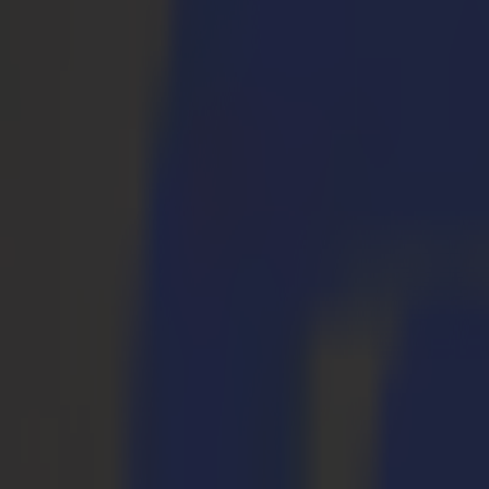
S3D 120
S3D 140
S3D 160
Plotter da Taglio Tangenziali S3T
S3T 75
S3T 120
S3T 140
S3T 160
Plotter da Taglio Tangenziali con Telecamera S3TC
S3TC 75
S3TC 160
Taglierine a Piano Fisso
Serie F
F1612 Vantage
F1625 Vantage
F1832
F3220
F3232
Moduli e Strumenti
Serie V
Invicta
Optima
Integra
Omnia
Moduli e Strumenti