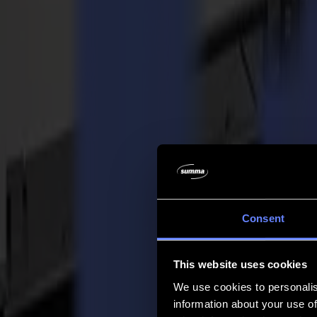
Azienda
Azienda
Chi siamo
Partner
Sostenibilità
Supporto
Supporto
Download
Software e firmware
Note di rilascio software
Manuali utente
Registrazione prodotto
Backup prodotto
Supporto e garanzia Serie V
FAQ
Contatto
Consent
Prodotti
Applicazioni
This website uses cookies
Materiali
Software
We use cookies to personalis
Azienda
information about your use of
Supporto