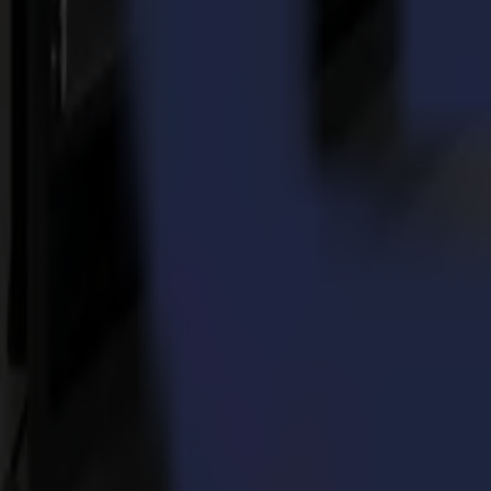
Summa.
Kirsten De Dycker, Presidente di FESPA Belgium, ha condiviso l'entu
precisione e verso la comunità degli installatori migliora l'esperienza 
gli standard e ispirare la prossima generazione di professionisti del w
Informazioni pratiche
Evento: World Wrap Masters Belgium @ SIGN2COM
Quando: 19 ottobre 2025
Dove: Kortrijk Xpo, Kortrijk, Belgio
Concorrenti: Una selezione curata di installatori talentuosi dal Belgio 
Paul Vieru (DPI Izegem)
Marvic Zemer (Easycom)
Kevin Tamsyn (KTN Graphics)
Gleb Senkevich (G Sticker)
Dmytro Vynnyk (G Sticker)