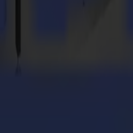
siasmo. "Siamo entusiasti di avere il supporto di Summa per i World Wr
della competizione sia per i partecipanti che per i visitatori. Partnershi
rapping."
e dalla regione: