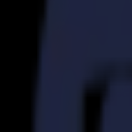
S3D 120
S3D 140
S3D 160
Découpeurs Tangentiels S3T
S3T 75
S3T 120
S3T 140
S3T 160
Découpeurs Tangentiels avec Caméra S3TC
S3TC 75
S3TC 160
Découpeurs à plat
Série F
F1612 Vantage
F1625 Vantage
F1832
F3220
F3232
Modules et Outils
Série V
Invicta
Optima
Integra
Omnia
Modules et Outils