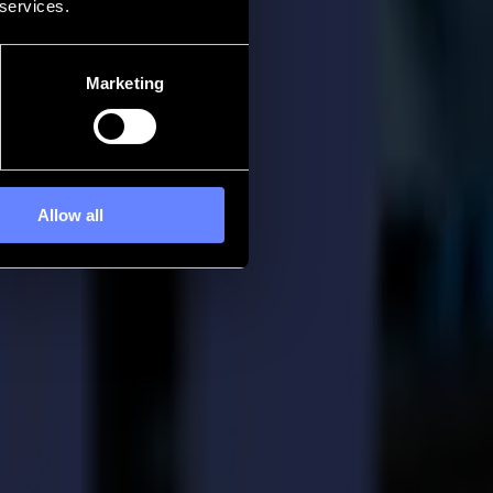
 services.
Marketing
Allow all
er Summa
 une position enviable. La croissance rapide de notre division nord-
 plus suivre le rythme des demandes de production.
er notre productivité de découpe sans ajouter d'espace au sol