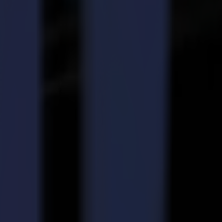
sur l'amélioration de leurs machines de base pour permettre des
 localisation basés sur la vision. C'est ce qui nous a finalement
. Bien qu'il y ait eu d'autres fabricants utilisant des techniques
vec précision les marques de repérage traditionnelles, une
cations. Cette combinaison de vitesse et de précision semblait avoir le
rait fournir une découpe à la mesure de son potentiel, et nous avons
ues semblaient être à la hauteur du défi de nos opérations 24h/24 et
llation de fabrication canadienne.
res, des ajustements et des changements nécessaires pour vraiment
vaillant avec nos équipes pour affiner le logiciel, le firmware, et
ort, ainsi que l'excellent machine de découpe L Series, qui a donné à
nes de découpe laser maintenant en service.
t la relation est une que nous espérons continuer à étendre et