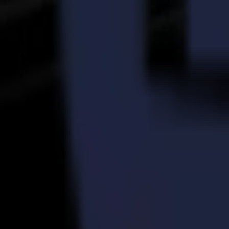
Retour aux actualités
News
Related Articles
23-03-2026
À pleine vitesse : PM-TM étend sa capacité de découp
Lire la suite
14-11-2025
Production d'autocollants vinyle haute qualité simpli
Lire la suite
16-07-2024
Explorer la technologie de couteau à traînée et tangent