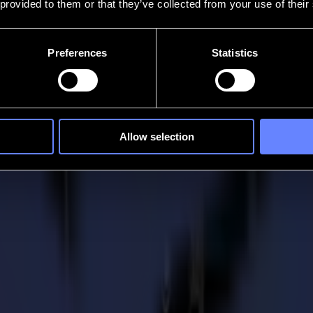
 provided to them or that they’ve collected from your use of their
Preferences
Statistics
Allow selection
 investissement dans trois découpeurs las
 de découpe
age de marque textile Sports et Retail, nous nous sommes trouvés dans
 installations, notre équipement de découpe textile existant ne pouvait
profondie de nouvelles technologies qui nous permettraient d'augment