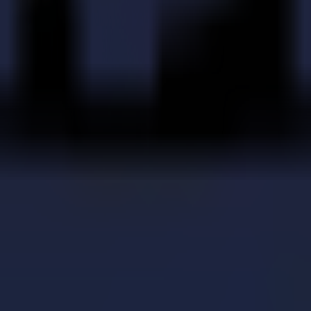
e avec une troisième table de découpe Summa F Series
fiée : Trekz optimise son workflow avec la série F de 
iel : avantages et inconvénients