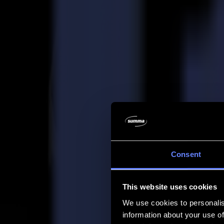
Entreprise
Entreprise
À propos de nous
Partenaires
Durabilité
Support
Support
Téléchargements
Logiciels et micrologiciels
Notes de version du logiciel
Manuels d'utilisation
Enregistrement de produit
Sauvegarde de produit
Support et garantie de la série V
FAQ
Contact
Consent
Produits
Applications
This website uses cookies
Matériaux
Logiciel
We use cookies to personalis
Entreprise
information about your use of
Support