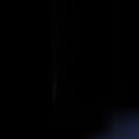
Actualités
Emplois
MySumma
fr-int