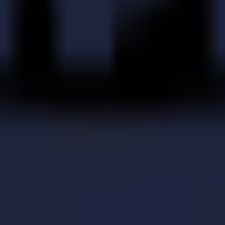
e avec une troisième table de découpe Summa F Series
fiée : Trekz optimise son workflow avec la série F de 
iel : avantages et inconvénients