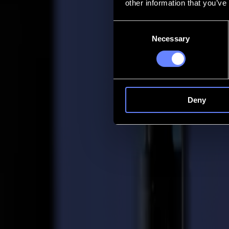
other information that you’ve
Contact
Consent
Necessary
Selection
Go back
Actualités
Emplois
MySumma
fr-int
Deny
Retour aux actualités
Press
Summa obtient la certification ISO 9001:2
13-06-2019
Communiqué de presse Summa / Pour diffusion immédiate 13/06/20
Summa nv, fabricant et fournisseur leader de solutions de découpe, de 
Assurance. Cette certification est une norme reconnue internationaleme
management de la qualité efficace.