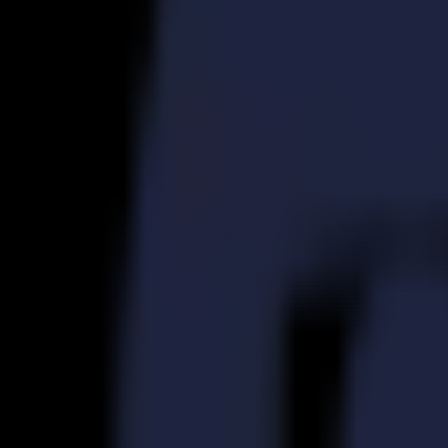
S3D 120
S3D 140
S3D 160
Découpeurs Tangentiels S3T
S3T 75
S3T 120
S3T 140
S3T 160
Découpeurs Tangentiels avec Caméra S3TC
S3TC 75
S3TC 160
Découpeurs à plat
Série F
F1612 Vantage
F1625 Vantage
F1832
F3220
F3232
Modules et Outils
Série V
Invicta
Optima
Integra
Omnia
Modules et Outils