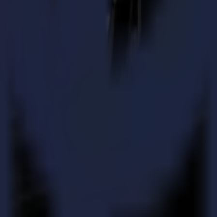
partenaires commerciaux et à renforcer davantage la crédibilité de Sum
'Organisation internationale de normalisation (ISO) et est reconnue mo
n extensive, une évaluation et la documentation des processus dans tous 
tout en embrassant l'innovation pour se démarquer avec un service et des
r ce certificat prestigieux est une reconnaissance de l'engagement de
daires. Nous sommes très satisfaits que l'effort pour améliorer davantag
un engagement quotidien et l'expertise de toute l'équipe Summa. En essen
c cette certification."
e découpe vinyle et de contour, les tables de finition et les découpeur
 signalétique, de l'affichage, du textile et de l'emballage.