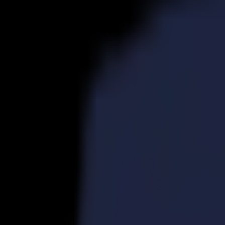
Produits
Découpeurs Vinyle
Découpeurs à Entraînement S1D
S1 D60
S1 D120
S1 D140 FX
S1 D160
Découpeurs à Entraînement S3D
S3D 75