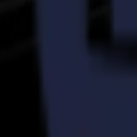
23-03-2026
À pleine vitesse : PM-TM étend sa capacité de découp
Lire la suite
14-11-2025
Production d'autocollants vinyle haute qualité simpli
Lire la suite
16-07-2024
Explorer la technologie de couteau à traînée et tangent
Lire la suite
Prêt à
aiguiser
votre imagination ?
linkedin
instagram
youtube
Prenez contact et commencez la conversation.