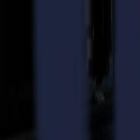
Summa s'engage à répondre et dépasser les attentes de ses clients et 
conformer à la norme ISO. La certification ISO 9001 est publiée par l
qualité des entreprises.
La procédure pour obtenir la certification ISO implique une préparatio
continue de Summa pour l'amélioration de l'efficacité et de la qualité 
Erwin Vandousselaere, Directeur Général de Summa explique : "Obteni
service client et des produits de haute qualité aux performances légen
ISO 9001:2015. Bien sûr, cela reste un processus continu qui nécessite 
possible et nous voulons donner à nos clients une preuve de qualité ave
Certification ISO 9001:2015
À propos de Summa
Chaque jour, depuis plus de 3 décennies, Summa fournit les traceurs d
fournit des solutions de pointe pour les industries de l'impression, de la
Retour aux actualités
News
Related Articles