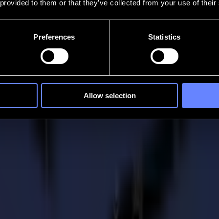
 provided to them or that they’ve collected from your use of their
Preferences
Statistics
Allow selection
015
19
finition et de découpe laser haut de gamme, est fière d'annoncer qu'ell
nt, garantissant que les processus de l'entreprise liés aux produits et s