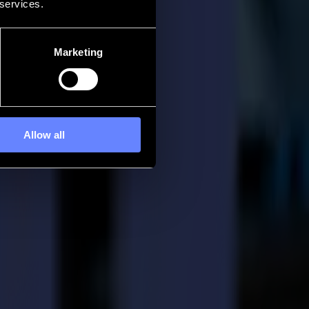
 services.
Marketing
Allow all
e a obtenu la certification ISO 9001:2015 de Lloyd's Register Quality
ervices répondent aux besoins des clients grâce à un système de