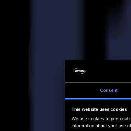
Entreprise
Entreprise
À propos de nous
Partenaires
Durabilité
Support
Support
Téléchargements
Logiciels et micrologiciels
Notes de version du logiciel
Manuels d'utilisation
Enregistrement de produit
Sauvegarde de produit
Support et garantie de la série V
FAQ
Contact
Consent
Produits
Applications
This website uses cookies
Matériaux
Logiciel
We use cookies to personalis
Entreprise
information about your use of
Support