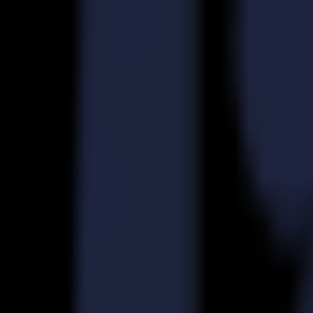
Découpeurs Laser
Série L
L1810
L3214
Applications
Applications
Toutes les applications
Enseigne & Affichage
Industriel
Emballage
Textile
Matériaux
Matériaux
Tous les matériaux
Matériaux rigides
Matériaux flexibles
Matériaux spéciaux
Logiciel
Logiciel
GoSuite
GoSign Plotters de Découpe
GoProduce Flatbeds
GoProduce Laser
GoConnect Automation
GoData Management