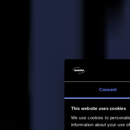
Entreprise
Entreprise
À propos de nous
Partenaires
Durabilité
Support
Support
Téléchargements
Logiciels et micrologiciels
Notes de version du logiciel
Manuels d'utilisation
Enregistrement de produit
Sauvegarde de produit
Support et garantie de la série V
FAQ
Contact
Consent
Produits
Applications
This website uses cookies
Matériaux
Logiciel
We use cookies to personalis
Entreprise
information about your use of
Support