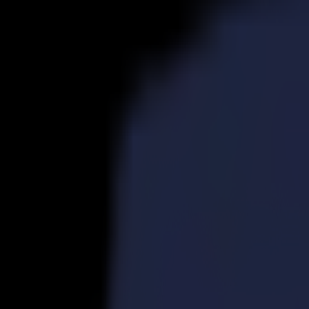
Produits
Découpeurs Vinyle
Découpeurs à Entraînement S1D
S1 D60
S1 D120
S1 D140 FX
S1 D160
Découpeurs à Entraînement S3D
S3D 75