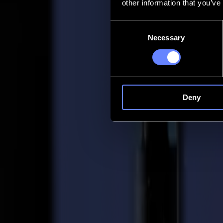
other information that you’ve
Contact
Consent
Necessary
Selection
Go back
Actualités
Emplois
MySumma
fr-int
Deny
Retour aux actualités
Customer stories
Flux de travail optimisé pour répondre au
02-09-2018
L'entreprise d'impression grand format basée à Haarlem, Printsquare, acc
Summa F1612.
Printsquare a été fondée en 2013 par Peter Duijn et Ronald Aarts et com
spécialité de Printsquare est l'application de matériau magnétique, co
préparé avec un film magnétique après quoi l'impression avec revêtemen