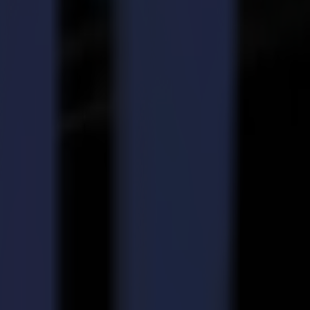
. Ce matériau (Polymag) est souvent utilisé comme autocollant ou
atériau arrivent rapidement et sûrement. Donc, afin de répondre aux
at. C'est à ce moment que Summa est apparue en scène.
pendant, comme les demandes montaient en flèche et que les produits
, sans perdre de vue la finition de haute qualité, en laquelle nous,
, soit nous investissions dans un système de finition à plat. Nous
est stable et elle peut traiter de nombreux travaux à un rythme rapide.
ent passer la vitesse supérieure constamment pour respecter nos délais,
 plus, le flux de travail a été considérablement optimisé grâce à la
aux pour procéder à l'achat d'un système de finition à plat Summa F1612
retté son achat depuis.
configuration de base, la machine dispose également d'une défonceuse
 pour des travaux de découpe de contour ou des travaux nécessitant
 diversité de la F1612 est un véritable changement de donne.
ts McGregor est l'un de leurs plus gros clients depuis leur fondation.