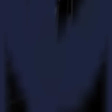
re métallique ou ferrugineux et ici l'impression aura un dos magnétique
t et les commandes importantes avec diverses exigences d'application/m
avec des imprimantes supplémentaires et avec une table de découpe à pl
 Summa F1612, nous découpions tout manuellement ou avec la Fotoba. Ce
s vraiment besoin d'accélérer notre production le plus rapidement possible
: soit nous embauchions un employé supplémentaire pour faire la finition
leur choix à faire. Car la Summa F1612 est une machine très fiable. Elle 
nquillité d'esprit est venue sur notre équipe. Avant, nous devions vraim
 la F1612 pour faire le travail. Sûrement, précisément et rapidement. De
ais sont maintenant respectés facilement. Encore et encore. Assurément".
nd et Summa lors d'un salon. En fin de compte, les facteurs décisifs fin
 machine. Printsquare a acheté la F1612 en octobre 2017 et n'a jamais reg
 et est utilisée en combinaison avec des imprimantes Mimaki. Outre la 
Pneumatique (POT). La plupart du temps, Printsquare utilise la machine
constante offerte par la F1612 est un aspect remarquable, mais surtout la
gmentation de la clientèle de Printsquare. La célèbre chaîne de vêtemen