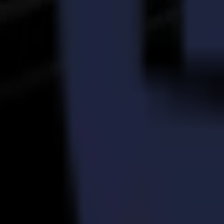
Mais aussi la marque de mode féminine haut de gamme, Claudia Sträter, 
en Belgique et aux Pays-Bas !
"Les clients sont conscients que nous avons beaucoup plus de potentiel
notre portefeuille client ont considérablement augmenté", ajoute Rona
...aux magasins.
Printsquare et Dimix
L'achat de la Summa F1612 s'est fait par l'intermédiaire de l'entrepri
F1612, ainsi que la coopération avec Dimix, s'est déroulée sans heurts
"Peu importe quel pourrait être le problème, nous pouvons toujours co
des fonctions et caractéristiques de la F1612 sont explicites et plus 
"La mise en œuvre de la Summa F1612 dans notre arsenal de machines no
Regarder la vidéo sur YouTube
Retour aux actualités
News
Related Articles