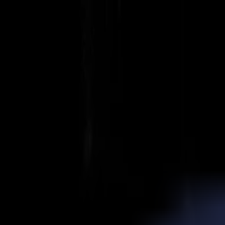
Actualités
Emplois
MySumma
fr-int