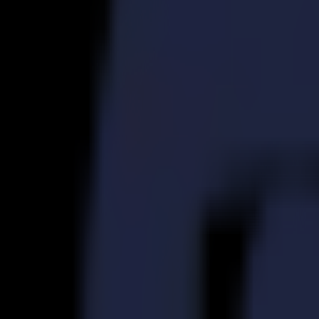
S3D 120
S3D 140
S3D 160
Découpeurs Tangentiels S3T
S3T 75
S3T 120
S3T 140
S3T 160
Découpeurs Tangentiels avec Caméra S3TC
S3TC 75
S3TC 160
Découpeurs à plat
Série F
F1612 Vantage
F1625 Vantage
F1832
F3220
F3232
Modules et Outils
Série V
Invicta
Optima
Integra
Omnia
Modules et Outils