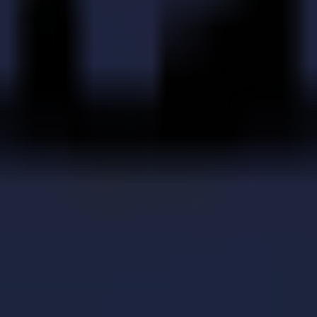
apprécie les services de qualité inégalée de l'entreprise. Ainsi, l'équ
 maintenant qu'avant l'achat de la F1612. Les possibilités sont infinies
ld Aarts.
se Dimix, revendeur certifié de la série F de Summa avec des bureaux à 
. Dimix était le fournisseur des imprimantes de Printsquare au démarrage
mpter sur Dimix pour trouver une solution. De plus, il n'était pas si di
vous travaillez avec la machine, mieux vous apprenez les ficelles du mét
us a vraiment aidés à améliorer la flexibilité de fabrication, à améli