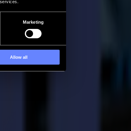
 services.
Marketing
Allow all
 produits innovants avec l'acquisition d'un système de finition à plat
innovants, tels que Polysteel, Polymag et papier peint auto-adhésif. La
ban adhésif ou d'autres matériaux de fixation. Le mur est simplement
rce d'adhésion magnétique, l'impression restera parfaitement en place.