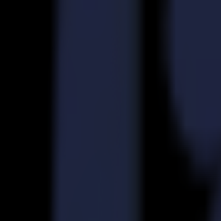
Découpeurs Laser
Série L
L1810
L3214
Applications
Applications
Toutes les applications
Enseigne & Affichage
Industriel
Emballage
Textile
Matériaux
Matériaux
Tous les matériaux
Matériaux rigides
Matériaux flexibles
Matériaux spéciaux
Logiciel
Logiciel
GoSuite
GoSign Plotters de Découpe
GoProduce Flatbeds
GoProduce Laser
GoConnect Automation
GoData Management