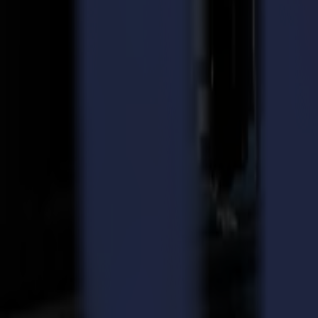
Le principe fonctionne aussi inversement. Dans ce cas, le mur doit êt
affiche sur des panneaux métalliques.
Depuis un bon moment, la clientèle de Printsquare croît régulièremen
demandes des clients, la production de Printsquare devait s'étendre 
De l'atelier...
L'achat sans regret
Ronald Aarts, le propriétaire de Printsquare, commente : "Avant la
devenaient de plus en plus innovants et difficiles à traiter, nous avion
chez Printsquare, croyons fermement. En fait, il y avait deux options 
avons opté pour cette dernière option, qui était définitivement le meil
Avec l'introduction de la F1612 dans notre entreprise, une certaine tra
alors que maintenant nous pouvons facilement et sans souci compter sur
F1612, ce qui améliore les délais de livraison (plus) rapides. Les dél
Avant son achat de table à plat, Printsquare a visité les stands de Zü
étaient la polyvalence, la précision et le rapport coût-efficacité de la
La Summa F1612 a été livrée avec toutes les options chez Printsquare
HF, d'un Outil Oscillant Électronique (EOT) et d'un Outil Oscillant 
une découpe très précise des détails. Selon Printsquare, la précision 
Une valeur ajoutée supplémentaire qui est venue avec la F1612 est l'au