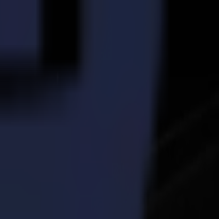
ipe de Printsquare a donné forme à plus de 40 magasins Claudia Sträter
 depuis l'arrivée du système de finition à plat Summa. La production et
Genk, en Belgique et à Breda, aux Pays-Bas. L'installation de la
 de l'entreprise et leur a donné des conseils depuis.
fficile de commencer à travailler avec la machine Summa. La plupart
ier", commente Ronald Aarts.
orer notre processus de production et à maximiser la production".