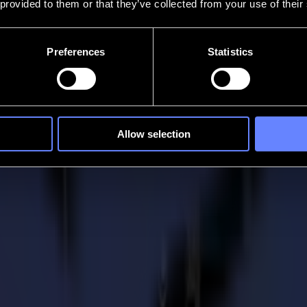
 provided to them or that they’ve collected from your use of their
Preferences
Statistics
Allow selection
x fortes demandes clients chez Printsquare
élère sa productivité et optimise son flux de travail pour la finition de
pte 7 employés. L'entreprise se distingue par l'utilisation de produits 
mme Polysteel, où les visuels (designs imprimés) n'ont pas besoin de ru
t de fer peut facilement être installée/montée sur le mur. Grâce à la fo