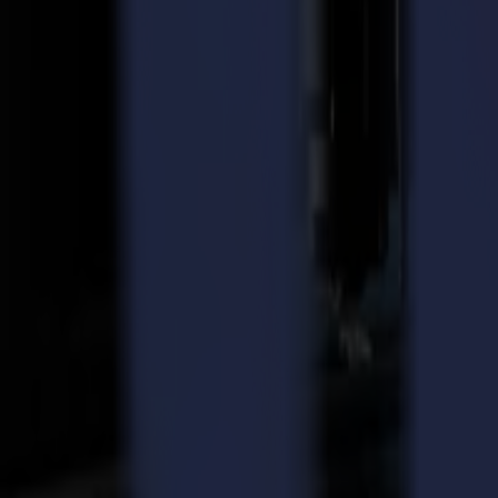
Avec 800 élèves et une équipe de 105 professeurs, VISO, située à Gand
telles que la photographie, les médias graphiques, les médias imprimés 
Ces dernières années, l'école a beaucoup investi dans le développem
élèves au domaine professionnel ou à l'enseignement supérieur.
Cette investigation a abouti à la décision de se concentrer davantage su
Trouver la Bonne Table de Découpe
Une machine de découpe représente un investissement considérable, part
Polyvalente. Toutes les années et tous les départements devraient pouvo
Durable. Comme l'école ne fonctionne pas comme une unité de fabricatio
Conviviale, tant sur le plan opérationnel que logiciel, car les élèves ut
Sécurité. Après tout, les personnes travaillant principalement avec la
La F1612
Pour trouver la table de découpe parfaite, VISO a effectué une tourné
L'école a ensuite assisté à plusieurs démonstrations à la fois chez le
Summa.