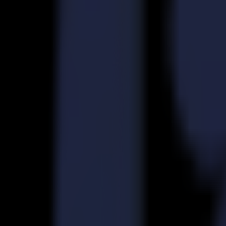
Découpeurs Laser
Série L
L1810
L3214
Applications
Applications
Toutes les applications
Enseigne & Affichage
Industriel
Emballage
Textile
Matériaux
Matériaux
Tous les matériaux
Matériaux rigides
Matériaux flexibles
Matériaux spéciaux
Logiciel
Logiciel
GoSuite
GoSign Plotters de Découpe
GoProduce Flatbeds
GoProduce Laser
GoConnect Automation
GoData Management