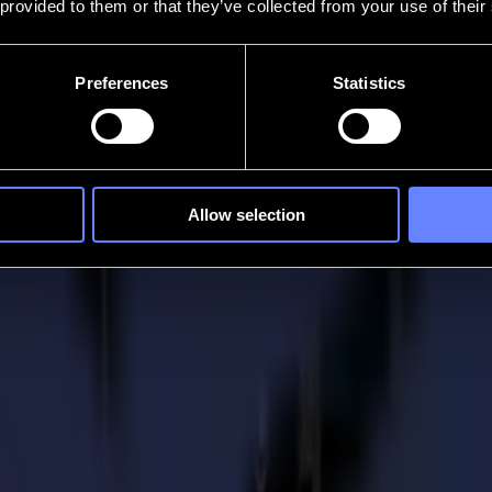
 provided to them or that they’ve collected from your use of their
Preferences
Statistics
Allow selection
ISO investit dans une F1612
ti dans une Summa F1612 dans le cadre d'un nouveau programme d'études 
r. Avec cette table de découpe, les élèves apprennent à la fois à dévelo