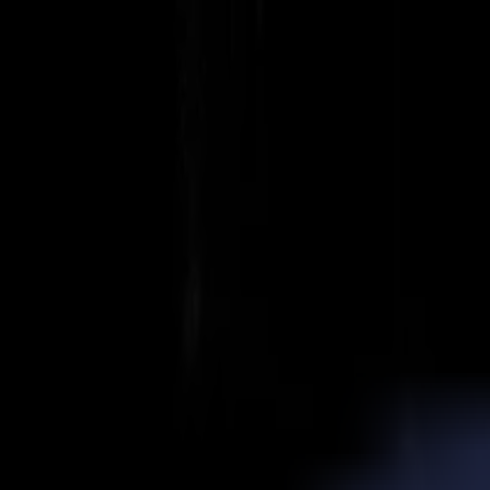
Actualités
Emplois
MySumma
fr-int