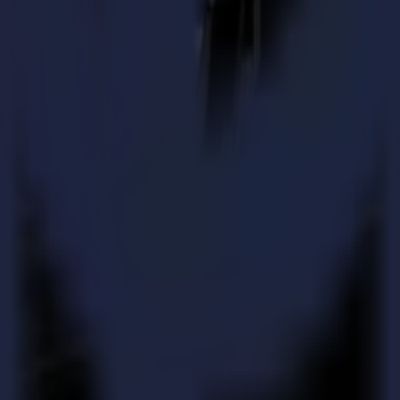
, est la plus grande école secondaire graphique de Belgique. L'école pr
et la conception publicitaire.
ent d'un nouveau programme d'études graphiques pour pérenniser leurs 
r l'éducation par projet et d'étendre leur atelier pour inclure les derniè
iculièrement pour une école. Par conséquent, il est crucial que la mach
ir utiliser la machine.
n et n'a pas de capacités génératrices de profit, la machine doit être 
iliseront la table de découpe.
 machine sont encore mineures.
e d'étude de différents fabricants de tables de découpe, ce qui les a m
ur revendeur, Papyrus, et au Centre d'Expérience de Summa. Ils ont égale