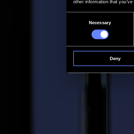
other information that you’ve
Contact
Consent
Necessary
Selection
Go back
Actualités
Emplois
MySumma
fr-int
Deny
Retour aux actualités
Customer stories
Découpe à Plat 101 : L'École Graphique V
05-02-2024
VISO, la plus grande école secondaire graphique de Belgique, a inves
avenir formidable dans l'industrie graphique ou l'enseignement supérieu
à traverser tout le processus de production.
À propos de VISO