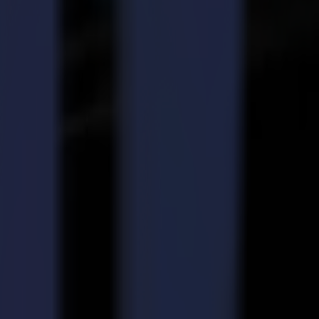
opose à la fois des disciplines graphiques créatives et techniques,
cours. VISO a étudié comment ils pouvaient mieux préparer leurs
res technologies de fraisage et de découpe de précision.
ine qu'ils choisissent réponde à toutes leurs exigences :
aussi durable que possible.
enés à Summa.
ment interrogé des personnes du secteur graphique qui utilisent une