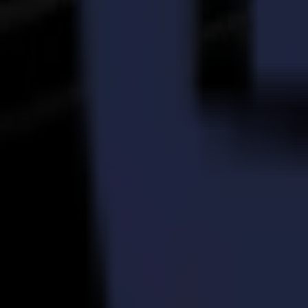
Cela les a convaincus de la convivialité, de la polyvalence et de la sé
Finalement, VISO a choisi la découpeuse à plat Summa F1612 avec une ex
Les Résultats
Avec l'acquisition de la F1612, les étudiants peuvent maintenant voir l
papier, ce qui signifiait que de nombreux projets s'arrêtaient au sta
Les professeurs encouragent également les étudiants à expérimenter av
Van Severen, Professeure de Design Graphique à VISO.
Parce que l'école fonctionne par projets, les étudiants traversent tout 
Projets et Applications
L'un des principaux critères de VISO était le large spectre d'applicati
découpeuse Summa :
Prototypage. VISO aide le Festival des Lumières de Gand en fabriquant d
ont conçu les boîtes eux-mêmes, fait un prototype, testé si cela tenait s
Impression et Signalétique. Pour un autre projet, les élèves ont conçu
Présentoir PLV. Les élèves ont créé des présentoirs amusants inspirés 