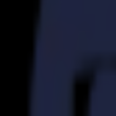
S3D 120
S3D 140
S3D 160
Découpeurs Tangentiels S3T
S3T 75
S3T 120
S3T 140
S3T 160
Découpeurs Tangentiels avec Caméra S3TC
S3TC 75
S3TC 160
Découpeurs à plat
Série F
F1612 Vantage
F1625 Vantage
F1832
F3220
F3232
Modules et Outils
Série V
Invicta
Optima
Integra
Omnia
Modules et Outils