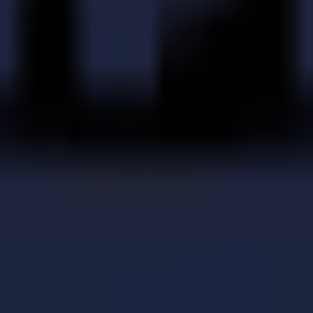
curité de Summa. Les services étendus et le support en Belgique les ont 
tension de convoyeur et une unité de fraisage, avec la possibilité d'ac
eurs créations prendre vie, ce qui leur donne un grand élan. Auparavant,
de numérique. Maintenant, ils peuvent découper et imprimer beaucoup plus
ec la F1612. "Nous voulons qu'ils expérimentent tout ce dont la machine
le processus de l'idée au produit fini, permettant aux élèves d'avoir un a
ons que la découpeuse à plat peut produire, et la F1612 a tenu ses promes
es lanternes en carton pliant. De cette façon, ils veulent aider à mettr
tructurellement, puis les ont produites.
 et découpé les cartes de Nouvel An de VISO. Le design créatif joue ave
de Noël dans lesquels on peut passer la tête pour Noël.