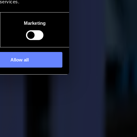
 services.
Marketing
Allow all
tourné vers l'avenir. L'objectif est de préparer les étudiants à un
pper des projets depuis des idées naissantes jusqu'aux produits finis et