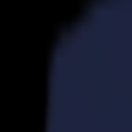
Produits
Découpeurs Vinyle
Découpeurs à Entraînement S1D
S1 D60
S1 D120
S1 D140 FX
S1 D160
Découpeurs à Entraînement S3D
S3D 75