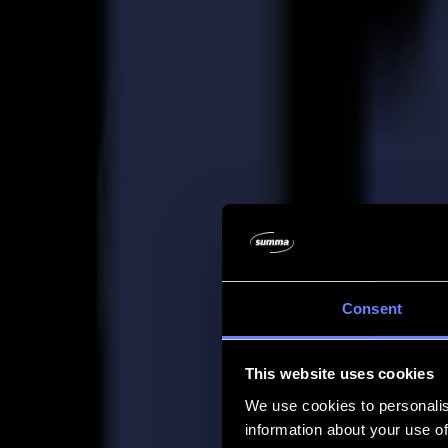
Entreprise
Entreprise
À propos de nous
Partenaires
Durabilité
Support
Support
Téléchargements
Logiciels et micrologiciels
Notes de version du logiciel
Manuels d'utilisation
Enregistrement de produit
Sauvegarde de produit
Support et garantie de la série V
FAQ
Contact
Consent
Produits
Applications
This website uses cookies
Matériaux
Logiciel
We use cookies to personalis
Entreprise
information about your use of
Support