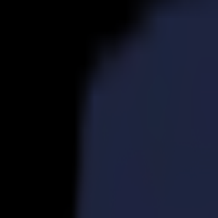
Produits
Découpeurs Vinyle
Découpeurs à Entraînement S1D
S1 D60
S1 D120
S1 D140 FX
S1 D160
Découpeurs à Entraînement S3D
S3D 75