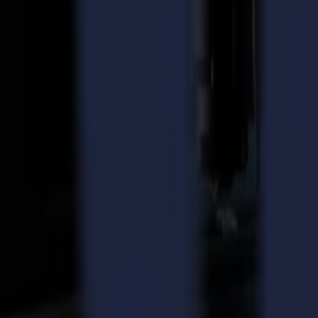
Obstacle 1 : Faible débit de production
Les imprimantes sont généralement plus rapides que les machines de d
imprimantes traditionnelles. Cela conduit à l'accumulation de travaux 
Les découpeuses laser Summa peuvent égaler la vitesse des imprimante
termes, pendant que la découpeuse laser découpe, elle scanne et transp
Faites de notre découpeuse laser Summa une partie essentielle de votr
votre capacité d'impression.
Solution : Augmentez votre rendement en utilisant notre système Visi
Obstacle 2 : Qualité de découpe insuffisante
Que vous traitiez un design très complexe ou que vous gardiez les chose
Les méthodes plus traditionnelles, comme la découpe au couteau, contie
Ce ne sera pas un problème avec une découpeuse laser car un faisceau l
La découpe de textiles n'a jamais été plus qualitative et plus facile 
Maintenir la même haute qualité sur une plus longue distance et dans d
du laser, le faisceau reste focalisé du début à la fin.
Solution : Élevez vos standards de qualité avec notre faisceau laser h