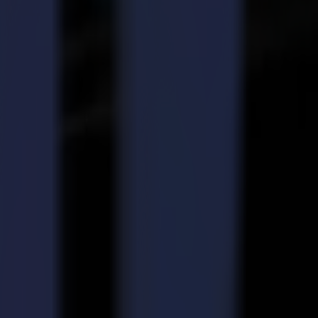
s marques de laser, peuvent à peine suivre la vitesse des
automatiquement les formes et les découpe à la volée. En d'autres
z votre capacité de production à un niveau qui, au minimum, égale
effilochage ou les distorsions dans le tissu, ne sont pas acceptables.
riction produite lorsque le couteau entre en contact avec le matériau.
lacera pas les matériaux.
thétiques donne des bords parfaitement nets et finement scellés.
très stable qu'une découpeuse laser Summa produit. Grâce à la stabilité