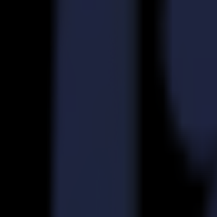
Découpeurs Laser
Série L
L1810
L3214
Applications
Applications
Toutes les applications
Enseigne & Affichage
Industriel
Emballage
Textile
Matériaux
Matériaux
Tous les matériaux
Matériaux rigides
Matériaux flexibles
Matériaux spéciaux
Logiciel
Logiciel
GoSuite
GoSign Plotters de Découpe
GoProduce Flatbeds
GoProduce Laser
GoConnect Automation
GoData Management