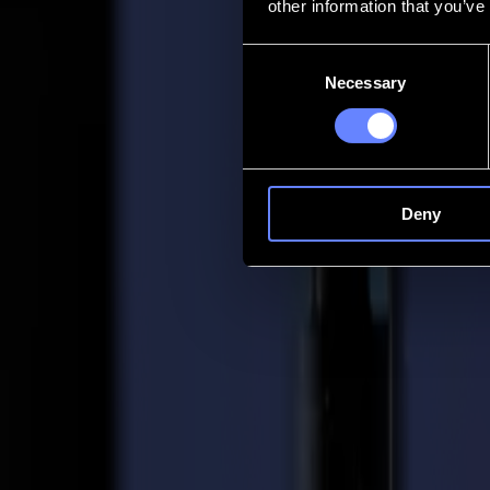
other information that you’ve
Contact
Consent
Necessary
Selection
Go back
Actualités
Emplois
MySumma
fr-int
Deny
Retour aux actualités
Product
3 goulets d'étranglement de flux de trava
29-02-2024
Dans l'industrie de l'impression, de la découpe et de la finition industr
années, la pression pour obtenir plus de résultats en moins de temps to
goulets d'étranglement dans votre flux de travail.
Vous ne savez pas par où commencer ? Summa est là pour vous aider ! Vo