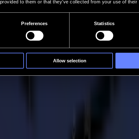
 provided to them or that they’ve collected from your use of their
Preferences
Statistics
Allow selection
il que vous pouvez résoudre avec une décou
ielles, un flux de travail de production bien conçu est essentiel. Il augmen
ut en maintenant la même haute qualité a considérablement augmenté. Pour 
ici trois blocages possibles de flux de travail à surveiller et des cons