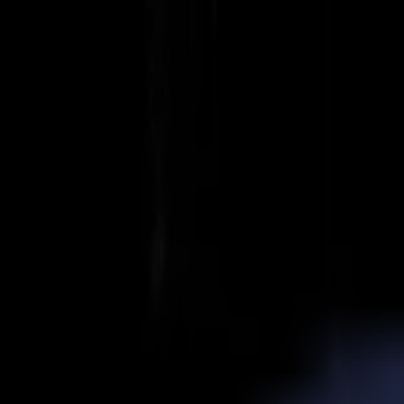
Actualités
Emplois
MySumma
fr-int