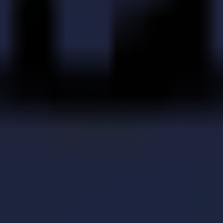
tionnelles avec celle du laser Summa, ces points se démarquent :
ts, ce qui n'est pas bénéfique pour l'efficacité de production et se ref
changement de donne ici. Elles sont non seulement rapides mais peuve
ont plus d'étapes dans le processus. Initialement, de grandes étendues s
 des contours des composants. Finalement, la découpe de précision est r
le, du chargement des matériaux à la découpe automatique et au ramassa
 et chaque pièce sera identique et constante (pas d'usure d'outil).
plus de contrôle sur votre production.
egré de précision sont des arguments décisifs en faveur de l'utilisation d