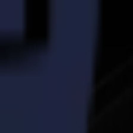
lète directement dans des coûts plus élevés. De plus, l'utilisation de
nt aussi produire de gros volumes de la même découpe, ce qui permet
ont segmentées en sections plus petites. Ensuite, la découpe grossière
éalisée.
ge efficace des matériaux finis. Et peu importe si vous découpez 10
e la technologie laser Summa pour le traitement textile.