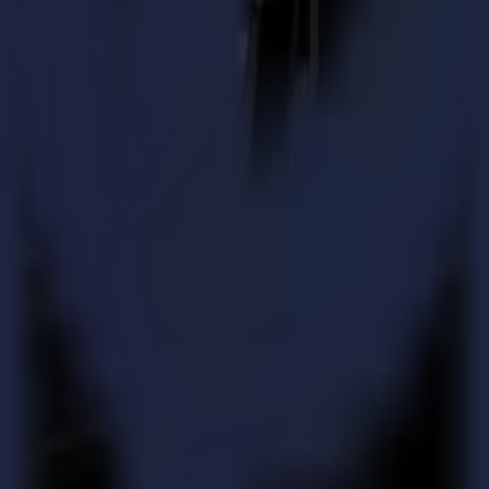
écoupe. La technologie de découpe au couteau, mais aussi de nombreuse
de découpe en attente.
s grâce à un avantage unique : notre caméra Vision. La caméra détecte 
orte simultanément le tissu.
e flux de travail de production ! Évitez une perte de temps et augmente
on de pointe
s simples, c'est la qualité du résultat qui compte. Les erreurs, comme l'
nnent plus de risques de déformation de vos matériaux en raison de la f
aser n'a pas de masse, donc il ne poussera pas, ne tirera pas ou ne dép
qu'avec une découpeuse laser Summa. La découpe des bords des tissus syn
es cycles de production plus longs est possible grâce au faisceau laser 
autement stable