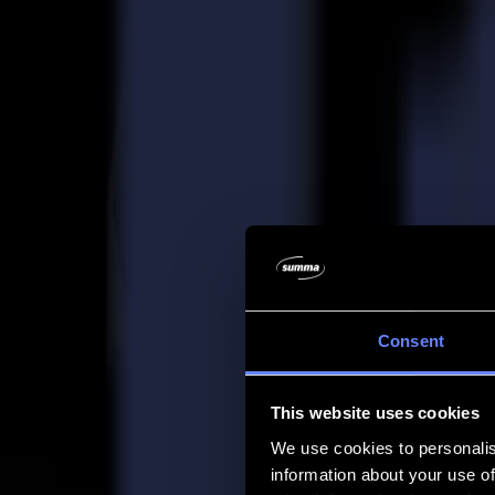
Entreprise
Entreprise
À propos de nous
Partenaires
Durabilité
Support
Support
Téléchargements
Logiciels et micrologiciels
Notes de version du logiciel
Manuels d'utilisation
Enregistrement de produit
Sauvegarde de produit
Support et garantie de la série V
FAQ
Contact
Consent
Produits
Applications
This website uses cookies
Matériaux
Logiciel
We use cookies to personalis
Entreprise
information about your use of
Support