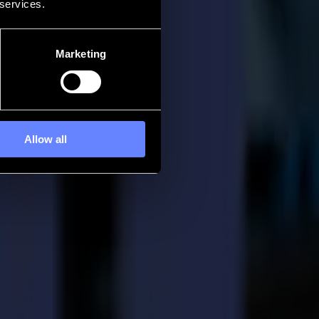
 services.
Marketing
Allow all
peuse laser Summa
te la capacité, réduit les coûts et établit un débit rapide. Ces dernières
obtenir ces résultats de haute qualité, il est crucial d'identifier les
eils pour les résoudre :