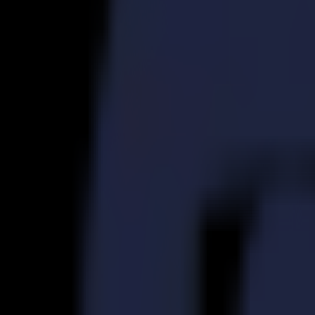
S3D 120
S3D 140
S3D 160
Découpeurs Tangentiels S3T
S3T 75
S3T 120
S3T 140
S3T 160
Découpeurs Tangentiels avec Caméra S3TC
S3TC 75
S3TC 160
Découpeurs à plat
Série F
F1612 Vantage
F1625 Vantage
F1832
F3220
F3232
Modules et Outils
Série V
Invicta
Optima
Integra
Omnia
Modules et Outils