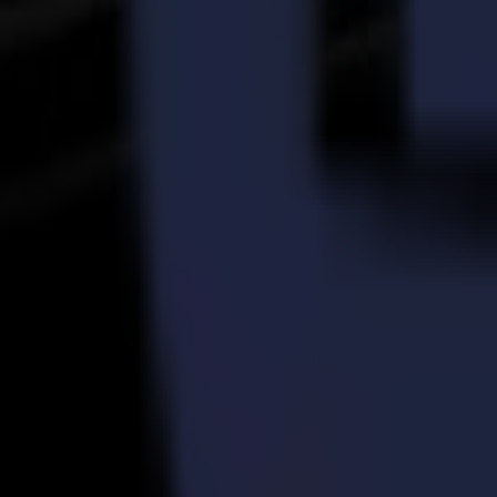
Obstacle 3 : Processus de découpe inefficaces et chronophages
En comparant l'efficacité de production des méthodes de découpe tradi
Efficacité dans l'utilisation de l'espace et la vitesse :
Les méthodes de découpe manuelles prennent beaucoup de temps et d'effor
longues tables de découpe prend beaucoup d'espace.
Les découpeuses laser Summa compactes et rapides sont un véritable 
d'économiser sur les coûts.
Efficacité dans le processus de découpe :
La découpe manuelle et autres technologies de découpe traditionnelles 
des composants peut être effectuée, laissant une marge de tissu autour
La découpe laser rend le processus de découpe plus court et plus faci
ou 1000 pièces, les découpeuses laser Summa le feront plus rapidement,
De cette façon, la technologie de découpe laser vous aidera à obtenir 
Efficacité globale de découpe :
En particulier, le processus sans contact, la vitesse accrue et le haut d