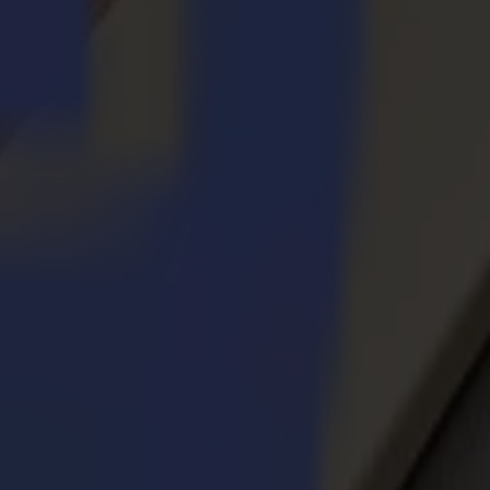
c confiance la signalétique, les textiles, l'emballage et les substrats