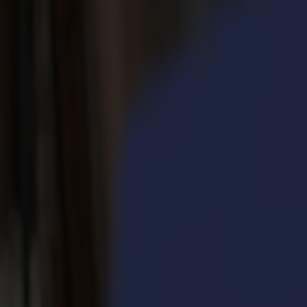
Produits
Découpeurs Vinyle
Découpeurs à Entraînement S1D
S1 D60
S1 D120
S1 D140 FX
S1 D160
Découpeurs à Entraînement S3D
S3D 75