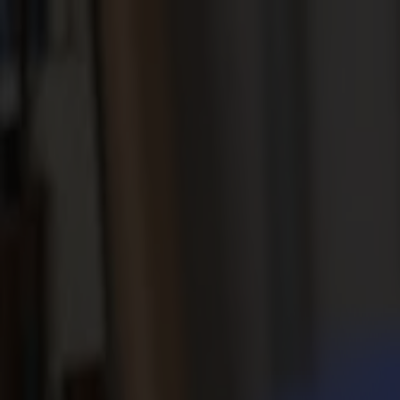
Actualités
Emplois
MySumma
fr-int