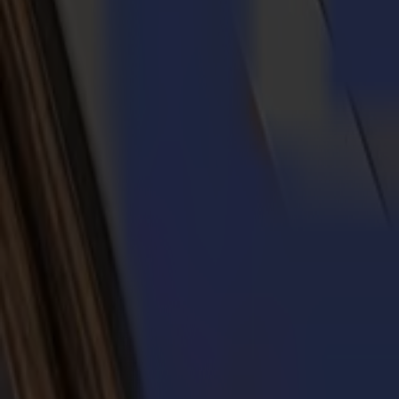
Découpe tangentielle associée à la reconnaissance par caméra pour le
Plus d'infos
Tables de découpe à plat
Polyvalence, précision et fluidité sur chaqu
Série F
Modulaire, rapide, convivial pour l'opérateur
La famille d'outils la plus large de notre portefeuille sur un module tri
industriels, équipe après équipe.
Plus d'infos
Série V
Précision tangentielle dans des formats compacts et abordables