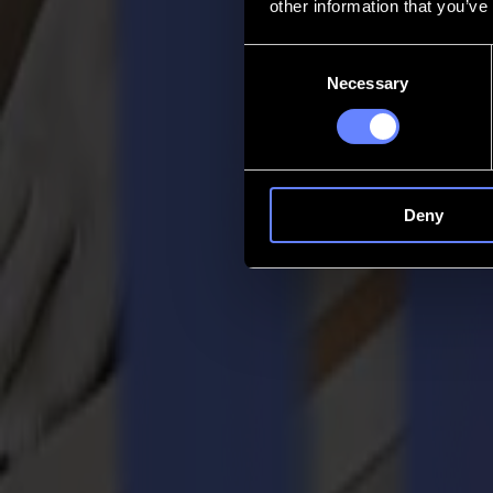
other information that you’ve
Contact
Consent
Necessary
Selection
Go back
Actualités
Emplois
MySumma
fr-int
Deny
Produits
Solutions de découpe Summa
Où les idées prennent forme. Où la complexité disparaît. Chaque proje
un ordre serein à cette tension : des systèmes de découpe qui restent 
découpe. Une philosophie : L'imagination, aiguisée.
Parler à un expert