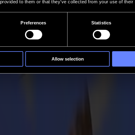
 provided to them or that they’ve collected from your use of their
Preferences
Statistics
Allow selection
t commence par une possibilité. Mais les matériaux changent. Les délais
stables, lisent l'environnement, s'adaptent instantanément, et permetten