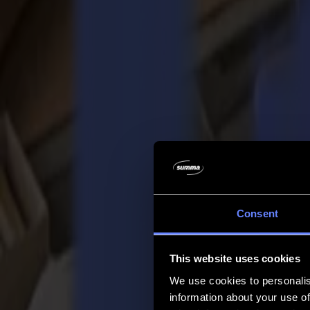
Entreprise
Entreprise
À propos de nous
Partenaires
Durabilité
Support
Support
Téléchargements
Logiciels et micrologiciels
Notes de version du logiciel
Manuels d'utilisation
Enregistrement de produit
Sauvegarde de produit
Support et garantie de la série V
FAQ
Contact
Consent
Produits
Applications
This website uses cookies
Matériaux
Logiciel
We use cookies to personalis
Entreprise
information about your use of
Support