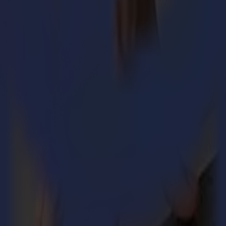
le
létique et la production en rouleau continu.
ndes et une automatisation plus intelligente pour les flux de travail ro
teur limitant ou là où des détails fins sont nécessaires.