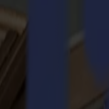
Découpeurs Laser
Série L
L1810
L3214
Applications
Applications
Toutes les applications
Enseigne & Affichage
Industriel
Emballage
Textile
Matériaux
Matériaux
Tous les matériaux
Matériaux rigides
Matériaux flexibles
Matériaux spéciaux
Logiciel
Logiciel
GoSuite
GoSign Plotters de Découpe
GoProduce Flatbeds
GoProduce Laser
GoConnect Automation
GoData Management