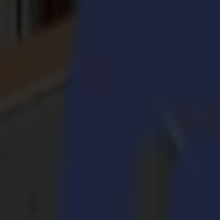
S3D 120
S3D 140
S3D 160
Découpeurs Tangentiels S3T
S3T 75
S3T 120
S3T 140
S3T 160
Découpeurs Tangentiels avec Caméra S3TC
S3TC 75
S3TC 160
Découpeurs à plat
Série F
F1612 Vantage
F1625 Vantage
F1832
F3220
F3232
Modules et Outils
Série V
Invicta
Optima
Integra
Omnia
Modules et Outils