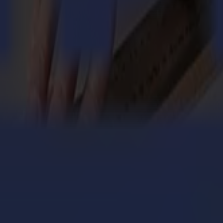
s matériaux spécialisés comme le vinyle holographique.
e table
ple tête. Conçue pour les équipes qui ont besoin d'une table pour gérer ave