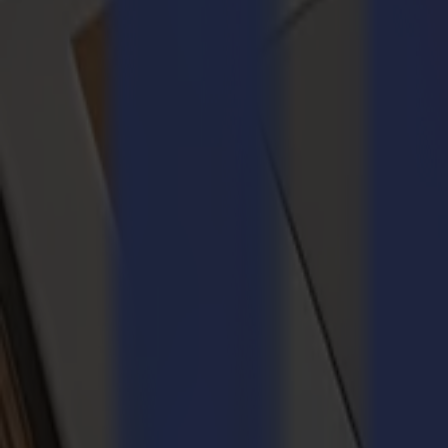
Traceurs de découpe vinyle
Mouvement propre, détail précis, flux fiab
S1D
Clarté de lame traînante pour les décalcomanies quotidiennes, la signa
Plus d'infos
S3D
Performance de lame traînante plus rapide avec des capacités plus profo
Plus d'infos
S3T
Puissance tangentielle pour quand l'épaisseur du matériau devient un fac
Plus d'infos
S3TC