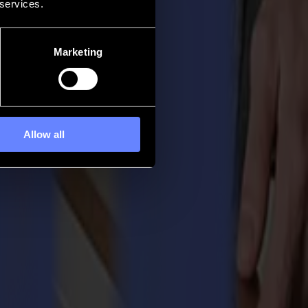
 services.
Marketing
Allow all
 se resserrent. Les processus se disputent l'attention. Summa apporte
t aux équipes d'avancer avec une confiance tranquille. Trois gammes de