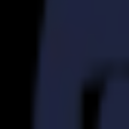
S3D 120
S3D 140
S3D 160
Découpeurs Tangentiels S3T
S3T 75
S3T 120
S3T 140
S3T 160
Découpeurs Tangentiels avec Caméra S3TC
S3TC 75
S3TC 160
Découpeurs à plat
Série F
F1612 Vantage
F1625 Vantage
F1832
F3220
F3232
Modules et Outils
Série V
Invicta
Optima
Integra
Omnia
Modules et Outils