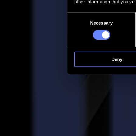
other information that you’ve
Contact
Consent
Necessary
Selection
Go back
Actualités
Emplois
MySumma
fr-int
Deny
Découpeurs à plat
L'imagination, affinée. Le contrôle, assuré
Chaque atelier de production fait face à la même tension : un choix de
plat résolvent cette friction. Ils transforment la complexité en fluidité
Parler à un expert
Série F