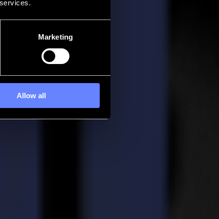
 services.
Marketing
Allow all
 finitions manuelles qui peinent à suivre le rythme. Les découpeurs à
 les opérateurs peuvent compter dès la première prise de poste.