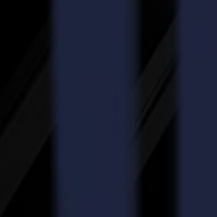
La référence en matière de polyvalence
Une plateforme modulaire à plat conçue pour la production moderne.
Rapide sur l'ensemble du flux de travail. Sûre avec tous les matériaux
La Série F (incluant la F Series Vantage 2026) apporte de la clarté a
d'outils de sa catégorie, le tout construit sur un châssis robuste pour 
Elle s'installe proprement, apprend rapidement, et maintient les équipe
Idéale pour : Signalétique et affichage, textiles, emballage, matériaux i
Explorer la Série F
Série V
Précision tangentielle pour les flux de trava
Les travaux à court tirage exigent de la stabilité. L'alignement compte.
Conçue pour les équipes qui ont besoin d'un mouvement contrôlé dans
étiquettes, composites, et affichages petit format.