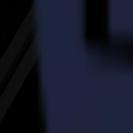
Simple à utiliser. Fiable sur tous les substrats. Conçue pour s'intégrer 
Idéale pour : Carton pliant, décalcomanies, prototypes, étiquettes, élé
Explorer la Série V
Applications
Solutions de précision
pour chaque enviro
Enseigne & Affichage
Rouleaux de vinyle. Panneaux rigides. Bords nets et géométrie cohéren
Enseigne & Affichage
Rouleaux de vinyle. Panneaux rigides. Bords nets et géométrie cohéren
Industriel
Composites, joints, mousses, caoutchoucs, fibre de carbone, substrat