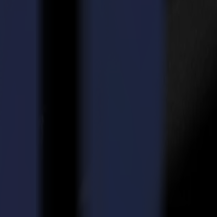
outils sans effort, mouvement intelligent, et la plus large gamme
lités.
nia, apporte une précision tangentielle à la production de cartons,