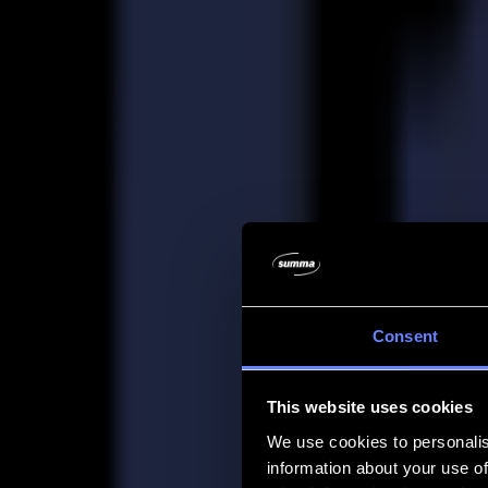
Entreprise
Entreprise
À propos de nous
Partenaires
Durabilité
Support
Support
Téléchargements
Logiciels et micrologiciels
Notes de version du logiciel
Manuels d'utilisation
Enregistrement de produit
Sauvegarde de produit
Support et garantie de la série V
FAQ
Contact
Consent
Produits
Applications
This website uses cookies
Matériaux
Logiciel
We use cookies to personalis
Entreprise
information about your use of
Support