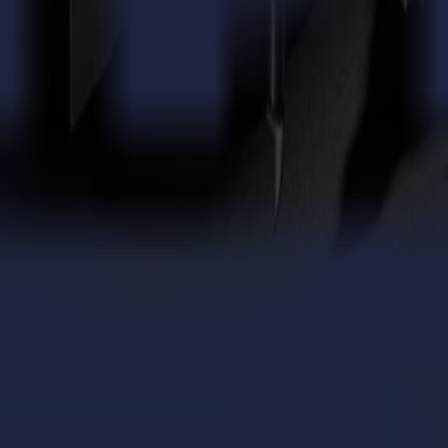
dans des espaces restreints sans sacrifier les performances.
ments PLV, feuilles composites.
nnement de production
te sur chaque travail.
te sur chaque travail.
s multicouches. Manipulation confiante sans compromis.