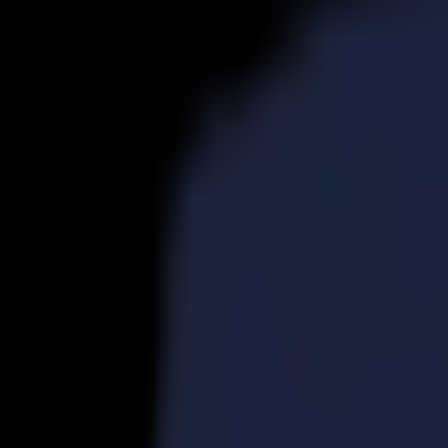
Produits
Découpeurs Vinyle
Découpeurs à Entraînement S1D
S1 D60
S1 D120
S1 D140 FX
S1 D160
Découpeurs à Entraînement S3D
S3D 75