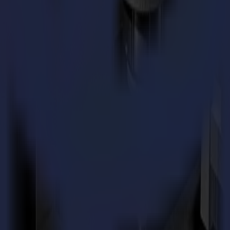
. Conviviale pour l'opérateur à chaque étape.
ux environnements complexes ; étalonnage automatique, reconnaissance d'
les environnements exigeants.
s dans le flux, même lors de postes exigeants.
ndustriels.
il sur feuilles
 Le détail compte. La prévisibilité compte. La Série V offre ces trois qua
 un encombrement compact, chaque table—Invicta, Optima, Integra et Om