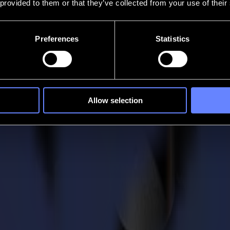
 provided to them or that they’ve collected from your use of their
Preferences
Statistics
Allow selection
.
 matériaux en constante expansion, des délais qui se compriment, et les
 ; des coupes nettes, des résultats prévisibles, et un processus sur lequel