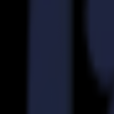
Découpeurs Laser
Série L
L1810
L3214
Applications
Applications
Toutes les applications
Enseigne & Affichage
Industriel
Emballage
Textile
Matériaux
Matériaux
Tous les matériaux
Matériaux rigides
Matériaux flexibles
Matériaux spéciaux
Logiciel
Logiciel
GoSuite
GoSign Plotters de Découpe
GoProduce Flatbeds
GoProduce Laser
GoConnect Automation
GoData Management