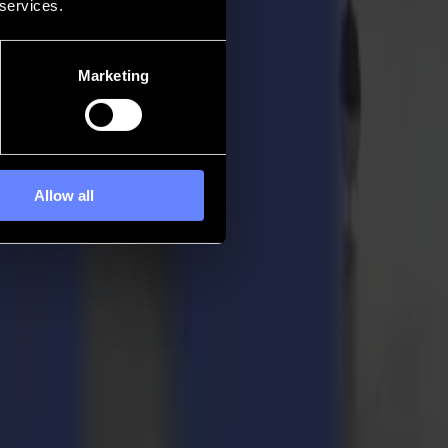
 services.
Marketing
Allow all
Dusseldorf. Junto con Valiani, estaremos mostrando nuestras
n!
e a automatizar tu flujo de trabajo y hacerlo tan rápido y eficiente
significa que puedes abrir fácilmente puertas a nuevas ofertas e