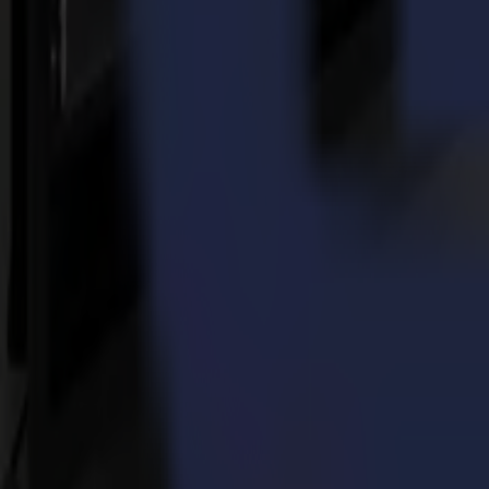
El Cobot recoge el material y coloca correctamente los diferentes dise
Nuestro software GoConnect conecta el Sheet Feed 75 y Cobot a la c
¡Y Acción!
¡Muchas máquinas de corte Summa y Valiani estarán presentes en la f
F1612 + Sheet Feed 75 + Cobot, ¡perfecto para automatizar tu flujo de
S Class 3 TC75, excelente para corte (tangencial) y ranurado de cartón
S One D60, el tamaño ideal para corte DTF.
Omnia 100, una máquina troqueladora que crea un flujo de trabajo au
Integra 250, fresado, corte y ranurado en una sola solución.
Invicta 150, una máquina de corte compacta con versatilidad invencib
Ven a Saludarnos en DRUPA
¿Tienes curiosidad sobre nuestras soluciones de packaging de vanguar
8b, Stand C02.
Si te gustaría programar una reunión durante la feria, por favor cont