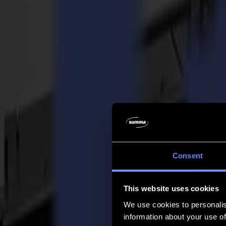
Empresa
Empresa
Acerca de nosotros
Socios
Sostenibilidad
Soporte
Soporte
Descargas
Software y firmware
Notas de lanzamiento de software
Manuales de usuario
Registro de producto
Respaldo de producto
Soporte y garantía de la Serie V
Preguntas frecuentes
Contacto
Consent
Productos
Aplicaciones
This website uses cookies
Materiales
Software
We use cookies to personalis
Empresa
information about your use of
Soporte