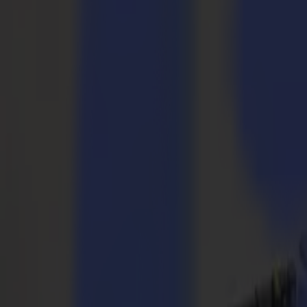
Cortadoras Láser
Serie L
L1810
L3214
Aplicaciones
Aplicaciones
Todas las aplicaciones
Señalización y Exhibición
Industrial
Embalaje
Textil
Materiales
Materiales
Todos los materiales
Materiales rígidos
Materiales flexibles
Materiales especiales
Software
Software
GoSuite
GoSign Vinyl Cutters
GoProduce Flatbeds
GoProduce Laser
GoConnect Automation
GoData Management