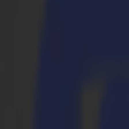
S3D 120
S3D 140
S3D 160
Cortadoras Tangenciales S3T
S3T 75
S3T 120
S3T 140
S3T 160
Cortadoras Tangenciales con Cámara S3TC
S3TC 75
S3TC 160
Cortadoras de Mesa Plana
Serie F
F1612 Vantage
F1625 Vantage
F1832
F3220
F3232
Módulos y Herramientas
Serie V
Invicta
Optima
Integra
Omnia
Módulos y Herramientas