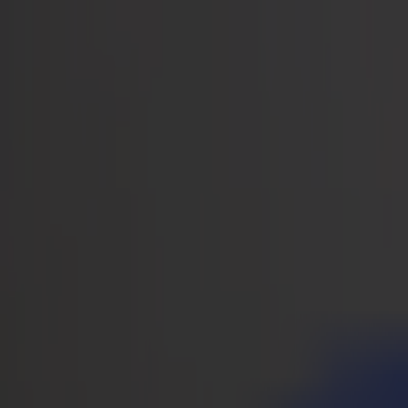
Noticias
Empleos
MySumma
es-int