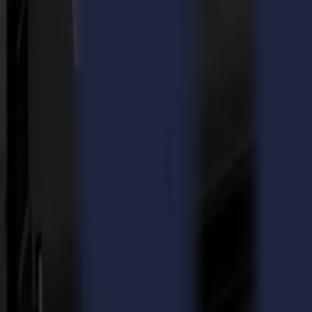
Versatilidad de la Serie F
La F1612 es la cortadora plana más pequeña y popular de Summa. A pe
tamaños. Su versatilidad y adaptabilidad son características clave que
De hecho, durante DRUPA, demostraremos una variedad de materiales
La NUEVA herramienta de cartón corrugado se utilizará para cortar di
La NUEVA herramienta de corte biselado y herramienta oscilante elec
La herramienta de corte kiss se utilizará para cortar cartón plegable, 
La herramienta de corte kiss también creará divertidos stickers con Yu
Automatización de Corte en su máxima expresión
Además, Summa demostrará un flujo de trabajo de corte automatizado p
El flujo de trabajo está diseñado de la siguiente manera:
El Sheet Feed 75 alimenta diferentes diseños de cartón plegable a la 
La cortadora plana F1612 corta y ranura el material de forma rápida y 