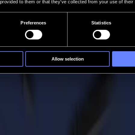
 provided to them or that they’ve collected from your use of their
Preferences
Statistics
Allow selection
g en DRUPA 2024
 la industria de la impresión, del 28 de mayo al 7 de junio en Messe 
vecha la oportunidad de ver nuestra tecnología de vanguardia en acció
tiene la solución para ti! No solo eso, sino que también podemos ayudart
dos los diferentes materiales que puedes cortar, fresar, ranurar y más, 