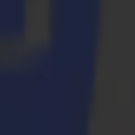
ede ayudar a tu negocio? Visita el stand de Summa/Valiani en el Hall