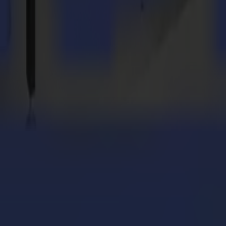
ños en sus lugares pre-asignados en la mesa.
ortadora plana F1612.
eria DRUPA, y realizaremos demostraciones en vivo para todas ellas!
 trabajo de corte!
 plegable para crear packaging de tiradas cortas.
tomático e independiente 24/7.
le.
dia, o quieres saber más sobre cómo nuestra automatización de corte pu
acta a tu Representante de Ventas de Summa o contáctanos aquí.