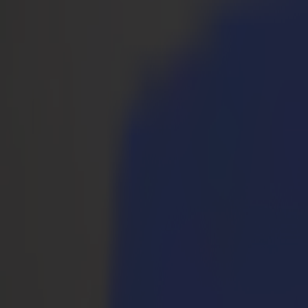
Productos
Cortadoras de Vinilo
Cortadoras de Arrastre S1D
S1 D60
S1 D120
S1 D140 FX
S1 D160
Cortadoras de Arrastre S3D
S3D 75