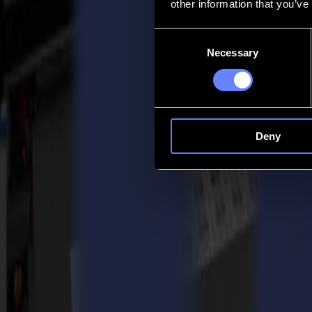
other information that you’ve
Contacto
Consent
Necessary
Selection
Go back
Noticias
Empleos
MySumma
es-int
Deny
Volver a noticias
Other
Summa Despliega Soluciones de Packagin
07-05-2024
Summa está emocionada de formar parte de Drupa 2024, el epicentro de
soluciones innovadoras de packaging en el Hall 8b, Stand C02. ¡Apro
Ya sea que quieras crear packaging de tiradas largas o cortas, ¡Summa 
como sea posible. Nuestra amplia gama de herramientas disponibles y to
incluso nuevas industrias.