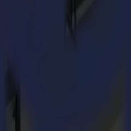
sar de su tamaño compacto, es potente en términos de funcionalidad, c
 hacen que esta máquina sea tan excelente.
 y herramientas en la F1612, incluyendo:
splays en material EE Flute y packaging en B Flute.
trónica (EOT) crearán lindas casitas de pájaros con Oppboga.
y nuestra herramienta de ranurado de 25 mm de diámetro creará las líneas
poJelly.
ara packaging. ¡Descubre cómo nuestras soluciones optimizan tu flujo 
máquina de corte.
fácil.