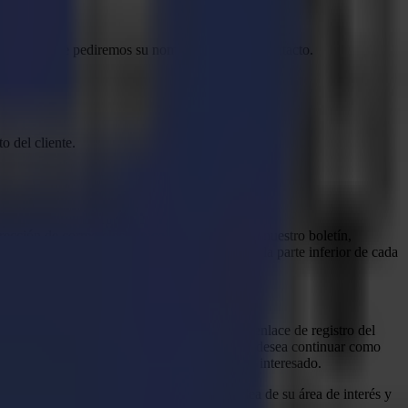
caso, siempre pediremos su nombre y datos de contacto.
o del cliente.
ección de correo electrónico. Al suscribirse a nuestro boletín,
ipción a través del enlace de cancelación en la parte inferior de cada
les a través del formulario de contacto o el enlace de registro del
o se almacenarán como tales si ha indicado que desea continuar como
rónico así como los productos en los que está interesado.
interesado. Esto nos permite obtener una idea de su área de interés y