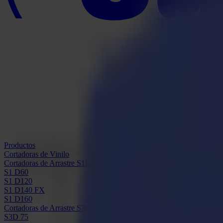
Productos
Cortadoras de Vinilo
Cortadoras de Arrastre S1D
S1 D60
S1 D120
S1 D140 FX
S1 D160
Cortadoras de Arrastre S3D
S3D 75