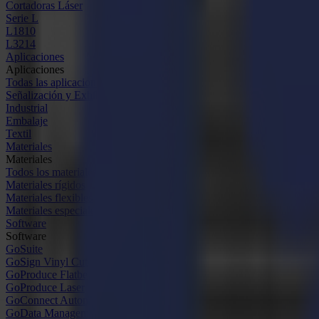
Cortadoras Láser
Serie L
L1810
L3214
Aplicaciones
Aplicaciones
Todas las aplicaciones
Señalización y Exhibición
Industrial
Embalaje
Textil
Materiales
Materiales
Todos los materiales
Materiales rígidos
Materiales flexibles
Materiales especiales
Software
Software
GoSuite
GoSign Vinyl Cutters
GoProduce Flatbeds
GoProduce Laser
GoConnect Automation
GoData Management