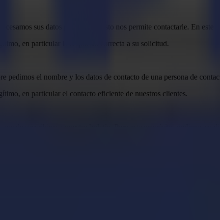
procesamos sus datos personales. Esto nos permite contactarle. En este 
timo, en particular la respuesta correcta a su solicitud.
pre pedimos el nombre y los datos de contacto de una persona de contact
timo, en particular el contacto eficiente de nuestros clientes.
puede suscribirse a nuestro boletín. Para este propósito, pedimos su dir
ado. Puede retirar este permiso en cualquier momento cancelando la suscr
rear un perfil del visitante del sitio web si comparte sus datos persona
ción entre visitantes anónimos y visitantes identificados. Sus datos sol
o, pedimos su nombre, apellido, organización, dirección de correo elect
n seguimiento de las páginas que visita y los productos en los que está 