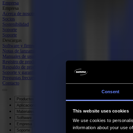
Empresa
Empresa
Acerca de nosotros
Socios
Sostenibilidad
Soporte
Soporte
Descargas
Software y firmware
Notas de lanzamiento de software
Manuales de usuario
Registro de producto
Respaldo de producto
Soporte y garantía de la Serie V
Preguntas frecuentes
Contacto
Consent
Productos
Aplicaciones
This website uses cookies
Materiales
Software
We use cookies to personalis
Empresa
information about your use of
Soporte