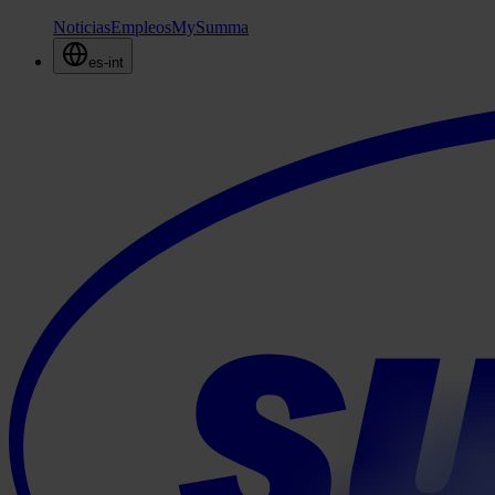
Noticias
Empleos
MySumma
es-int