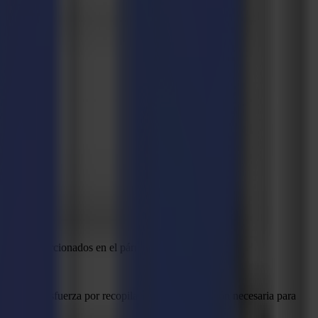
tacto proporcionados en el párrafo 8.
mma se esfuerza por recopilar solo la información necesaria para