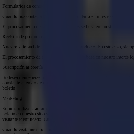
Formularios de contacto del sitio web
Cuando nos contacta a través de un formulario en nuestro sitio web, 
El procesamiento de sus datos personales se basa en nuestro interés legí
Registro de productos
Nuestro sitio web le permite registrar su producto. En este caso, siem
El procesamiento de sus datos personales se basa en nuestro interés legí
Suscripción al boletín
Si desea mantenerse informado sobre nuestras actividades y productos, 
consiente el envío de nuestro boletín a la dirección que ha proporcion
boletín.
Marketing
Summa utiliza la automatización de marketing de Hubspot. Esto implica c
boletín en nuestro sitio web. En este caso, siempre se hace una distin
visitante identificado. Cuando completa nuestro formulario de contact
Cuando visita nuestro sitio web como visitante identificado, hacemos u