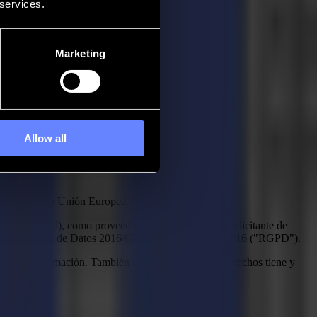
 services.
Marketing
Allow all
entran en la Unión Europea.
te (potencial), como proveedor (potencial) o como solicitante de
l de Protección de Datos 2016/679 del 27 de abril de 2016 ("RGPD").
smite la información. También encontrará aquí qué derechos tiene y