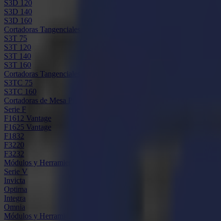
S3D 120
S3D 140
S3D 160
Cortadoras Tangenciales S3T
S3T 75
S3T 120
S3T 140
S3T 160
Cortadoras Tangenciales con Cámara S3TC
S3TC 75
S3TC 160
Cortadoras de Mesa Plana
Serie F
F1612 Vantage
F1625 Vantage
F1832
F3220
F3232
Módulos y Herramientas
Serie V
Invicta
Optima
Integra
Omnia
Módulos y Herramientas