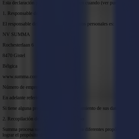
Esta declaración puede cambiar de vez en cuando (ver punto 9).
1. Responsable del Tratamiento
El responsable del tratamiento de sus datos personales es:
NV SUMMA
Rochesterlaan 6
8470 Gistel
Bélgica
www.summa.com
Número de empresa: 0456.536.537
En adelante referido como "Summa".
Si tiene alguna pregunta sobre el procesamiento de sus datos persona
2. Recopilación de datos personales y uso
Summa procesa sus datos personales para diferentes propósitos. Depe
lograr el propósito deseado.