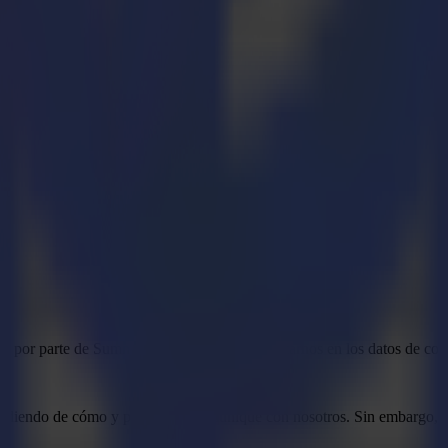
les por parte de Summa, siempre puede contactarnos en los datos de con
ndiendo de cómo y por qué se comunique con nosotros. Sin embargo, Su