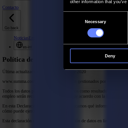
other information that you’ve
Contacto
Consent
Necessary
Selection
Go back
Noticias
Empleos
MySumma
es-int
Deny
Política de Privacidad
Última actualización: 15 de diciembre de 2020
www.summa.com y www.summa.eu son gestionados por NV SUMMA. Esta
Todos los datos personales que obtenemos como resultado de nuestras i
empleo serán recopilados y procesados de acuerdo con la legislación 
En esta Declaración de Privacidad, explicamos qué información recopil
cómo puede ejercerlos.
Esta declaración cubre tanto la recopilación de datos en línea como fue