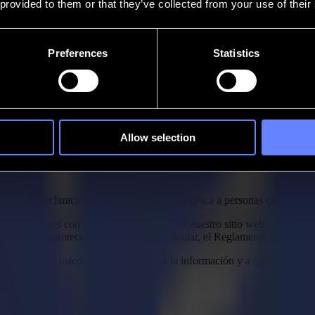
 provided to them or that they’ve collected from your use of their
Preferences
Statistics
Allow selection
 declaración de privacidad solo se aplica a personas que se encu
nteracciones con usted como visitante de nuestro sitio web, como clien
aplicable de protección de datos, en particular, el Reglamento Genera
amos sobre usted, para qué se utiliza la información y a quién se tran
ra de línea.