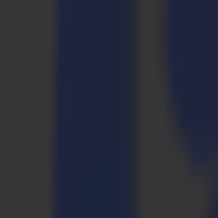
Laserschneider
L Serie
L1810
L3214
Anwendungen
Anwendungen
Alle Anwendungen
Schilder & Displays
Industrie
Verpackung
Textil
Materialien
Materialien
Alle Materialien
Plattenmaterialien
Flexible Materialien
Spezialmaterialien
Software
Software
GoSuite
GoSign Vinylplotter
GoProduce Flachbett
GoProduce Laser
GoConnect Automatisierung
GoData Management