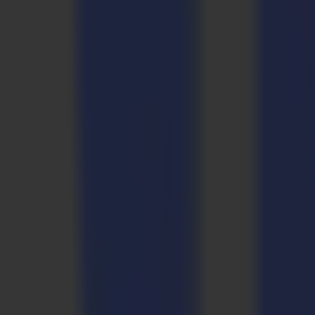
führen zu einer ständig wachsenden Palette von Materialien, die digi
bis hin zu Flachbett- und Laserschneidgeräten - steht vollständig i
2016 erwarb Gimv eine Mehrheitsbeteiligung an Summa gemeinsam m
Erweiterung des Flachbett-Produktportfolios, den Eintritt in den M
der eigenen Software-Plattform GoSuite (2019). Summa hat ein beein
mit Standorten in Belgien (Gistel), Großbritannien (Nottingham), d
Summa wird sein Produktportfolio weiter ausbauen und seine geografi
Kundenbasis zu erfüllen. Um das Management bei seinen Ambitionen z
eingegangen, einem unabhängigen Mittelstandsinvestor mit einer Erf
Erwin Vandousselaere, CEO von Summa, erklärt: "Zusammen mit Gimv w
Partner Ergon, in den wir volles Vertrauen haben, unser geplantes 
und neue Innovationen investiert hat und dies auch weiterhin tun wird
Pieter Lambrecht, Partner bei Ergon, zu dieser neuen Partnerschaft
Summas internationale Präsenz und unternehmerische DNA passen sehr
Phase des beschleunigten und internationalen Wachstums zu unterstüt
Tom Van de Voorde, Managing Partner und Leiter der Gimv Smart Ind
durch entschlossene Investitionen in neue Produkte und Softwareent
mit dem Summa-Team und unsere gemeinsamen Ambitionen haben zu b
Europas in den kommenden Jahren."
PDF herunterladen