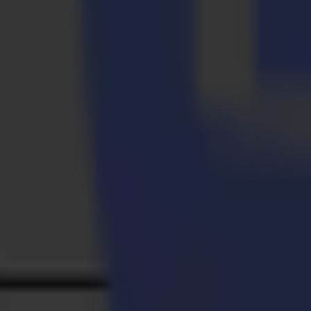
Über Summa
Summa ist ein marktführender Hersteller innovativer digitaler Schnei
weltweit hochwertigsten Vinyl- und Konturschneider, Flachbettgerä
Beschilderungs-, Display-, Bekleidungs- und Verpackungsindustrie. S
beschäftigt Summa mehr als 150 Mitarbeiter mit Standorten in Belgi
Für weitere Informationen besuchen Sie summa.com
Über Ergon
Ergon ist ein Mittelstandsinvestmentunternehmen mit über 1,5 Milliar
diskreter Value-Investor, der Unternehmern und Managern "geduldiges
Entwicklung ihrer Unternehmen zu beschleunigen. Ergon tätigt Eigenk
Frankreich, Deutschland, der Iberischen Halbinsel und Italien. Ergo
2005 hat Ergon über aufeinanderfolgende Investitionsprogramme über 2
in Spanien) und 71 Zukäufe für einen Gesamttransaktionswert von übe
Für weitere Informationen besuchen Sie ergoncapital.com
Über Gimv
Gimv ist ein europäisches Investmentunternehmen, das an der Euronext
Portfoliounternehmen mit einem kombinierten Umsatz von 2,8 Milliar