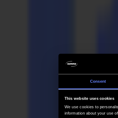
Unternehmen
Unternehmen
Über uns
Partner
Nachhaltigkeit
Support
Support
Downloads
Software und Firmware
Software-Versionshinweise
Benutzerhandbücher
Produktregistrierung
Produkt-Backup
V Series Support & Garantie
FAQ
Kontakt
Consent
Produkte
Anwendungen
This website uses cookies
Materialien
Software
We use cookies to personalis
Unternehmen
information about your use of
Support