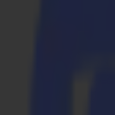
S3D 120
S3D 140
S3D 160
S3T Tangential-Schneider
S3T 75
S3T 120
S3T 140
S3T 160
S3TC Tangential-Kamera-Schneider
S3TC 75
S3TC 160
Flachbettschneider
F Serie
F1612 Vantage
F1625 Vantage
F1832
F3220
F3232
Module & Werkzeuge
V Serie
Invicta
Optima
Integra
Omnia
Module & Werkzeuge