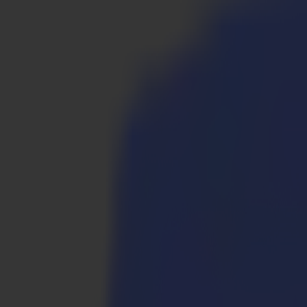
Produkte
Vinylschneider
S1D Drag-Schneider
S1 D60
S1 D120
S1 D140 FX
S1 D160
S3D Drag-Schneider
S3D 75