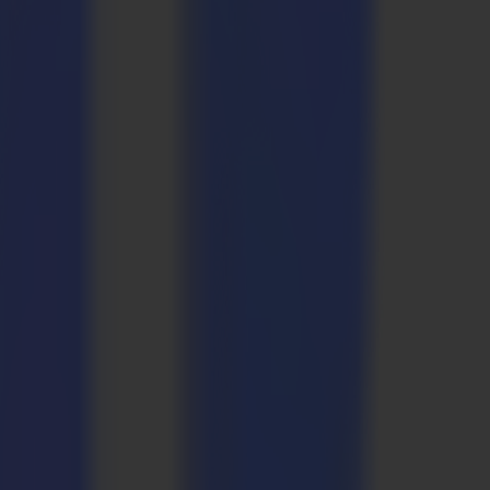
 Textilien. Die Produktportfolio-Erweiterung - von Rollenschneidern
es schneiden".
u einer eigenen Organisation in den USA (2017), die organische
ßbritannien ansässigen CadCam Technology (2018) und die Einführung
 Gimv verdoppelt. Heute beschäftigt Summa mehr als 150 Mitarbeiter
gen hat Summa alles, um alle Bedürfnisse seiner globalen
rnehmens zu investieren, ist Summa eine Partnerschaft mit Ergon
.
nen dafür dankbar. Wir stehen jetzt am Anfang mit unserem neuen
 das Unternehmen in geografische Expansion, Produktverbesserungen
novationsbilanz und der klaren Vision von Erwin und seinem Team.
gehen. Wir freuen uns darauf, das Unternehmen in seiner nächsten
en Champion' entwickelt sich Summa zu einem globalen Marktführer
ften mit Marktführern in der Druckindustrie. Die Zusammenarbeit
ma machen uns optimistisch über das industrielle Potenzial