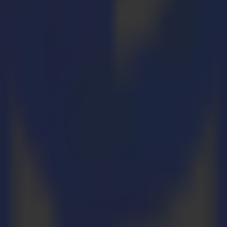
tal bedruckt und geschnitten werden können, wie Karton, Aufkleber und
m Einklang mit Summas Motto "wenn Sie es drucken können, können wir 
it dem Management-Team. Summa expandierte schnell durch den Aufba
arkt für Laserschneiden von Textilien durch die Übernahme der in Gro
druckendes Wachstum erzielt und seinen Umsatz seit dem Einstieg von
en USA (Raum Boston) und Singapur.
sche Präsenz erweitern. Mit seinen innovativen digitalen Schneidlösun
u unterstützen und weiterhin in das beschleunigte Wachstum des Unte
olgsbilanz bei der Förderung des Wachstums innovativer Nischenfirmen
ar es eine großartige Reise in den letzten 5 Jahren und wir sind ih
Wachstum fortzusetzen. Die Leistung von Summa war ausgezeichnet, da
."
: "Wir sind wirklich beeindruckt von Summas starker Wachstums- und In
 gut zu der von Ergon, was uns stolz macht, diese Partnerschaft einzu
zen."
ustries Plattform, zu dieser Wachstumsgeschichte: "Von einem 'Hidd
wicklung, das Betreten neuer Segmente und den Aufbau von Partnerscha
eeindruckendem organischem Wachstum geführt. Unternehmen wie Sum