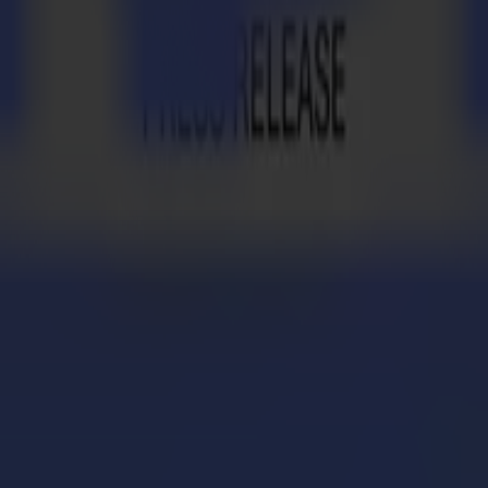
dgeräte, der seinen Kunden hilft, ihre Anwendungen auf höchstem Nivea
te und Laserschneider ohne Kompromisse. Unternehmen aus aller Welt 
umma liefert professionelle Produkte und Dienstleistungen weltweit d
en (Gistel), Großbritannien (Nottingham), den USA (Raum Boston) und 
den Euro verwaltetem Vermögen von ausgewählten europäischen instituti
 und freundliches Kapital" zur Verfügung stellt, die Kapital, industr
apitalinvestitionen in führende Unternehmen mit einer nachhaltigen W
n wird von Ergon Capital Advisors beraten, das Büros in Brüssel, Paris
,5 Milliarden Euro aufgebracht, in 31 Unternehmen investiert (davon 1
r 5,0 Milliarden Euro abgeschlossen. Ergons aktuelles Portfolio beste
 Brussels notiert ist. Mit 40 Jahren Erfahrung in Private Equity verwa
den Euro und 15.000 Mitarbeitern.