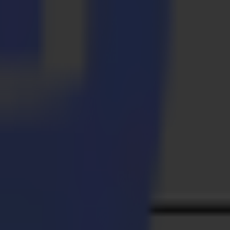
u zu veredeln. Seit mehr als 3 Jahrzehnten liefert Summa die
nutzen Summas Schneidlösungen für Produkte in der Druck-,
ank seines großen Netzwerks geschätzter Wiederverkäufer. Heute
Singapur.
onellen Investoren und Familien. Ergon ist ein disziplinierter und
ielles Know-how oder technologische Lösungen benötigen, um die
ettbewerbsposition in attraktiven Nischenmärkten in Benelux,
, München, Madrid und Mailand hat. Seit seiner Gründung im Jahr
0 in Benelux, 9 in Italien, 4 in Frankreich, 5 in Deutschland und 3
ht aus 17 Unternehmen in seinen Zielsektoren.
ltet Gimv derzeit 2 Milliarden Euro. Das Portfolio umfasst rund 55