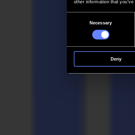
other information that you’ve
Kontakt
Consent
Necessary
Selection
Go back
News
Stellenangebote
MySumma
de-int
Deny
Zurück zu den Neuigkeiten
Press
Ergon und Management übernehmen Sum
07-07-2021
Summa Pressemitteilung
Zur sofortigen Veröffentlichung 07/07/2021
Mit seinen digitalen Finishing-Lösungen reagiert Summa (Gistel - 
digitalen Druck schafft hohe Produktionsflexibilität und ermöglicht