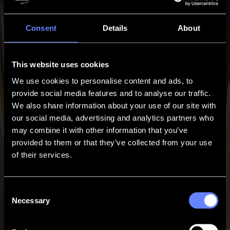
Mehr Infos
S3T
Consent
Details
About
Tangentiale Kraft für Fälle, in denen die Materialdicke zum
begrenzenden Faktor wird oder wo feine Details erforderlich sind.
This website uses cookies
Mehr Infos
We use cookies to personalise content and ads, to
S3TC
provide social media features and to analyse our traffic.
Tangentiales Schneiden gepaart mit Kameraerkennung für
We also share information about your use of our site with
Spezialmaterialien wie holographisches Vinyl.
our social media, advertising and analytics partners who
Mehr Infos
may combine it with other information that you’ve
provided to them or that they’ve collected from your use
Flachbettschneider
of their services.
Vielseitigkeit, Genauigkeit und
Arbeitsfluss an jedem Tisch
Consent
Necessary
Selection
F-Serie