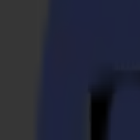
S3D 120
S3D 140
S3D 160
S3T Tangential-Schneider
S3T 75
S3T 120
S3T 140
S3T 160
S3TC Tangential-Kamera-Schneider
S3TC 75
S3TC 160
Flachbettschneider
F Serie
F1612 Vantage
F1625 Vantage
F1832
F3220
F3232
Module & Werkzeuge
V Serie
Invicta
Optima
Integra
Omnia
Module & Werkzeuge