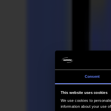
Unternehmen
Unternehmen
Über uns
Partner
Nachhaltigkeit
Support
Support
Downloads
Software und Firmware
Software-Versionshinweise
Benutzerhandbücher
Produktregistrierung
Produkt-Backup
V Series Support & Garantie
FAQ
Kontakt
Consent
Produkte
Anwendungen
This website uses cookies
Materialien
Software
We use cookies to personalis
Unternehmen
information about your use of
Support