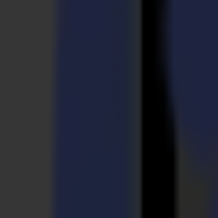
Laserschneider
L Serie
L1810
L3214
Anwendungen
Anwendungen
Alle Anwendungen
Schilder & Displays
Industrie
Verpackung
Textil
Materialien
Materialien
Alle Materialien
Plattenmaterialien
Flexible Materialien
Spezialmaterialien
Software
Software
GoSuite
GoSign Vinylplotter
GoProduce Flachbett
GoProduce Laser
GoConnect Automatisierung
GoData Management