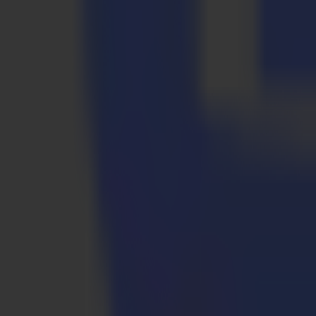
Taten sprechen lassen
Seit der Markteinführung des ersten Schneidplotters in den Neunzig
installiert hat.
Von unserem Hauptsitz in Gistel bringen wir kontinuierlich ISO9001-ze
Es ist sicher zu sagen, dass kein Tag vergeht, ohne etwas zu begegn
Geschichte
Die Summa Geschichte
1973 - Bausch & Lomb
Mehr lesen
1984 - Erster Plotter
Mehr lesen