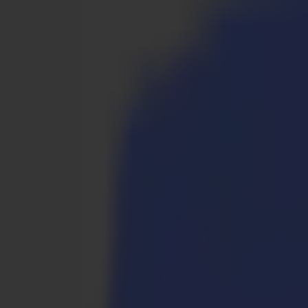
Produkte
Vinylschneider
S1D Drag-Schneider
S1 D60
S1 D120
S1 D140 FX
S1 D160
S3D Drag-Schneider
S3D 75