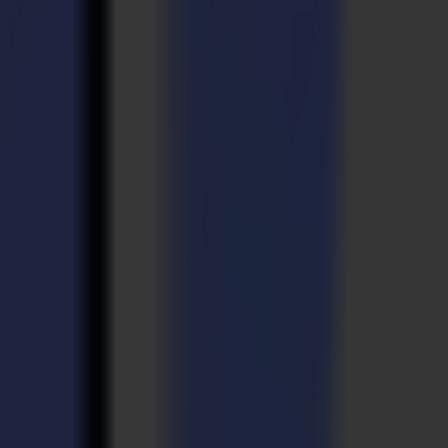
licken mit weltweit führendem technologischem Know-how schaffen
ns auszeichnet.
ten, liefern wir eine vertrauenswürdige und nahtlose
achsen – möchten wir Ihr langfristiger Partner beim