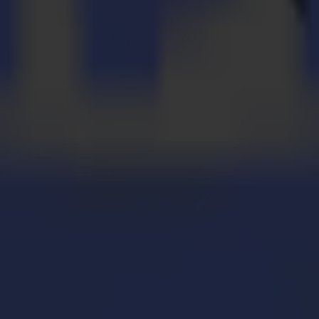
ern hat sich Summa zu einem Unternehmen mit 200 Mitarbeitern entwick
rtifizierte Qualitätsprodukte für den Einsatz in der Druck-, Beschilde
en, das auf einer Summa-Maschine geschnitten wurde.