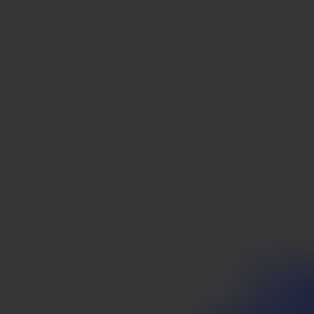
News
Stellenangebote
MySumma
de-int