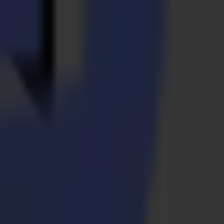
elt, das über 100.000 Maschinen in über 115 Ländern weltweit
rungs-, Display-, Textil- und Verpackungsindustrie auf den Markt.