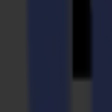
Ihr Partner für präzises Schneiden
Die Werte, die uns definieren
Damit unsere Kunden in ihrem Geschäft erfolgreich sind, bieten wir Z
Bei Summa glauben wir, dass Innovation mit dem Zuhören beginnt, 
wir einzigartige Lösungen, die Ihr Unternehmen effektiver und effizi
Bei Summa treffen wir Entscheidungen, die wichtig sind. Für Mensche
Mehr über Nachhaltigkeit
Wenn wir mit Empathie zuhören, verstehen wir, was Sie wirklich bra
Benutzererfahrung in Ihrem gesamten Workflow. Und das ist es, was un
Warum tun wir das?
Indem wir das umfassendste Portfolio von Vinyl-, Flachbett- und Las
Präzisionsschneiden sein.
Entdecken Sie unsere Produkte
Die Summa Geschichte