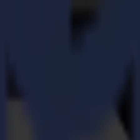
uverlässigkeit und kontinuierliche Verbesserung.
aber durch Expertise wächst. Durch die Kombination von Kundeneinb
enter machen. Diese Balance aus Verständnis und Expertise ist es, was u
n, für den Planeten, für die Zukunft.
uchen. Wenn wir mit anderen branchenführenden Partnern zusammenarbei
s täglich antreibt.
erschneidgeräten anbieten – entwickelt, um mit Ihrem Unternehmen zu w