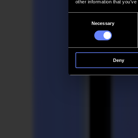
other information that you’ve
Kontakt
Consent
Necessary
Selection
Go back
News
Stellenangebote
MySumma
de-int
Deny
Über Summa
vorstEllungskraft, gEschärft.
Wir bieten Ihnen hochleistungsfähiges, präzises Schneiden durch den 
und verbessert, um Ihnen zu helfen, das Beste aus Ihrem Schneidpro
Ihnen zu helfen, sich vorzustellen, wie Besseres aussieht.
Sprechen Sie mit uns